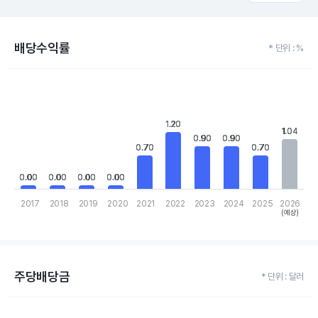
배당수익률
* 단위 : %
Chart
Bar chart with 10 bars.
View as data table, Chart
The chart has 1 X axis displaying categories.
1.20
1.20
The chart has 1 Y axis displaying values. Data ranges from 0 to 1
1.04
1.04
0.90
0.90
0.90
0.90
0.70
0.70
0.70
0.70
0.00
0.00
0.00
0.00
0.00
0.00
0.00
0.00
2017
2018
2019
2020
2021
2022
2023
2024
2025
2026
(예상)
End of interactive chart.
주당배당금
* 단위 : 달러
Chart