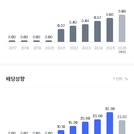
Bar chart with 10 bars.
View as data table, Chart
0.68
0.68
The chart has 1 X axis displaying categories.
0.60
0.60
The chart has 1 Y axis displaying values. Data ranges from 0 to 
0.52
0.52
0.44
0.44
0.40
0.40
0.32
0.32
0.00
0.00
0.00
0.00
0.00
0.00
0.00
0.00
2017
2018
2019
2020
2021
2022
2023
2024
2025
2026
(예상)
End of interactive chart.
배당성향
* 단위 : %
Chart
Bar chart with 10 bars.
View as data table, Chart
The chart has 1 X axis displaying categories.
32.30
32.30
The chart has 1 Y axis displaying values. Data ranges from 0 to 
23.50
23.50
22.30
22.30
20.60
20.60
15.30
15.30
10.10
10.10
0.00
0.00
0.00
0.00
0.00
0.00
0.00
0.00