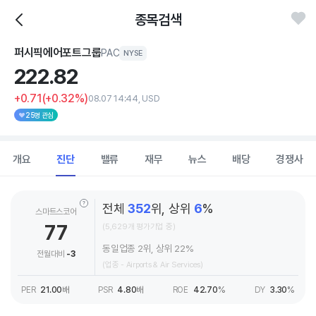
종목검색
퍼시픽에어포트그룹
PAC
NYSE
222.
82
+0.71
(+0.32%)
08.07 14:44, USD
25명 관심
개요
진단
밸류
재무
뉴스
배당
경쟁사
전체
352
위, 상위
6
%
스마트스코어
77
(5,629개 평가기업 중)
동일업종 2위, 상위 22%
전월대비
-3
(업종 - Airports & Air Services)
PER
21.00
배
PSR
4.80
배
ROE
42.70
%
DY
3.30
%