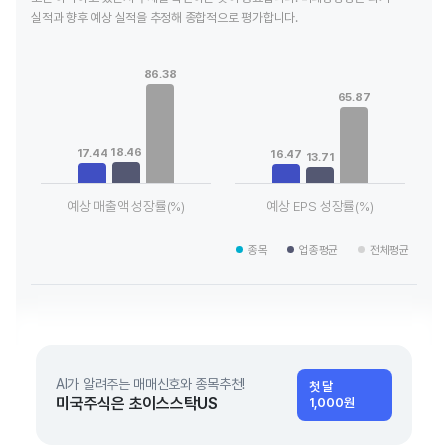
실적과 향후 예상 실적을 추정해 종합적으로 평가합니다.
Chart
Chart
Bar chart with 3 data series.
Bar chart with 3 data series.
86.38
View as data table, Chart
View as data table, Chart
65.87
The chart has 1 X axis displaying categories.
The chart has 1 X axis displaying
The chart has 1 Y axis displaying values. Data ranges from 17
The chart has 1 Y axis displaying
18.46
17.44
16.47
13.71
예상 매출액 성장률(%)
예상 EPS 성장률(%)
End of interactive chart.
End of interactive chart.
종목
업종평균
전체평균
AI가 알려주는 매매신호와 종목추천!
첫 달
미국주식은 초이스스탁US
1,000원