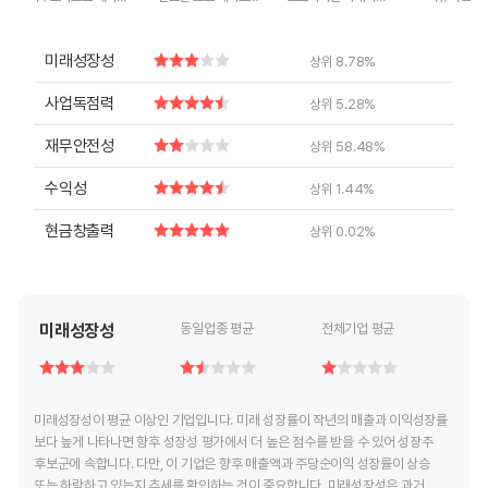
End of interactive chart.
End of interactive chart.
End of interactive chart.
End of inte
미래성장성
상위 8.78%
사업독점력
상위 5.28%
재무안전성
상위 58.48%
수익성
상위 1.44%
현금창출력
상위 0.02%
미래성장성
동일업종 평균
전체기업 평균
미래성장성이 평균 이상인 기업입니다. 미래 성장률이 작년의 매출과 이익성장률
보다 높게 나타나면 향후 성장성 평가에서 더 높은 점수를 받을 수 있어 성장주
후보군에 속합니다. 다만, 이 기업은 향후 매출액과 주당순이익 성장률이 상승
또는 하락하고 있는지 추세를 확인하는 것이 중요합니다. 미래성장성은 과거