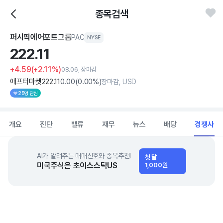
종목검색
퍼시픽에어포트그룹
PAC
NYSE
222.
11
+4.59
(+2.11%)
08.06, 장마감
애프터마켓
222
.11
0
.00
(
0
.00%)
장마감, USD
25명 관심
개요
진단
밸류
재무
뉴스
배당
경쟁사
AI가 알려주는 매매신호와 종목추천!
첫 달
미국주식은 초이스스탁US
1,000원