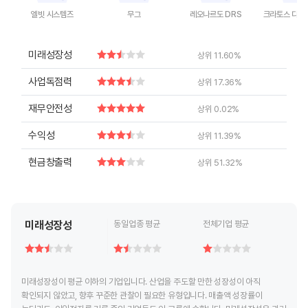
엘빗 시스템즈
무그
레오나르도 DRS
End of interactive chart.
End of interactive chart.
End of interactive chart.
End of inte
미래성장성
상위 11.60%
사업독점력
상위 17.36%
재무안전성
상위 0.02%
수익성
상위 11.39%
현금창출력
상위 51.32%
미래성장성
동일업종 평균
전체기업 평균
미래성장성이 평균 이하의 기업입니다. 산업을 주도할 만한 성장성이 아직
확인되지 않았고, 향후 꾸준한 관찰이 필요한 유형입니다. 매출액 성장률이