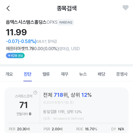
종목검색
옵텍스시스템스홀딩스
OPXS
NASDAQ
11.
99
-0.07
(-0.58%)
08.07, 장마감
애프터마켓
11
.78
0
.00
(
0
.00%)
장마감, USD
42명 관심
개요
진단
밸류
재무
뉴스
배당
경쟁사
전체
718
위, 상위
12
%
스마트스코어
71
(5,629개 평가기업 중)
동일업종 11위, 상위 12%
전월대비
0
(업종 - Aerospace & Defense)
PER
20.30
배
PSR
2.00
배
ROE
16.70
%
DY
N/A