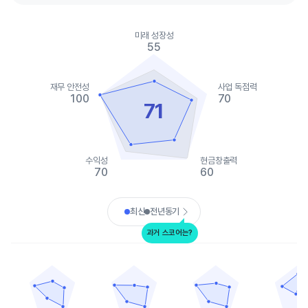
Chart
Chart with 2 data series.
미래 성장성
View as data table, Chart
55
The chart has 1 X axis displaying categories.
The chart has 1 Y axis displaying values. Data ranges from 55 t
재무 안전성
사업 독점력
100
70
71
수익성
현금창출력
70
60
End of interactive chart.
최신
전년동기
과거 스코어는?
엘빗 시스템즈
무그
레오나르도 DRS
크라토스 디펜스&
Chart with 5 data points.
Chart with 5 data points.
Chart with 5 data points.
Chart with 
View as data table, 엘빗 시스템즈
View as data table, 무그
View as data table, 레오
View a
The chart has 1 X axis displaying categories.
The chart has 1 X axis displaying categories.
The chart has 1 X axis displ
The chart h
The chart has 1 Y axis displaying values. Data ranges from 40 t
The chart has 1 Y axis displaying values. Dat
The chart has 1 Y axis displ
The chart h