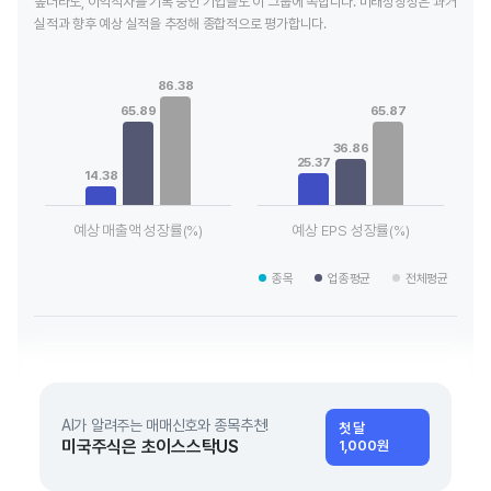
높더라도, 이익적자를 기록 중인 기업들도 이 그룹에 속합니다. 미래성장성은 과거
실적과 향후 예상 실적을 추정해 종합적으로 평가합니다.
Chart
Chart
Bar chart with 3 data series.
Bar chart with 3 data series.
86.38
View as data table, Chart
View as data table, Chart
65.89
65.87
The chart has 1 X axis displaying categories.
The chart has 1 X axis displaying
The chart has 1 Y axis displaying values. Data ranges from 14
The chart has 1 Y axis displayin
36.86
25.37
14.38
예상 매출액 성장률(%)
예상 EPS 성장률(%)
End of interactive chart.
End of interactive chart.
종목
업종평균
전체평균
AI가 알려주는 매매신호와 종목추천!
첫 달
미국주식은 초이스스탁US
1,000원