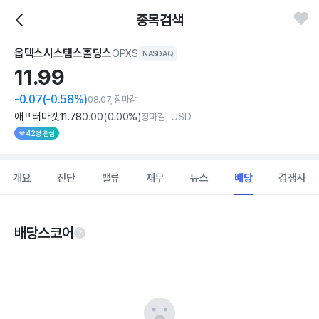
종목검색
옵텍스시스템스홀딩스
OPXS
NASDAQ
11.
99
-0.07
(-0.58%)
08.07, 장마감
애프터마켓
11
.78
0
.00
(
0
.00%)
장마감, USD
42명 관심
개요
진단
밸류
재무
뉴스
배당
경쟁사
배당스코어