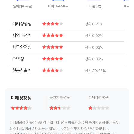
알파벳A(구글)
마이크로소프트
아마존닷컴
브로드
End of interactive chart.
End of interactive chart.
End of interactive chart.
End of inte
미래성장성
상위 0.21%
사업독점력
상위 0.02%
재무안전성
상위 0.02%
수익성
상위 0.02%
현금창출력
상위 29.47%
미래성장성
동일업종 평균
전체기업 평균
미래성장성이 높은 고성장주입니다. 향후 매출액과 주당순이익 성장률이 모두
최소 15% 이상 기대되는 기업입니다. 성장주 투자 대상으로 좋습니다.