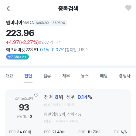
종목검색
엔비디아
NVDA
NASDAQ
S&P500
223.
96
+4.97
(+2.27%)
08.07, 장마감
애프터마켓
223
.81
-0
.15
(
-0
.07%)
장마감, USD
7,988명 관심
개요
진단
밸류
재무
뉴스
배당
경쟁사
전체
8
위, 상위
0.14
%
스마트스코어
93
(5,629개 평가기업 중)
동일업종 3위, 상위 4%
전월대비
0
(업종 - Semiconductors)
PER
34.00
배
PSR
21.40
배
ROE
111.70
%
DY
N/A