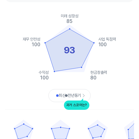
Chart
Chart with 2 data series.
미래 성장성
View as data table, Chart
85
The chart has 1 X axis displaying categories.
The chart has 1 Y axis displaying values. Data ranges from 80 t
재무 안전성
사업 독점력
100
100
93
수익성
현금창출력
100
80
End of interactive chart.
최신
전년동기
과거 스코어는?
알파벳A(구글)
마이크로소프트
아마존닷컴
브로드컴
Chart with 5 data points.
Chart with 5 data points.
Chart with 5 data points.
Chart with 
View as data table, 알파벳A(구글)
View as data table, 마이크로소프트
View as data table, 아마
View as 
The chart has 1 X axis displaying categories.
The chart has 1 X axis displaying categories.
The chart has 1 X axis displ
The chart h
The chart has 1 Y axis displaying values. Data ranges from 65 t
The chart has 1 Y axis displaying values. Dat
The chart has 1 Y axis displ
The chart h