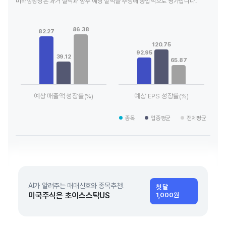
미래성장성은 과거 실적과 향후 예상 실적을 추정해 종합적으로 평가합니다.
Chart
Chart
Bar chart with 3 data series.
Bar chart with 3 data series.
86.38
82.27
View as data table, Chart
View as data table, Chart
The chart has 1 X axis displaying categories.
The chart has 1 X axis displaying
120.75
The chart has 1 Y axis displaying values. Data ranges from 39
The chart has 1 Y axis displayin
92.95
39.12
65.87
예상 매출액 성장률(%)
예상 EPS 성장률(%)
End of interactive chart.
End of interactive chart.
종목
업종평균
전체평균
AI가 알려주는 매매신호와 종목추천!
첫 달
미국주식은 초이스스탁US
1,000원