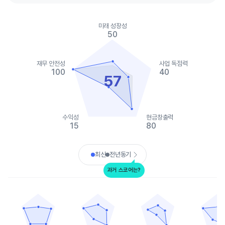
Chart
Chart with 2 data series.
미래 성장성
View as data table, Chart
50
The chart has 1 X axis displaying categories.
The chart has 1 Y axis displaying values. Data ranges from 15 t
재무 안전성
사업 독점력
100
40
57
수익성
현금창출력
15
80
End of interactive chart.
최신
전년동기
과거 스코어는?
올드 도미니언 프레이트 라인
제이비 헌트 트랜스포트 서비스
나이트 트랜스포테이션
사이아
Chart with 5 data points.
Chart with 5 data points.
Chart with 5 data points.
Chart with 
View as data table, 올드 도미니언 프레이트 라인
View as data table, 제이비 헌트 트랜스포트
View as data table, 
View as 
The chart has 1 X axis displaying categories.
The chart has 1 X axis displaying categories.
The chart has 1 X axis displ
The chart h
The chart has 1 Y axis displaying values. Data ranges from 40 t
The chart has 1 Y axis displaying values. Dat
The chart has 1 Y axis displ
The chart h