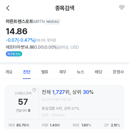
종목검색
마튼트랜스포트
MRTN
NASDAQ
14.
86
-0.07
(-0.47%)
08.06, 장마감
애프터마켓
14
.86
0
.00
(
0
.00%)
장마감, USD
2명 관심
개요
진단
밸류
재무
뉴스
배당
경쟁사
전체
1,727
위, 상위
30
%
스마트스코어
57
(5,629개 평가기업 중)
동일업종 6위, 상위 37%
전월대비
0
(업종 - Trucking)
PER
83.70
배
PSR
1.40
배
ROE
1.90
%
DY
2.10
%