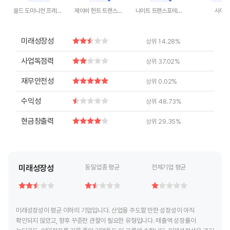
올드 도미니언 프레이트 라인
제이비 헌트 트랜스포트 서비스
나이트 트랜스포테이션
사이아
End of interactive chart.
End of interactive chart.
End of interactive chart.
End of inte
미래성장성
상위 14.28%
사업독점력
상위 37.02%
재무안전성
상위 0.02%
수익성
상위 48.73%
현금창출력
상위 29.35%
미래성장성
동일업종 평균
전체기업 평균
미래성장성이 평균 이하의 기업입니다. 산업을 주도할 만한 성장성이 아직
확인되지 않았고, 향후 꾸준한 관찰이 필요한 유형입니다. 매출액 성장률이