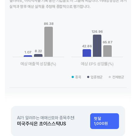
높더라도, 이익적자를 기록 중인 기업들도 이 그룹에 속합니다. 미래성장성은 과거
실적과 향후 예상 실적을 추정해 종합적으로 평가합니다.
Chart
Chart
Bar chart with 3 data series.
Bar chart with 3 data series.
86.38
View as data table, Chart
View as data table, Chart
The chart has 1 X axis displaying categories.
The chart has 1 X axis displaying
126.96
The chart has 1 Y axis displaying values. Data ranges from 1.
The chart has 1 Y axis displayin
65.87
42.86
8.22
1.07
예상 매출액 성장률(%)
예상 EPS 성장률(%)
End of interactive chart.
End of interactive chart.
종목
업종평균
전체평균
AI가 알려주는 매매신호와 종목추천!
첫 달
미국주식은 초이스스탁US
1,000원