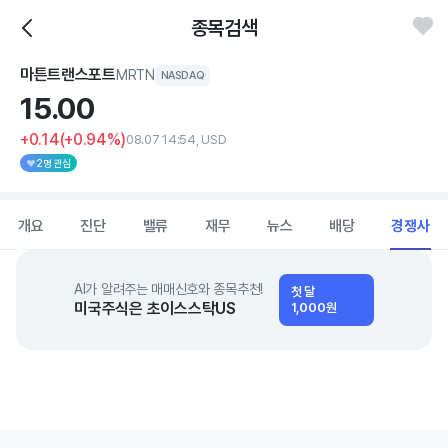
종목검색
마튼트랜스포트
MRTN
NASDAQ
15.
00
+0.14
(+0.94%)
08.07 14:54, USD
2명 관심
개요
진단
밸류
재무
뉴스
배당
경쟁사
AI가 알려주는 매매신호와 종목추천!
첫 달
미국주식은 초이스스탁US
1,000원