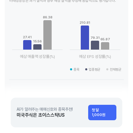
미래성장성은 과거 실적과 향후 예상 실적을 추정해 종합적으로 평가합니다.
Chart
Chart
Bar chart with 3 data series.
Bar chart with 3 data series.
86.38
View as data table, Chart
View as data table, Chart
210.81
The chart has 1 X axis displaying categories.
The chart has 1 X axis displaying
The chart has 1 Y axis displaying values. Data ranges from 15
The chart has 1 Y axis displayin
27.41
79.31
65.87
15.56
예상 매출액 성장률(%)
예상 EPS 성장률(%)
End of interactive chart.
End of interactive chart.
종목
업종평균
전체평균
AI가 알려주는 매매신호와 종목추천!
첫 달
미국주식은 초이스스탁US
1,000원