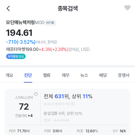
종목검색
모딘메뉴팩처링
MOD
NYSE
194.
61
-7.10
(-3.52%)
08.05, 장마감
애프터마켓
199
.00
+4
.39
(
+2
.26%)
장마감, USD
106명 관심
개요
진단
밸류
재무
뉴스
배당
경쟁사
전체
631
위, 상위
11
%
스마트스코어
72
(5,629개 평가기업 중)
동일업종 5위, 상위 10%
전월대비
+4
(업종 - Auto Parts)
PER
71.70
배
PSR
3.10
배
ROE
12.60
%
DY
N/A