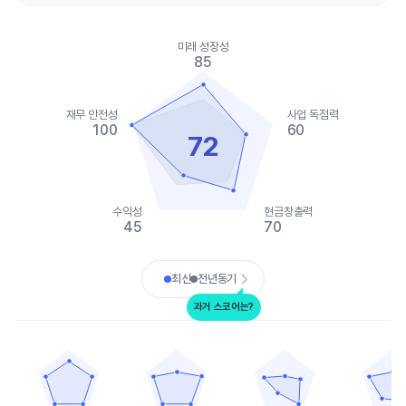
Chart
Chart with 2 data series.
미래 성장성
View as data table, Chart
85
The chart has 1 X axis displaying categories.
The chart has 1 Y axis displaying values. Data ranges from 45 t
재무 안전성
사업 독점력
100
60
72
수익성
현금창출력
45
70
End of interactive chart.
최신
전년동기
과거 스코어는?
버티브 홀딩스
트레인 테크놀러지스
캐리어 글로벌
ITT
Chart with 5 data points.
Chart with 5 data points.
Chart with 5 data points.
Chart with 
View as data table, 버티브 홀딩스
View as data table, 트레인 테크놀러지스
View as data table, 캐리
View as d
The chart has 1 X axis displaying categories.
The chart has 1 X axis displaying categories.
The chart has 1 X axis displ
The chart h
The chart has 1 Y axis displaying values. Data ranges from 85 t
The chart has 1 Y axis displaying values. Data
The chart has 1 Y axis displ
The chart h