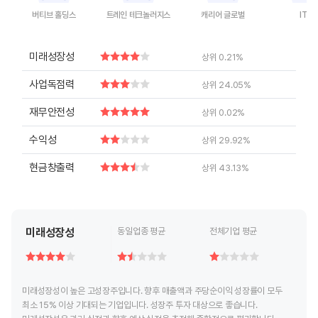
버티브 홀딩스
트레인 테크놀러지스
캐리어 글로벌
ITT
End of interactive chart.
End of interactive chart.
End of interactive chart.
End of inte
미래성장성
상위 0.21%
사업독점력
상위 24.05%
재무안전성
상위 0.02%
수익성
상위 29.92%
현금창출력
상위 43.13%
미래성장성
동일업종 평균
전체기업 평균
미래성장성이 높은 고성장주입니다. 향후 매출액과 주당순이익 성장률이 모두
최소 15% 이상 기대되는 기업입니다. 성장주 투자 대상으로 좋습니다.