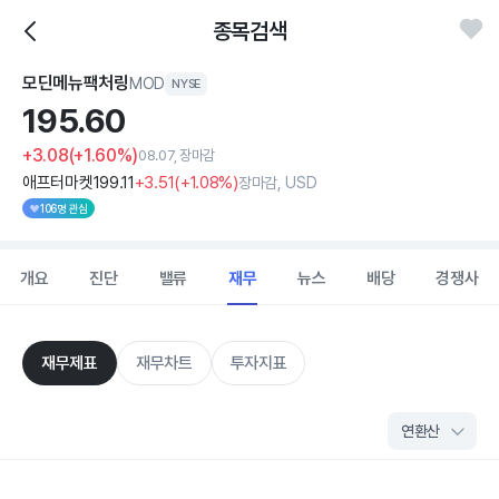
종목검색
모딘메뉴팩처링
MOD
NYSE
195.
60
+3.08
(+1.60%)
08.07, 장마감
애프터마켓
199
.11
+3
.51
(
+1
.08%)
장마감, USD
106명 관심
개요
진단
밸류
재무
뉴스
배당
경쟁사
재무제표
재무차트
투자지표