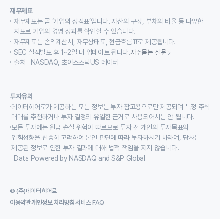
재무제표
재무제표는 곧 ‘기업의 성적표’입니다. 자산의 구성, 부채의 비율 등 다양한
지표로 기업의 경영 성과를 확인할 수 있습니다.
재무제표는 손익계산서, 재무상태표, 현금흐름표로 제공됩니다.
SEC 실적발표 후 1~2일 내 업데이트 됩니다.
자주묻는 질문
출처 : NASDAQ, 초이스스탁US 데이터
투자유의
데이터히어로가 제공하는 모든 정보는 투자 참고용으로만 제공되며 특정 주식
매매를 추천하거나 투자 결정의 유일한 근거로 사용되어서는 안 됩니다.
모든 투자에는 원금 손실 위험이 따르므로 투자 전 개인의 투자목표와
위험성향을 신중히 고려하여 본인 판단에 따라 투자하시기 바라며, 당사는
제공된 정보로 인한 투자 결과에 대해 법적 책임을 지지 않습니다.
Data Powered by NASDAQ and S&P Global
© (주)데이터히어로
이용약관
개인정보 처리방침
서비스 FAQ