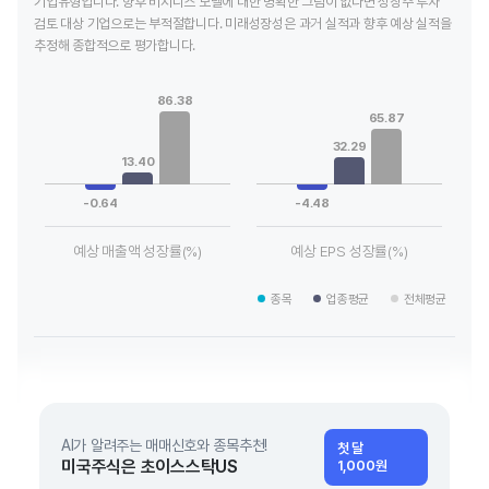
기업유형입니다. 향후 비지니스 모델에 대한 명확한 그림이 없다면 성장주 투자
검토 대상 기업으로는 부적절합니다. 미래성장성은 과거 실적과 향후 예상 실적을
추정해 종합적으로 평가합니다.
Chart
Chart
Bar chart with 3 data series.
Bar chart with 3 data series.
86.38
View as data table, Chart
View as data table, Chart
65.87
The chart has 1 X axis displaying categories.
The chart has 1 X axis displaying
32.29
The chart has 1 Y axis displaying values. Data ranges from -
The chart has 1 Y axis displayin
13.40
-0.64
-4.48
예상 매출액 성장률(%)
예상 EPS 성장률(%)
End of interactive chart.
End of interactive chart.
종목
업종평균
전체평균
AI가 알려주는 매매신호와 종목추천!
첫 달
미국주식은 초이스스탁US
1,000원