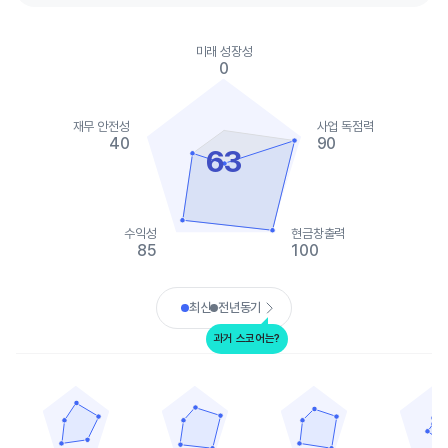
Chart
Chart with 2 data series.
미래 성장성
View as data table, Chart
0
The chart has 1 X axis displaying categories.
The chart has 1 Y axis displaying values. Data ranges from 0 to
재무 안전성
사업 독점력
40
90
63
수익성
현금창출력
85
100
End of interactive chart.
최신
전년동기
과거 스코어는?
타가 리소시즈
웨스턴 가스 파트너스
안테로 미드스트림 파트너스
키네틱 홀딩스
Chart with 5 data points.
Chart with 5 data points.
Chart with 5 data points.
Chart with 
View as data table, 타가 리소시즈
View as data table, 웨스턴 가스 파트너스
View as data table, 
View as 
The chart has 1 X axis displaying categories.
The chart has 1 X axis displaying categories.
The chart has 1 X axis displ
The chart h
The chart has 1 Y axis displaying values. Data ranges from 40 t
The chart has 1 Y axis displaying values. Dat
The chart has 1 Y axis displ
The chart h