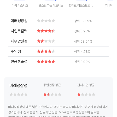
타가 리소시즈
웨스턴 가스 파트너스
안테로 미드스트림 파트너스
키네틱 홀
End of interactive chart.
End of interactive chart.
End of interactive chart.
End of inte
미래성장성
상위 69.89%
사업독점력
상위 5.26%
재무안전성
상위 58.54%
수익성
상위 4.78%
현금창출력
상위 0.02%
미래성장성
동일업종 평균
전체기업 평균
미래성장성이 매우 낮은 기업입니다. 과거뿐 아니라 미래에도 성장 가능성이 낮게
평가됩니다. 신제품 출시, 신규사업 진출, M&A 등으로 성장동력이 필요한