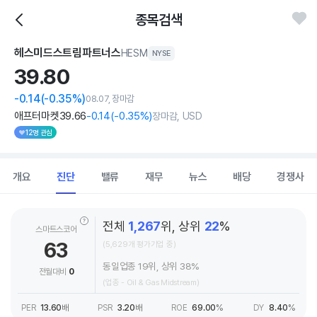
종목검색
헤스미드스트림파트너스
HESM
NYSE
39.
80
-0.14
(-0.35%)
08.07, 장마감
애프터마켓
39
.66
-0
.14
(
-0
.35%)
장마감, USD
12명 관심
개요
진단
밸류
재무
뉴스
배당
경쟁사
전체
1,267
위, 상위
22
%
스마트스코어
63
(5,629개 평가기업 중)
동일업종 19위, 상위 38%
전월대비
0
(업종 - Oil & Gas Midstream)
PER
13.60
배
PSR
3.20
배
ROE
69.00
%
DY
8.40
%