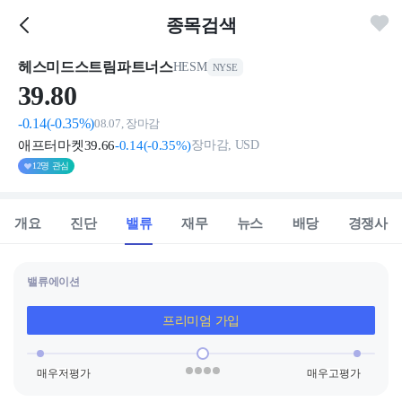
종목검색
헤스미드스트림파트너스
HESM
NYSE
39.
80
-0.14
(-0.35%)
08.07, 장마감
애프터마켓
39
.66
-0
.14
(
-0
.35%)
장마감, USD
12명 관심
개요
진단
밸류
재무
뉴스
배당
경쟁사
밸류에이션
프리미엄 가입