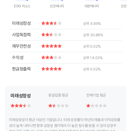
EOG 리소스
선코에너지
데본에너지
오빈티
End of interactive chart.
End of interactive chart.
End of interactive chart.
End of inte
미래성장성
상위 4.89%
사업독점력
상위 30.88%
재무안전성
상위 0.02%
수익성
상위 14.03%
현금창출력
상위 0.02%
미래성장성
동일업종 평균
전체기업 평균
미래성장성이 평균 이상인 기업입니다. 미래 성장률이 작년의 매출과 이익성장률
보다 높게 나타나면 향후 성장성 평가에서 더 높은 점수를 받을 수 있어 성장주