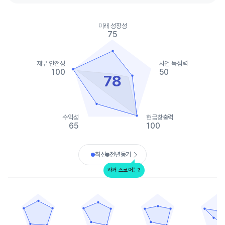
Chart
Chart with 2 data series.
미래 성장성
View as data table, Chart
75
The chart has 1 X axis displaying categories.
The chart has 1 Y axis displaying values. Data ranges from 20 t
재무 안전성
사업 독점력
100
50
78
수익성
현금창출력
65
100
End of interactive chart.
최신
전년동기
과거 스코어는?
EOG 리소스
선코에너지
데본에너지
오빈티브
Chart with 5 data points.
Chart with 5 data points.
Chart with 5 data points.
Chart with 
View as data table, EOG 리소스
View as data table, 선코에너지
View as data table, 데본
View as 
The chart has 1 X axis displaying categories.
The chart has 1 X axis displaying categories.
The chart has 1 X axis displ
The chart h
The chart has 1 Y axis displaying values. Data ranges from 80 t
The chart has 1 Y axis displaying values. Dat
The chart has 1 Y axis displ
The chart h