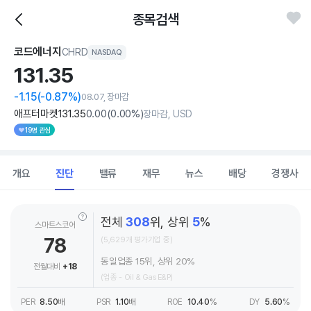
종목검색
코드에너지
CHRD
NASDAQ
131.
35
-1.15
(-0.87%)
08.07, 장마감
애프터마켓
131
.35
0
.00
(
0
.00%)
장마감, USD
19명 관심
개요
진단
밸류
재무
뉴스
배당
경쟁사
전체
308
위, 상위
5
%
스마트스코어
78
(5,629개 평가기업 중)
동일업종 15위, 상위 20%
전월대비
+18
(업종 - Oil & Gas E&P)
PER
8.50
배
PSR
1.10
배
ROE
10.40
%
DY
5.60
%