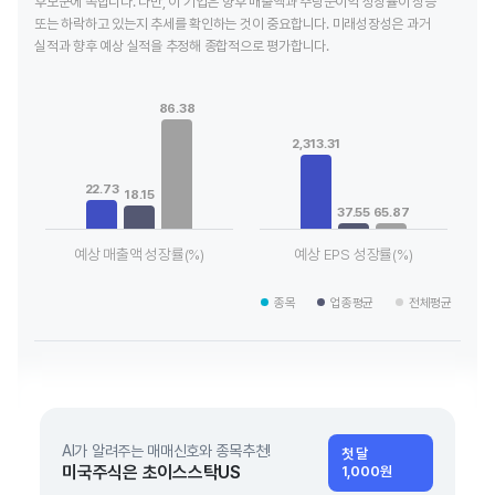
후보군에 속합니다. 다만, 이 기업은 향후 매출액과 주당순이익 성장률이 상승
또는 하락하고 있는지 추세를 확인하는 것이 중요합니다. 미래성장성은 과거
실적과 향후 예상 실적을 추정해 종합적으로 평가합니다.
Chart
Chart
Bar chart with 3 data series.
Bar chart with 3 data series.
86.38
View as data table, Chart
View as data table, Chart
The chart has 1 X axis displaying categories.
The chart has 1 X axis displaying
2,313.31
The chart has 1 Y axis displaying values. Data ranges from 18
The chart has 1 Y axis displaying
22.73
18.15
37.55
65.87
예상 매출액 성장률(%)
예상 EPS 성장률(%)
End of interactive chart.
End of interactive chart.
종목
업종평균
전체평균
AI가 알려주는 매매신호와 종목추천!
첫 달
미국주식은 초이스스탁US
1,000원