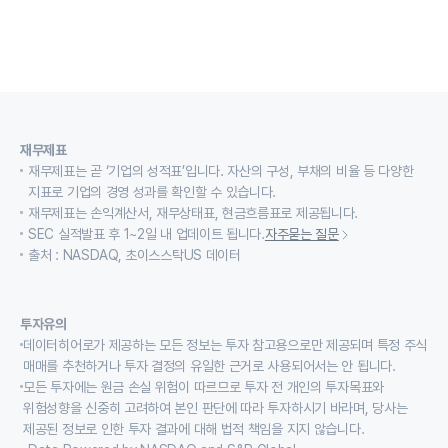
재무제표
재무제표는 곧 ‘기업의 성적표’입니다. 자산의 구성, 부채의 비율 등 다양한
지표로 기업의 경영 성과를 확인할 수 있습니다.
재무제표는 손익계산서, 재무상태표, 현금흐름표로 제공됩니다.
SEC 실적발표 후 1~2일 내 업데이트 됩니다.
자주묻는 질문
출처 : NASDAQ, 초이스스탁US 데이터
투자유의
데이터히어로가 제공하는 모든 정보는 투자 참고용으로만 제공되며 특정 주식
매매를 추천하거나 투자 결정의 유일한 근거로 사용되어서는 안 됩니다.
모든 투자에는 원금 손실 위험이 따르므로 투자 전 개인의 투자목표와
위험성향을 신중히 고려하여 본인 판단에 따라 투자하시기 바라며, 당사는
제공된 정보로 인한 투자 결과에 대해 법적 책임을 지지 않습니다.