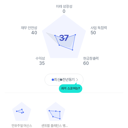
Chart
Chart with 2 data series.
미래 성장성
View as data table, Chart
0
The chart has 1 X axis displaying categories.
The chart has 1 Y axis displaying values. Data ranges from 0 to
재무 안전성
사업 독점력
40
50
37
수익성
현금창출력
35
60
End of interactive chart.
최신
전년동기
과거 스코어는?
언유주얼 머신스
센트럴 플레인스 뱅크셰어스
Chart with 5 data points.
Chart with 5 data points.
View as data table, 언유주얼 머신스
View as data table, 센트럴 플레인스 뱅크셰
The chart has 1 X axis displaying categories.
The chart has 1 X axis displaying categories.
The chart has 1 Y axis displaying values. Data ranges from 0 to
The chart has 1 Y axis displaying values. Data
언유주얼 머신스
센트럴 플레인스 뱅크셰어스