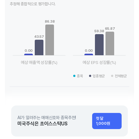
추정해 종합적으로 평가합니다.
Chart
Chart
Bar chart with 3 data series.
Bar chart with 3 data series.
86.38
View as data table, Chart
View as data table, Chart
65.87
The chart has 1 X axis displaying categories.
The chart has 1 X axis displaying
59.38
The chart has 1 Y axis displaying values. Data ranges from 0 
The chart has 1 Y axis displayin
43.57
0.00
0.00
예상 매출액 성장률(%)
예상 EPS 성장률(%)
End of interactive chart.
End of interactive chart.
종목
업종평균
전체평균
AI가 알려주는 매매신호와 종목추천!
첫 달
미국주식은 초이스스탁US
1,000원