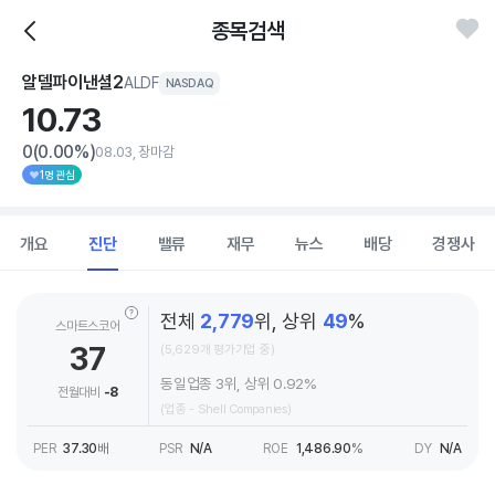
종목검색
알델파이낸셜2
ALDF
NASDAQ
10.
73
0
(0.00%)
08.03, 장마감
1명 관심
개요
진단
밸류
재무
뉴스
배당
경쟁사
전체
2,779
위, 상위
49
%
스마트스코어
37
(5,629개 평가기업 중)
동일업종 3위, 상위 0.92%
전월대비
-8
(업종 - Shell Companies)
PER
37.30
배
PSR
N/A
ROE
1,486.90
%
DY
N/A