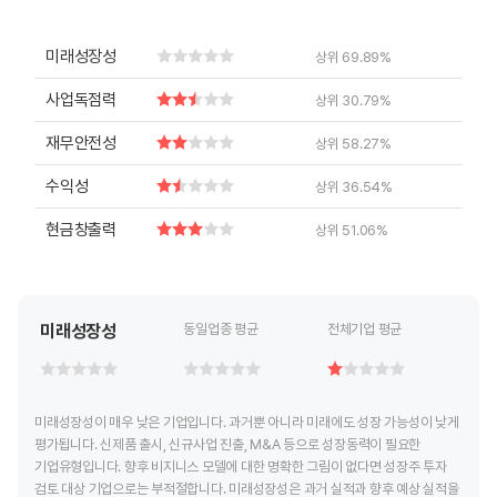
End of interactive chart.
End of interactive chart.
미래성장성
상위 69.89%
사업독점력
상위 30.79%
재무안전성
상위 58.27%
수익성
상위 36.54%
현금창출력
상위 51.06%
미래성장성
동일업종 평균
전체기업 평균
미래성장성이 매우 낮은 기업입니다. 과거뿐 아니라 미래에도 성장 가능성이 낮게
평가됩니다. 신제품 출시, 신규사업 진출, M&A 등으로 성장동력이 필요한
기업유형입니다. 향후 비지니스 모델에 대한 명확한 그림이 없다면 성장주 투자
검토 대상 기업으로는 부적절합니다. 미래성장성은 과거 실적과 향후 예상 실적을