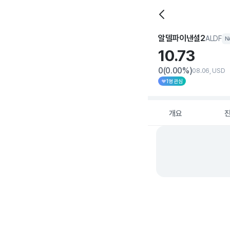
알델파이낸셜2
ALDF
N
10.
73
0
(0.00%)
08.06, USD
1명 관심
개요