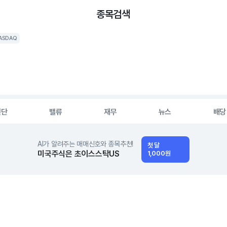
종목검색
ASDAQ
진단
밸류
재무
뉴스
배당
AI가 알려주는 매매신호와 종목추천!
첫 달
미국주식은 초이스스탁US
1,000원