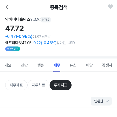
종목검색
얌차이나홀딩스
YUMC
NYSE
47.
72
-0.47
(-0.98%)
08.07, 장마감
애프터마켓
47
.05
-0
.22
(
-0
.46%)
장마감, USD
7명 관심
개요
진단
밸류
재무
뉴스
배당
경쟁사
재무제표
재무차트
투자지표