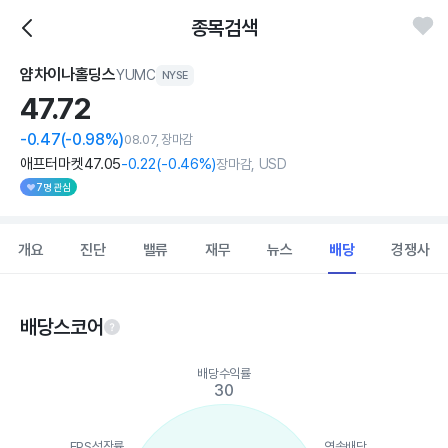
종목검색
얌차이나홀딩스
YUMC
NYSE
47.
72
-0.47
(-0.98%)
08.07, 장마감
애프터마켓
47
.05
-0
.22
(
-0
.46%)
장마감, USD
7명 관심
개요
진단
밸류
재무
뉴스
배당
경쟁사
배당스코어
Chart
배당수익률
Chart with 5 data points.
30
View as data table, Chart
The chart has 1 X axis displaying categories.
The chart has 1 Y axis displaying values. Data ranges from 30 
EPS성장률
연속배당