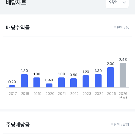
배당차트
연간
배당수익률
* 단위 : %
Chart
Bar chart with 10 bars.
View as data table, Chart
The chart has 1 X axis displaying categories.
2.43
2.43
The chart has 1 Y axis displaying values. Data ranges from 0.2 t
2.00
2.00
1.30
1.30
1.30
1.30
1.20
1.20
1.00
1.00
1.00
1.00
0.90
0.90
0.40
0.40
0.20
0.20
2017
2018
2019
2020
2021
2022
2023
2024
2025
2026
(예상)
End of interactive chart.
주당배당금
* 단위 : 달러