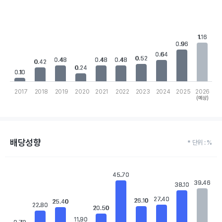
Chart
Bar chart with 10 bars.
View as data table, Chart
The chart has 1 X axis displaying categories.
1.16
1.16
The chart has 1 Y axis displaying values. Data ranges from 0.1 to 
0.96
0.96
0.64
0.64
0.52
0.52
0.48
0.48
0.48
0.48
0.48
0.48
0.42
0.42
0.24
0.24
0.10
0.10
2017
2018
2019
2020
2021
2022
2023
2024
2025
2026
(예상)
End of interactive chart.
배당성향
* 단위 : %
Chart
Bar chart with 10 bars.
45.70
45.70
View as data table, Chart
39.46
39.46
38.10
38.10
The chart has 1 X axis displaying categories.
27.40
27.40
The chart has 1 Y axis displaying values. Data ranges from 9.7 to
26.10
26.10
25.40
25.40
22.80
22.80
20.50
20.50
11.90
11.90