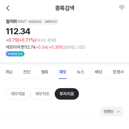
종목검색
월마트
WMT
NASDAQ
S&P500
112.
34
+0.79
(+0.71%)
08.05, 장마감
애프터마켓
112
.74
+0
.04
(
+0
.36%)
장마감, USD
615명 관심
개요
진단
밸류
재무
뉴스
배당
경쟁사
재무제표
재무차트
투자지표