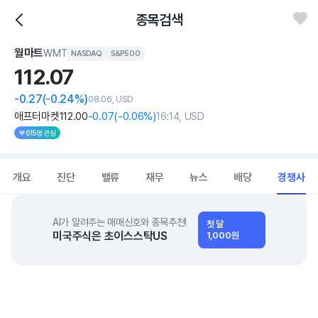
종목검색
월마트
WMT
NASDAQ
S&P500
112.
07
-0.27
(-0.24%)
08.06, USD
애프터마켓
112
.00
-0
.07
(
-0
.06%)
16:14, USD
615명 관심
개요
진단
밸류
재무
뉴스
배당
경쟁사
AI가 알려주는 매매신호와 종목추천!
첫 달
미국주식은 초이스스탁US
1,000원