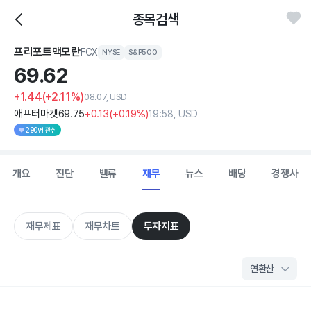
종목검색
프리포트맥모란
FCX
NYSE
S&P500
69.
62
+1.44
(+2.11%)
08.07, USD
애프터마켓
69
.75
+0
.13
(
+0
.19%)
19:58, USD
290명 관심
개요
진단
밸류
재무
뉴스
배당
경쟁사
재무제표
재무차트
투자지표