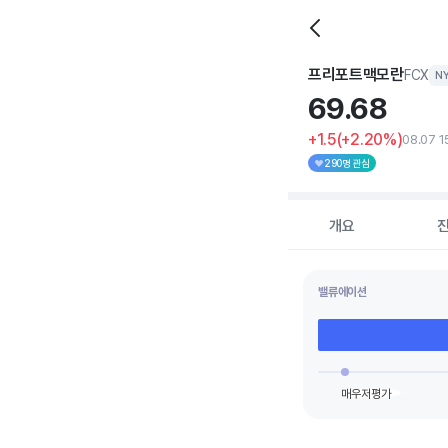
프리포트맥모란
FCX
N
69.
68
+1.5
(+2.20%)
08.07 1
290명 관심
개요
밸류에이션