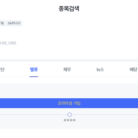
종목검색
YSE
S&P500
5:52, USD
진단
밸류
재무
뉴스
배당
프리미엄 가입