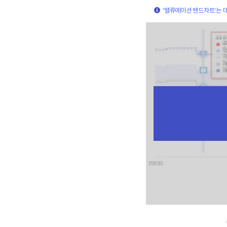
'밸류에이션 밴드차트'는 