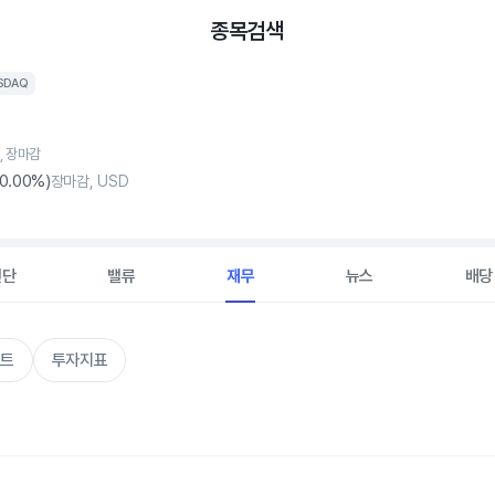
종목검색
SDAQ
6, 장마감
0
.00%)
장마감, USD
진단
밸류
재무
뉴스
배당
트
투자지표