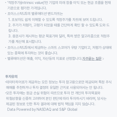
‘적정주가(intrinsic value)’란 기업의 미래 창출 이익 또는 현금 흐름을 현재
기준으로 평가한 가격입니다.
초이스스탁US의 밸류에이션 밴드차트는
1. 초보자도 쉽게 이해할 수 있도록 적정주가를 차트에 보여 드립니다.
2. 주가가 저평가, 고평가 되었을 때를 간단하게 확인 할 수 있도록 도와 드
립니다.
3. 증권사가 제시하는 평균 목표가와 달리, 특허 받은 알고리즘으로 적정주
가를 계산해 표시합니다.
초이스스탁US에서 제공하는 스마트 스코어가 우량 기업이고, 저평가 상태에
있는 종목에 투자하는 것이 좋습니다.
밸류에이션은 매출, 이익, 자산등의 지표로 산정합니다.
자주묻는 질문
투자유의
데이터히어로가 제공하는 모든 정보는 투자 참고용으로만 제공되며 특정 주식
매매를 추천하거나 투자 결정의 유일한 근거로 사용되어서는 안 됩니다.
모든 투자에는 원금 손실 위험이 따르므로 투자 전 개인의 투자목표와
위험성향을 신중히 고려하여 본인 판단에 따라 투자하시기 바라며, 당사는
제공된 정보로 인한 투자 결과에 대해 법적 책임을 지지 않습니다.
Data Powered by NASDAQ and S&P Global