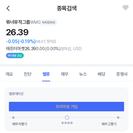
종목검색
워너뮤직그룹
WMG
NASDAQ
26.
39
-0.05
(-0.19%)
08.07, 장마감
애프터마켓
26
.39
0
.00
(
0
.00%)
장마감, USD
14명 관심
개요
진단
밸류
재무
뉴스
배당
경쟁사
밸류에이션
프리미엄 가입