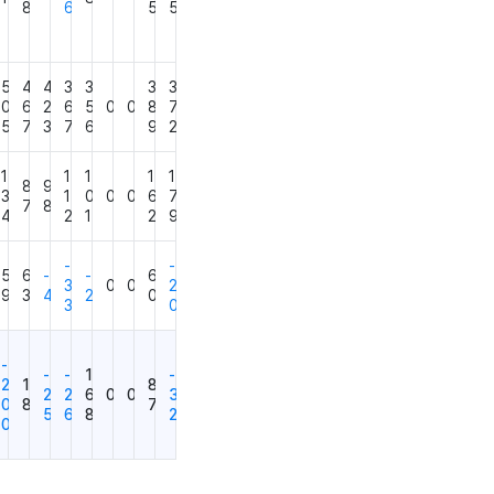
8
6
5
5
5
4
4
3
3
3
3
0
6
2
6
5
0
0
8
7
5
7
3
7
6
9
2
1
1
1
1
1
8
9
3
1
0
0
0
6
7
7
8
4
2
1
2
9
-
-
5
6
-
-
6
3
0
0
2
9
3
4
2
0
3
0
-
-
-
1
-
2
1
8
2
2
6
0
0
3
0
8
7
5
6
8
2
0