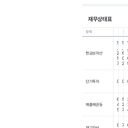
재무상태표
항목
26.0
1
1
,
,
현금성자산
2
6
1
0
7
2
단기투자
0
0
6
5
매출채권등
4
2
5
7
9
7
재고자산