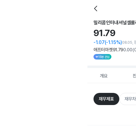
밀리콤인터내셔널셀룰
91.
79
-1.07
(-1.15%)
08.05,
애프터마켓
91
.79
0
.00
(
15명 관심
개요
재무제표
재무차