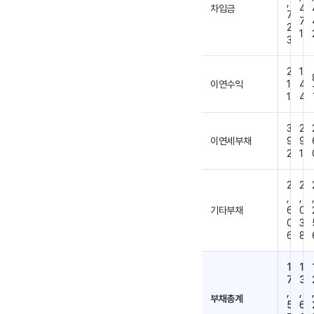
,
차입금
4
7
7
2
1
3
2
1
이연수익
1
4
1
4
3
2
이연세부채
9
9
2
1
2
2
,
,
기타부채
6
0
0
3
6
8
1
1
7
3
,
,
부채총계
5
6