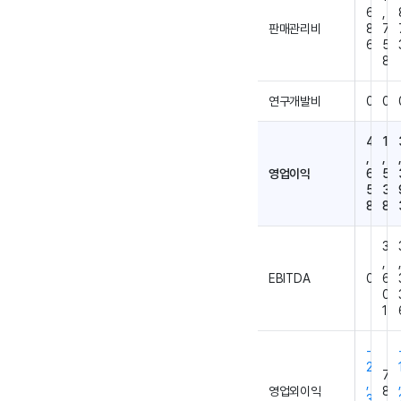
6
,
판매관리비
8
7
6
5
8
연구개발비
0
0
4
1
,
,
영업이익
6
5
5
3
8
8
3
,
EBITDA
0
6
0
1
-
2
7
,
영업외이익
8
3