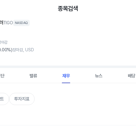
종목검색
러
TIGO
NASDAQ
 장마감
0
.00%)
장마감, USD
진단
밸류
재무
뉴스
배당
트
투자지표