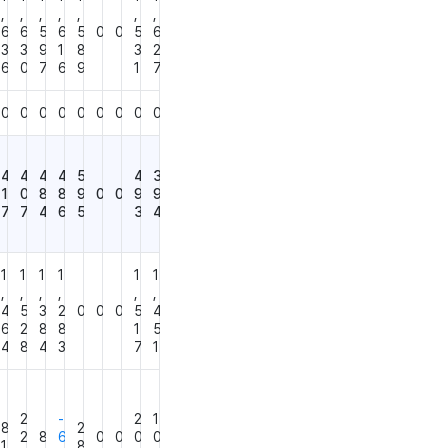
,
,
,
,
,
,
,
6
6
5
6
5
0
0
5
6
3
3
9
1
8
3
2
6
0
7
6
9
1
7
0
0
0
0
0
0
0
0
0
4
4
4
4
5
4
3
1
0
8
8
9
0
0
9
9
7
7
4
6
5
3
4
1
1
1
1
1
1
,
,
,
,
,
,
4
5
3
2
0
0
0
5
4
6
2
8
8
1
5
4
8
4
3
7
1
2
-
2
1
8
2
2
8
6
0
0
0
0
1
8