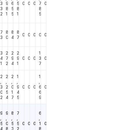
3
9
6
5
0
0
0
7
0
3
8
5
8
8
2
1
5
1
5
7
8
8
8
0
0
0
0
0
3
0
4
7
3
2
2
2
1
4
7
9
9
0
0
0
3
0
1
2
4
1
7
2
2
2
1
1
,
,
,
,
,
3
2
0
9
0
0
0
6
0
0
5
1
4
6
2
4
7
5
9
9
9
8
7
6
,
,
,
,
,
5
0
5
5
0
0
0
1
0
4
8
3
2
8