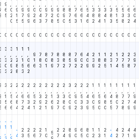
8
9
,
,
,
,
,
,
,
,
,
,
,
,
,
,
,
,
,
,
,
,
,
,
7
6
0
9
9
9
0
0
9
9
9
8
8
7
6
5
3
3
3
3
5
5
6
6
3
5
2
1
7
9
2
4
7
2
0
9
7
6
6
4
8
8
4
8
1
3
3
0
0
5
5
9
6
3
7
8
5
0
5
3
1
6
2
4
1
3
5
8
2
4
0
0
0
0
0
0
0
0
0
0
0
0
0
0
0
0
0
0
0
0
0
0
0
0
3
3
3
1
1
1
,
,
,
,
,
,
9
7
8
7
8
8
8
7
6
4
2
1
1
2
1
2
2
3
3
3
2
2
1
0
1
8
0
8
3
8
5
9
0
0
3
8
8
3
7
7
7
9
9
0
9
8
5
6
6
3
1
9
7
2
7
2
2
9
9
2
5
1
4
5
8
7
3
3
2
8
3
2
3
3
2
2
2
2
2
2
2
2
2
2
3
2
2
2
1
1
1
1
1
1
1
1
,
,
,
,
,
,
,
,
,
,
,
,
,
,
,
,
,
,
,
,
,
,
,
,
3
1
5
4
6
6
5
3
2
1
3
3
0
9
5
4
6
5
6
4
8
7
7
9
3
5
6
8
7
3
2
9
2
6
2
8
0
0
3
3
0
9
8
5
0
2
7
4
6
6
6
4
2
4
1
2
1
9
7
0
9
2
3
9
5
0
0
5
7
8
9
9
-
-
-
1
1
1
-
2
2
2
2
1
2
2
8
9
6
8
1
1
2
-
4
2
4
4
,
,
,
5
4
3
5
6
7
0
7
4
9
0
5
0
2
3
1
4
2
7
1
9
2
3
9
9