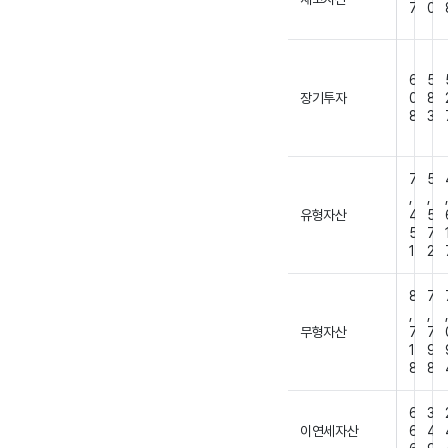
7
0
6
5
장기투자
0
8
8
3
7
5
,
,
유형자산
4
5
5
7
1
2
8
7
,
,
무형자산
7
7
1
9
8
8
6
3
이연세자산
6
4