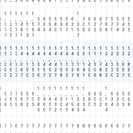
4
3
5
2
8
6
4
9
9
4
1
5
5
7
3
4
3
6
7
3
8
9
0
9
1
1
1
1
1
1
1
9
,
,
,
,
,
,
5
6
5
5
5
5
6
,
7
6
6
6
7
5
5
5
5
5
0
2
1
4
5
5
7
6
9
8
3
6
2
3
0
1
2
7
8
7
7
4
5
7
7
0
7
8
1
6
4
3
4
0
1
7
1
5
9
0
2
9
8
1
4
3
5
7
9
7
1
3
7
7
1
1
1
1
1
1
1
1
1
1
1
1
1
1
1
1
1
1
1
1
1
1
1
1
5
5
3
3
4
4
4
4
4
4
4
4
4
4
5
5
1
1
1
2
2
2
2
2
,
,
,
,
,
,
,
,
,
,
,
,
,
,
,
,
,
,
,
,
,
,
,
,
5
0
6
7
0
1
3
5
4
4
4
1
1
3
1
1
4
5
7
4
3
5
6
8
9
0
6
3
6
9
5
1
5
5
2
9
5
2
6
4
0
0
8
2
3
5
9
9
0
0
2
7
7
0
3
6
7
2
7
8
5
7
6
1
0
6
8
2
0
2
7
5
1
1
1
1
1
1
1
1
1
1
1
,
9
7
7
5
5
6
,
,
,
,
,
,
,
,
,
9
9
9
,
9
9
5
6
2
4
8
9
6
7
0
5
4
4
4
3
1
1
2
2
8
0
0
1
3
3
0
9
3
8
3
9
8
2
3
8
6
5
3
0
4
9
4
3
0
5
2
6
4
3
3
8
5
9
0
7
2
1
5
4
3
4
4
8
7
7
6
7
7
7
7
7
7
7
7
7
7
8
8
6
6
6
6
6
6
7
7
,
,
,
,
,
,
,
,
,
,
,
,
,
,
,
,
,
,
,
,
,
,
,
,