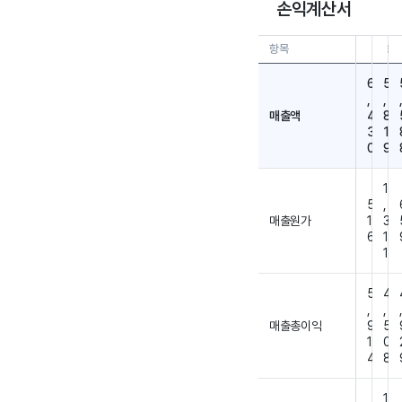
손익계산서
항목
26.0
6
5
,
,
매출액
4
8
3
1
0
9
1
5
,
매출원가
1
3
6
1
1
5
4
,
,
매출총이익
9
5
1
0
4
8
1