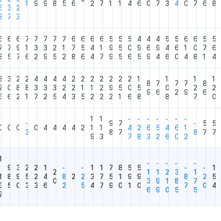
1
9
9
8
5
6
2
7
1
1
4
6
0
7
3
4
0
7
6
8
6
3
2
3
7
3
6
6
6
7
7
7
7
7
6
6
6
6
5
5
5
4
4
4
5
5
6
6
5
5
7
7
9
1
3
3
2
1
7
5
4
1
9
5
0
9
6
9
4
6
1
0
7
6
3
5
7
6
2
9
5
2
8
6
4
7
9
5
6
5
9
4
6
0
4
8
1
4
3
3
2
2
4
4
4
4
2
2
2
2
2
2
2
1
1
1
1
8
7
7
7
8
2
0
8
8
3
3
3
2
2
1
1
2
9
5
0
5
0
2
2
9
6
2
9
6
5
6
2
1
7
2
5
4
3
5
2
2
2
1
6
8
8
7
0
1
1
-
-
-
-
-
-
-
-
9
7
-
5
5
0
0
0
0
4
4
4
4
2
1
1
4
2
6
5
4
6
1
3
8
7
8
7
7
9
3
7
8
3
2
6
0
2
1
-
-
-
-
-
,
9
3
2
2
1
-
-
1
1
7
8
5
5
-
-
1
2
1
1
2
3
1
1
8
9
5
2
4
8
2
2
3
7
5
1
9
9
8
2
5
0
3
9
1
8
7
3
5
0
3
3
6
2
5
4
7
9
0
1
0
7
0
4
6
9
0
5
5
2