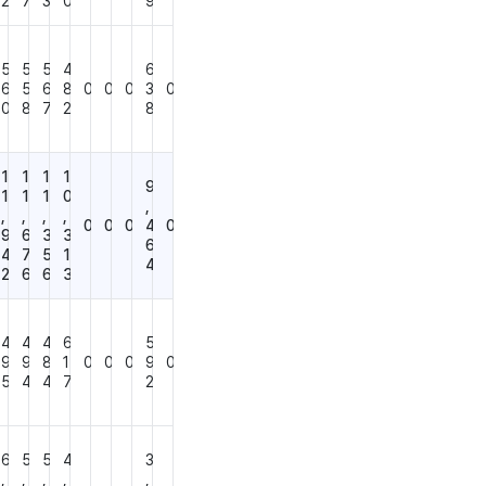
2
7
3
0
9
5
5
5
4
6
6
5
6
8
0
0
0
3
0
0
8
7
2
8
1
1
1
1
9
1
1
1
0
,
,
,
,
,
0
0
0
4
0
9
6
3
3
6
4
7
5
1
4
2
6
6
3
4
4
4
6
5
9
9
8
1
0
0
0
9
0
5
4
4
7
2
6
5
5
4
3
,
,
,
,
,