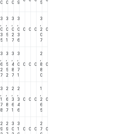
0
0
0
9
5
3
3
3
3
3
,
,
,
,
,
0
0
0
0
0
0
0
2
0
3
5
2
3
0
5
1
7
6
7
3
3
3
3
2
,
,
,
,
,
6
5
4
0
0
0
0
8
0
2
5
8
7
8
7
2
7
1
0
3
2
2
2
1
,
,
,
,
,
1
6
3
3
0
0
0
2
0
7
8
6
4
6
8
7
1
6
5
2
2
3
3
2
9
9
0
1
0
0
0
7
0