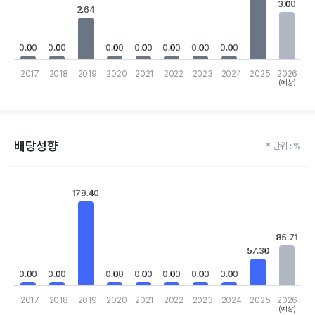
The chart has 1 Y axis displaying values. Data ranges from 0 to 4
3.00
3.00
2.64
2.64
0.00
0.00
0.00
0.00
0.00
0.00
0.00
0.00
0.00
0.00
0.00
0.00
0.00
0.00
2017
2018
2019
2020
2021
2022
2023
2024
2025
2026
(예상)
End of interactive chart.
배당성향
* 단위 : %
Chart
Bar chart with 10 bars.
178.40
178.40
View as data table, Chart
The chart has 1 X axis displaying categories.
The chart has 1 Y axis displaying values. Data ranges from 0 to 
85.71
85.71
57.30
57.30
0.00
0.00
0.00
0.00
0.00
0.00
0.00
0.00
0.00
0.00
0.00
0.00
0.00
0.00
2017
2018
2019
2020
2021
2022
2023
2024
2025
2026
(예상)