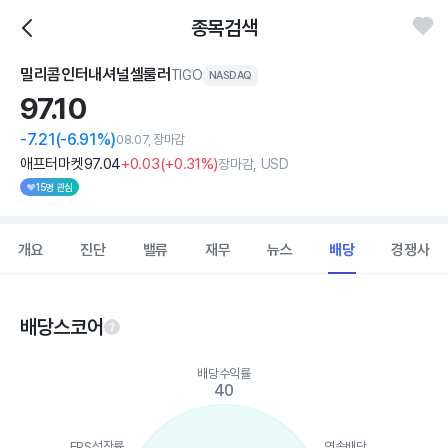
종목검색
밀리콤인터내셔널셀룰러
TIGO
NASDAQ
97.
10
-7.21
(-6.91%)
08.07, 장마감
애프터마켓
97
.04
+0
.03
(
+0
.31%)
장마감, USD
15명 관심
개요
진단
밸류
재무
뉴스
배당
경쟁사
배당스코어
Chart
배당수익률
Chart with 5 data points.
40
View as data table, Chart
The chart has 1 X axis displaying categories.
The chart has 1 Y axis displaying values. Data ranges from 0 to
EPS성장률
연속배당