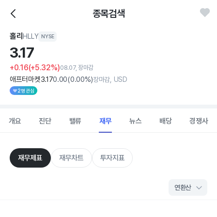
종목검색
홀리
HLLY
NYSE
3.
17
+0.16
(+5.32%)
08.07, 장마감
애프터마켓
3
.17
0
.00
(
0
.00%)
장마감, USD
2명 관심
개요
진단
밸류
재무
뉴스
배당
경쟁사
재무제표
재무차트
투자지표