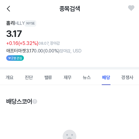
종목검색
홀리
HLLY
NYSE
3.
17
+0.16
(+5.32%)
08.07, 장마감
애프터마켓
3
.17
0
.00
(
0
.00%)
장마감, USD
2명 관심
개요
진단
밸류
재무
뉴스
배당
경쟁사
배당스코어