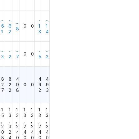
-
-
-
-
-
6
6
0
0
1
1
8
1
2
3
4
-
-
-
-
-
0
0
3
2
7
5
2
8
8
4
4
4
2
2
9
0
0
9
9
7
2
8
2
3
1
1
1
1
1
1
1
5
3
3
3
3
3
3
,
,
,
,
,
,
,
2
3
2
2
2
2
2
0
2
4
4
4
4
4
8
4
0
0
0
0
0