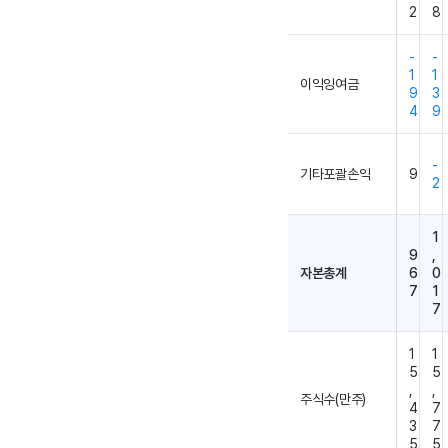
2
8
-
-
1
1
이익잉여금
9
3
4
9
-
기타포괄손익
9
2
1
9
,
자본총계
6
0
7
1
7
1
1
5
5
,
,
주식수(만주)
4
7
3
7
5
5