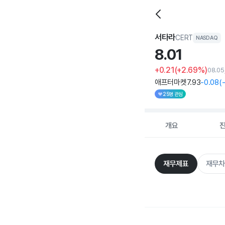
서타라
CERT
NASDAQ
8.
01
+0.21
(+2.69%)
08.0
애프터마켓
7
.93
-0
.08
(
-
25명 관심
개요
재무제표
재무차