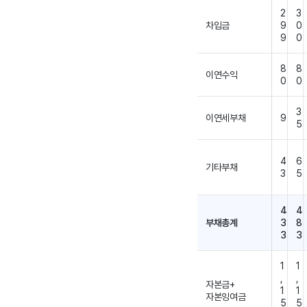
2
3
차입금
9
0
9
0
8
8
이연수익
0
0
3
이연세부채
9
5
4
6
기타부채
3
5
4
4
부채총계
3
8
3
3
1
1
,
,
자본금+
1
1
자본잉여금
5
5