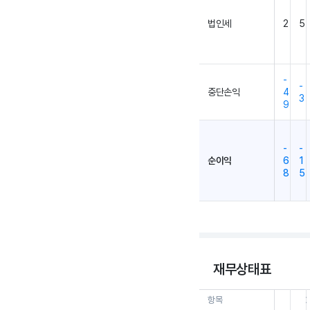
법인세
2
5
-
-
중단손익
4
3
9
-
-
순이익
6
1
8
5
재무상태표
항목
26.0