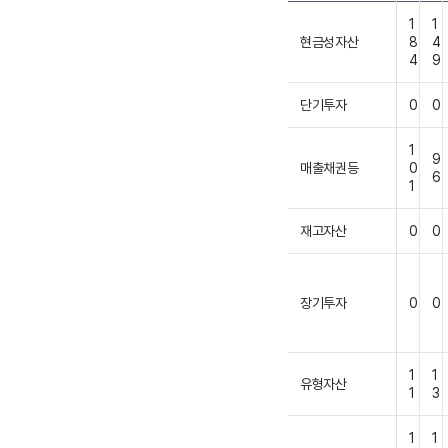
1
1
현금성자산
8
4
4
9
단기투자
0
0
1
9
매출채권등
0
6
1
재고자산
0
0
장기투자
0
0
1
1
유형자산
1
3
1
1