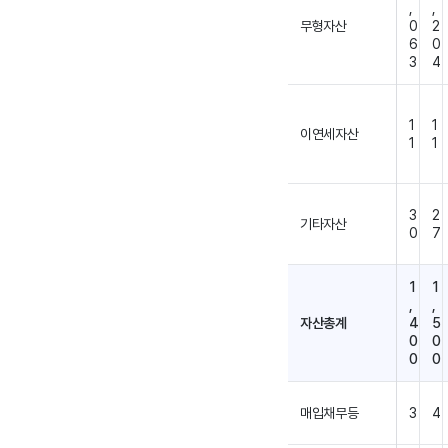
,
,
무형자산
0
2
6
0
3
4
1
1
이연세자산
1
1
3
2
기타자산
0
7
1
1
,
,
자산총계
4
5
0
0
0
0
매입채무등
3
4