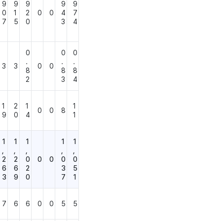
9
9
9
9
9
0
1
2
0
0
4
7
7
5
0
3
4
0
0
0
.
.
.
3
3
0
0
8
8
8
2
3
4
1
2
1
1
0
0
8
9
0
4
1
1
1
1
1
1
,
,
,
,
,
2
2
0
0
0
0
0
6
6
2
3
5
3
9
0
7
1
7
6
6
0
0
5
5