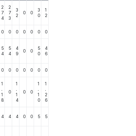
2
2
3
3
1
7
7
0
0
2
0
2
4
3
0
0
0
0
0
0
0
5
5
4
5
4
0
0
4
4
9
0
6
0
0
0
0
0
0
0
1
1
1
1
.
.
.
.
0
0
0
1
1
1
2
8
4
0
6
4
4
4
0
0
5
5