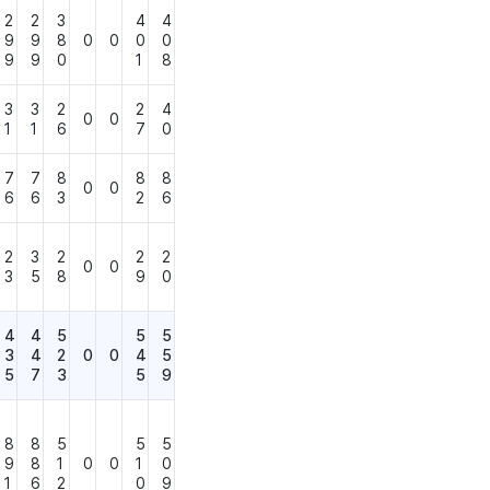
2
2
3
4
4
9
9
8
0
0
0
0
9
9
0
1
8
3
3
2
2
4
0
0
1
1
6
7
0
7
7
8
8
8
0
0
6
6
3
2
6
2
3
2
2
2
0
0
3
5
8
9
0
4
4
5
5
5
3
4
2
0
0
4
5
5
7
3
5
9
8
8
5
5
5
9
8
1
0
0
1
0
1
6
2
0
9