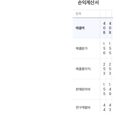
손익계산서
항목
26.0
4
4
매출액
0
0
8
8
1
1
매출원가
5
5
6
5
2
2
매출총이익
5
5
3
3
1
1
판매관리비
5
4
5
9
4
4
연구개발비
4
3