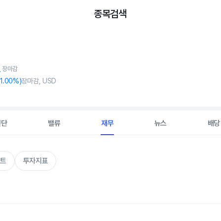
종목검색
5, 장마감
1
.00%)
장마감, USD
진단
밸류
재무
뉴스
배당
트
투자지표