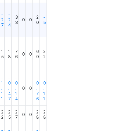
-
-
3
2
-
2
2
0
0
3
0
5
7
4
1
1
7
6
3
0
0
5
8
6
0
2
-
-
-
-
-
1
0
0
0
0
.
.
.
0
0
.
.
1
4
1
7
1
1
7
4
6
1
2
2
2
2
2
0
0
2
5
7
8
8
-
-
-