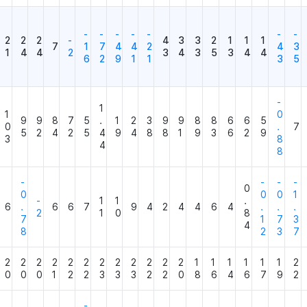
-
-
-
-
-
-
-
2
2
2
-
4
3
3
2
1
1
1
7
1
7
4
4
2
4
3
1
4
4
2
3
4
3
5
3
4
4
6
2
9
1
1
3
5
-
1
1
0
9
9
8
7
5
.
1
2
3
9
9
8
8
6
6
5
0
.
7
5
2
4
2
5
4
9
4
8
8
1
9
3
6
2
9
3
8
4
8
-
-
-
-
0
0
0
0
1
-
1
1
.
6
.
6
6
7
9
4
2
4
4
6
4
.
.
.
2
1
0
8
7
1
7
3
4
8
2
3
7
2
2
2
2
2
2
2
2
2
2
2
2
1
1
1
1
1
1
2
0
0
0
1
2
2
3
3
3
2
2
0
8
6
4
6
7
9
2
-