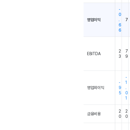
-
0
영업이익
.
7
6
6
2
7
EBITDA
3
9
-
-
1
영업외이익
9
.
5
0
1
2
2
금융비용
0
0