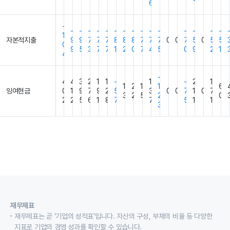
6
-
-
-
-
-
-
-
-
-
-
-
-
-
-
-
-
1
자본적지출
9
9
7
7
7
8
8
8
7
7
7
0
0
7
5
0
5
5
0
9
5
3
7
7
1
2
0
7
4
5
0
9
2
1
4
-
4
4
3
2
1
1
-
1
-
2
1
1
2
1
1
6
잉여현금
0
1
9
7
9
2
5
3
0
0
7
1
0
7
3
2
5
2
0
2
2
5
6
1
8
7
7
5
1
1
3
재무제표
재무제표는 곧 ‘기업의 성적표’입니다. 자산의 구성, 부채의 비율 등 다양한
지표로 기업의 경영 성과를 확인할 수 있습니다.