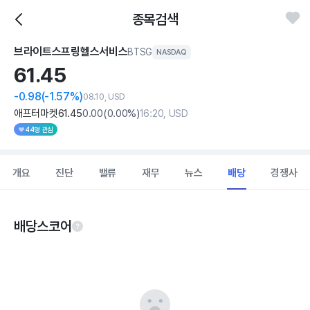
종목검색
브라이트스프링헬스서비스
BTSG
NASDAQ
61.
45
-0.98
(-1.57%)
08.10, USD
애프터마켓
61
.45
0
.00
(
0
.00%)
16:20, USD
44명 관심
개요
진단
밸류
재무
뉴스
배당
경쟁사
배당스코어