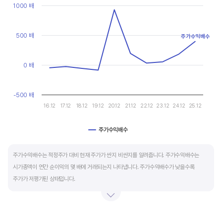
현금유출입을 말합니다. 일반적으로 성장을 위한 투자 집행으로 현금이 유출되기 때문에
Line chart with 10 data points.
1000 배
마이너스(-)로 나타납니다.
View as data table, Chart
The chart has 1 X axis displaying categories.
The chart has 1 Y axis displaying values. Data ranges from -87
500 배
재무활동 현금흐름은 증자, 차입, 배당을 통해 발생하는 현금유출입을 뜻합니다.
주가수익배수
영업활동으로 충분한 현금을 벌고 있는 기업은 금융기관의 차입금을 갚고, 배당을 지급하는
등 현금이 유출되기 때문에 마이너스(-)를 기록합니다.
0 배
특별한 활동이 있는 일시적인 기간을 제외하고 현금흐름표의 장기적인 구성은 영업활동
-500 배
현금흐름 플러스(+), 투자활동 현금흐름 마이너스(-), 재무활동 현금흐름이 마이너스(-)가
16.12
17.12
18.12
19.12
20.12
21.12
22.12
23.12
24.12
25.12
가장 좋습니다.
주가수익배수
End of interactive chart.
주가수익배수는 적정주가 대비 현재 주가가 싼지 비싼지를 알려줍니다. 주가수익배수는
시가총액이 연간 순이익의 몇 배에 거래되는지 나타냅니다. 주가수익배수가 낮을수록
주가가 저평가된 상태입니다.
주가수익배수는 상대가치평가 지표로 동종 산업내 경쟁사나 비슷한 수준의 매출과
이익규모의 기업과 비교하는 것이 좋습니다. 경쟁사 대비 주가수익배수가 낮으면,