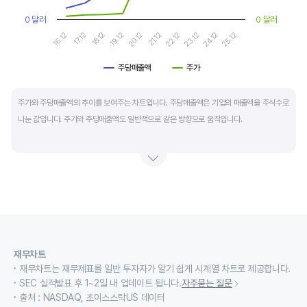
0 달러
0 달러
16.12
17.12
18.12
19.12
20.12
21.12
22.12
23.12
24.12
25.12
주당매출액
주가
End of interactive chart.
주가와 주당매출액의 추이를 보여주는 차트입니다. 주당매출액은 기업의 매출액을 주식수로
나눈 값입니다. 주가와 주당매출액도 일반적으로 같은 방향으로 움직입니다.
적자 등으로 인해 순이익이 마이너스(-)인 기업의 주가수익배수(PER)나 주가현금흐름배수
(PCR)로 밸류에이션을 측정하기에는 한계가 있을때 PSR 지표를 활용합니다.
경기변동형 기업이나 턴 어라운드 기업의 밸류에이션을 가늠할때도 유용합니다.
재무차트
재무차트는 재무제표를 일반 투자자가 알기 쉽게 시계열 차트로 제공합니다.
SEC 실적발표 후 1~2일 내 업데이트 됩니다.
자주묻는 질문
출처 : NASDAQ, 초이스스탁US 데이터