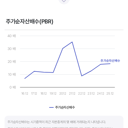
일반적으로 아래 4가지 유형으로 분석할 수 있습니다.
- 강력매수 검토 : 주당순이익 증가, 주가 하락 또는 횡보
- 매수 검토 : 주당순이익 증가, 주가 상승
주가순자산배수(PBR)
- 매도 검토 : 주당순이익 감소, 주가 횡보 또는 하락
Chart
- 강력매도 검토 : 주당순이익 감소, 주가 상승
Line chart with 10 data points.
40 배
View as data table, Chart
The chart has 1 X axis displaying categories.
주당순이익이 증가해도 시장 전체적인 악재로 주가가 급락하면 좋은 매수 기회가 됩니다.
30 배
The chart has 1 Y axis displaying values. Data ranges from 6.73
주가수익배수(PER) 차트와 함께 분석하면 더 유용합니다.
주가순자산배수
20 배
10 배
0 배
16.12
17.12
18.12
19.12
20.12
21.12
22.12
23.12
24.12
25.12
주가순자산배수
End of interactive chart.
주가순자산배수는 시가총액이 최근 자본총계의 몇 배에 거래되는지 나타냅니다.