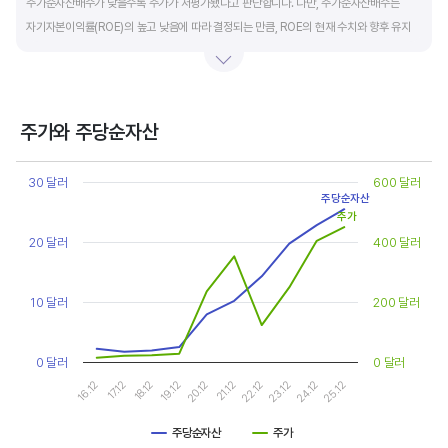
주가순자산배수가 낮을수록 주가가 저평가됐다고 판단합니다. 다만, 주가순자산배수는
자기자본이익률(ROE)의 높고 낮음에 따라 결정되는 만큼, ROE의 현재 수치와 향후 유지
가능성에 대한 분석이 필요합니다.
일반적으로 ROE가 높으면 PBR도 높습니다. ROE가 높지만 다른 기업에 비해 PBR이 낮게
거래되면 주가가 저평가된 것으로 판단합니다. ROE&PBR 차트를 함께 보고 분석하는 것을
주가와 주당순자산
추천합니다.
Chart
Line chart with 2 lines.
30 달러
600 달러
기업의 10년 정도의 장기적인 주가순자산배수 추이를 확인하는 것이 좋습니다.
View as data table, Chart
주당순자산
주가
The chart has 1 X axis displaying categories.
주가순자산배수는 자기자본이익률이 높을때와 낮을때에 따라 다르게 평가받습니다. 현재
The chart has 2 Y axes displaying values, and values.
20 달러
400 달러
ROE와 비슷한 ROE를 기록한 과거년도를 찾고, 그 당시 시장에서 평가 받은
주가순자산배수(PBR)를 확인해 현재 주가의 저평가 여부를 판단하는 것이 좋습니다.
10 달러
200 달러
0 달러
0 달러
16.12
17.12
18.12
19.12
20.12
21.12
22.12
23.12
24.12
25.12
주당순자산
주가