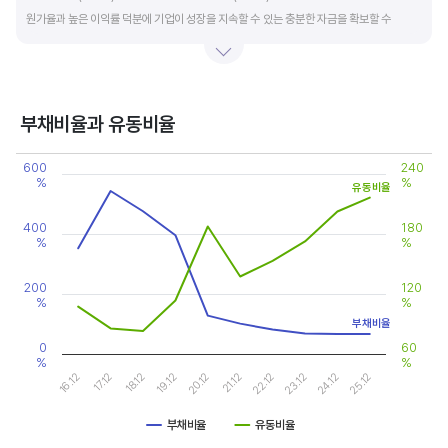
원가율과 높은 이익률 덕분에 기업이 성장을 지속할 수 있는 충분한 자금을 확보할 수
있습니다.
기업의 이익률을 볼 때는 동종 산업내 경쟁사와 비교, 분석하는 게 좋습니다. 경쟁사 대비
높은 이익률을 올리고 있다면, 그 기업은 타사 대비 제품(서비스)의 경쟁력이 높은 것으로
부채비율과 유동비율
판단할 수 있습니다.
Chart
600
240
Line chart with 2 lines.
%
%
유동비율
View as data table, Chart
The chart has 1 X axis displaying categories.
The chart has 2 Y axes displaying values, and values.
400
180
%
%
200
120
%
%
부채비율
0
60
%
%
20.12
25.12
17.12
22.12
19.12
24.12
16.12
21.12
18.12
23.12
부채비율
유동비율