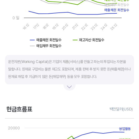
매입채무 회전일수
매출채권 회전일수
0 일
16.12
17.12
18.12
19.12
20.12
21.12
22.12
23.12
24.12
25.12
매출채권 회전일수
재고자산 회전일수
매입채무 회전일수
End of interactive chart.
운전자본(Working Capital)은 기업이 제품(서비스)를 만들고 파는데 투입되는 자본을
말합니다. 원재료 구입비는 물론 재고도 포함되며, 제품 판매 후 받지 못한 돈(매출채권)이나
원재료 매입 후 지급하지 않은 돈(매입채무) 등을 모두 포함합니다.
제조업의 운전자본 규모는 기업의 매출액 규모와 연동됩니다. 매출액이 많으면 제품생산을
위해 투입할 원재료 비용이나 매출채권도 더 많이 필요하기 때문에 운전자본 규모도
높습니다. 따라서 운전자본 규모 보다는 현금이 잘 돌고 있는지를 확인할 수 있는 운전자본
현금흐름표
백만달러(USD)
회전일수를 확인하는 것이 좋습니다.
Chart
Line chart with 3 lines.
20000
운전자본 회전일수는 낮을 수록 좋습니다. 운전자본 회전일수가 낮으면 회사의 현금 회전이
영업활동
View as data table, Chart
The chart has 1 X axis displaying categories.
빠릅니다. 현금 → 원재료 → 제품 → 매출채권 → 현금으로 회수되는 기간이 짧아 회사의