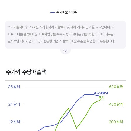
주가매출액배수
End of interactive chart.
주가매출액배수(PSR)는 시가총액이 매출액의 몇 배에 거래되는 지를 나타냅니다. 이
지표도 다른 밸류에이션 지표처럼 낮을수록 저평가 됐다는 것을 뜻합니다. 이 지표는
일시적인 적자기업이나 경기변동형 기업의 밸류에이션 수준을 확인할 때 유용합니다.
켄 피셔는 PSR이 1.5 이하면 싸고, 3~6배까지 올랐다면 매도 시점이라고 조언합니다.
주가와 주당매출액
Chart
Line chart with 2 lines.
36 달러
600 달러
View as data table, Chart
주당매출액
The chart has 1 X axis displaying categories.
주가
The chart has 2 Y axes displaying values, and values.
24 달러
400 달러
12 달러
200 달러