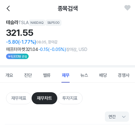
종목검색
테슬라
TSLA
NASDAQ
S&P500
321.
55
-5.80
(-1.77%)
08.05, 장마감
애프터마켓
321
.04
-0
.15
(
-0
.05%)
장마감, USD
6,933명 관심
개요
진단
밸류
재무
뉴스
배당
경쟁사
재무제표
재무차트
투자지표