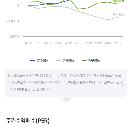
재무활동
The chart has 1 Y axis displaying values. Data ranges from -18
자금 운영에 유리합니다.
0
투자활동
운전자본 회전일수는 매출채권 회전일수 + 재고자산 회전일수 - 매입채무 회전일수로
-20000
계산합니다. 매출채권 회전일수는 제품 판매 후 거래처로부터 현금으로 회수하는데 걸리는
일수를 말하며 낮을수록 좋습니다. 재고자산 회전일수는 원재료를 매입해 생산, 판매할
-40000
때까지 걸리는 일수를 말하며 낮을수록 좋습니다. 매입채무 회전일수는 원재료 매입 후
16.12
17.12
18.12
19.12
20.12
21.12
22.12
23.12
24.12
25.12
거래처에 대금을 지급할때까지 걸리는 일수를 말하며 높을수록 기업에는 좋지만,
거래처에는 대금을 늦게 지급한다는 의미라 상생이란 측면에선 고려해야할 부분도
영업활동
투자활동
재무활동
있습니다.
End of interactive chart.
현금흐름표는 일종의 현금출납장입니다. 기업의 활동을 영업, 투자, 재무 활동으로 나누고
각 활동별로 현금의 유출입을 기록한 것입니다. 현금흐름표에선 현금이 들어오면 플러스(+),
나가면 마이너스(-)로 표시합니다.
영업활동 현금흐름은 순이익을 기본으로 영업활동에서 생긴 현금유출입을 말합니다. 우량
기업의 영업활동 현금흐름은 플러스(+)를 꾸준히 유지합니다.
주가수익배수(PER)
투자활동 현금흐름은 기업의 기계 및 공장증설이나 금융자산 거래에서 발생하는
Chart