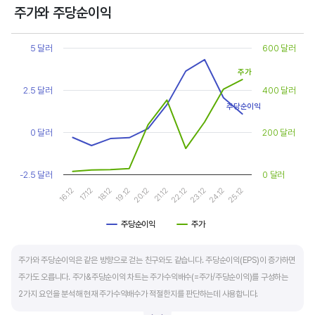
상대적으로 싸게 거래된다고 판단합니다.
주가와 주당순이익
Chart
또한, 기업의 10년 정도의 장기적인 주가수익배수 추이를 함께 보는 것이 좋습니다.
Line chart with 2 lines.
5 달러
600 달러
순이익이 성장할때와 감소할때 주가수익배수는 다르게 평가받습니다. 순이익 성장률이
View as data table, Chart
주가
The chart has 1 X axis displaying categories.
높으면 주가수익배수도 높게 평가 받습니다. 이는 순이익 성장률이 높으면 주가도 크게
The chart has 2 Y axes displaying values, and values.
2.5 달러
400 달러
상승한다는 뜻입니다.
주당순이익
10년 간 장기적인 주가수익배수의 움직임과 최고, 최저점을 확인한 후, 현재 시점
0 달러
200 달러
주가수익배수와 비교해 주가가 싼지 비싼지를 평가하는게 좋습니다. 일반적으로 장기적인
주가수익배수의 평균 정도에 있으면 매수를 검토하고, 역사적인 최고점 수준에 있다면
-2.5 달러
0 달러
이익이 더 성장할 수 있을지 더 꼼꼼히 살피고 유의해야 합니다.
19.12
24.12
20.12
25.12
16.12
21.12
17.12
22.12
18.12
23.12
주당순이익
주가
End of interactive chart.
주가와 주당순이익은 같은 방향으로 걷는 친구와도 같습니다. 주당순이익(EPS)이 증가하면
주가도 오릅니다. 주가&주당순이익 차트는 주가수익배수(=주가/주당순이익)를 구성하는
2가지 요인을 분석해 현재 주가수익배수가 적절한지를 판단하는데 사용합니다.