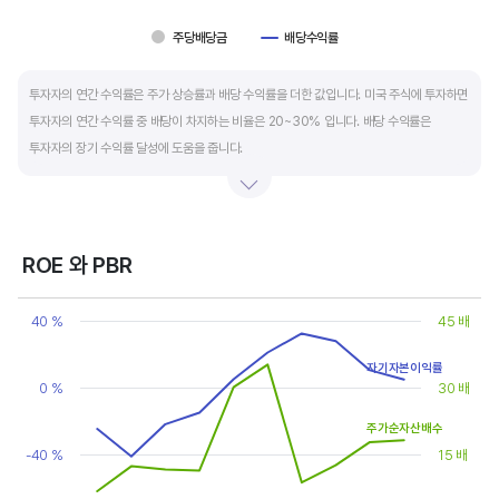
주당배당금
배당수익률
End of interactive chart.
투자자의 연간 수익률은 주가 상승률과 배당 수익률을 더한 값입니다. 미국 주식에 투자하면
투자자의 연간 수익률 중 배당이 차지하는 비율은 20~30% 입니다. 배당 수익률은
투자자의 장기 수익률 달성에 도움을 줍니다.
배당은 기업의 순이익 중 일부를 주주에게 현금 또는 주식으로 나눠주는 것입니다. 우량
기업은 배당금을 매년 꾸준히 늘려 지급합니다. 시가배당률은 주식 매수가 대비
주당배당금의 비율입니다. 예를 들어 A 주식을 주당 100 달러에 매수하고 주당배당금으로
ROE 와 PBR
5 달러를 받았다면, 시가배당률은 5%(=5달러/100달러*100%)가 됩니다. 시가배당률이
Chart
정기 예금금리의 1.5 배 이상이면 매력적인 배당주로 볼 수 있습니다. 정기 예금금리가 1%
Line chart with 2 lines.
40 %
45 배
라고 하면, 시가배당률은 1.5% 이상이면 배당 매력이 있는 기업이고 배당수익률은
View as data table, Chart
The chart has 1 X axis displaying categories.
높을수록 좋습니다.
자기자본이익률
The chart has 2 Y axes displaying values, and values.
0 %
30 배
주가순자산배수
-40 %
15 배