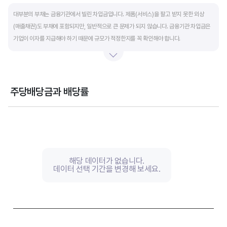
End of interactive chart.
대부분의 부채는 금융기관에서 빌린 차입금입니다. 제품(서비스)을 팔고 받지 못한 외상
(매출채권)도 부채에 포함되지만, 일반적으로 큰 문제가 되지 않습니다. 금융기관 차입금은
기업이 이자를 지급해야 하기 때문에 규모가 적정한지를 꼭 확인해야 합니다.
부채비율과 유동비율은 기업의 단기적인 재무 안전성을 나타냅니다. 부채비율은 낮을수록,
유동비율은 높을수록 재무 안전성이 높은 기업입니다. 이 비율도 동종 산업내 경쟁사와
비교해서 보는 것이 좋습니다. 그외 이자보상배율과 현금흐름표를 함께 체크하면, 부도
주당배당금과 배당률
위험이 있는 기업을 쉽게 걸러낼 수 있습니다.
Chart
Combination chart with 2 data series.
View as data table, Chart
The chart has 1 X axis displaying categories.
The chart has 2 Y axes displaying values, and values.
해당 데이터가 없습니다.
데이터 선택 기간을 변경해 보세요.