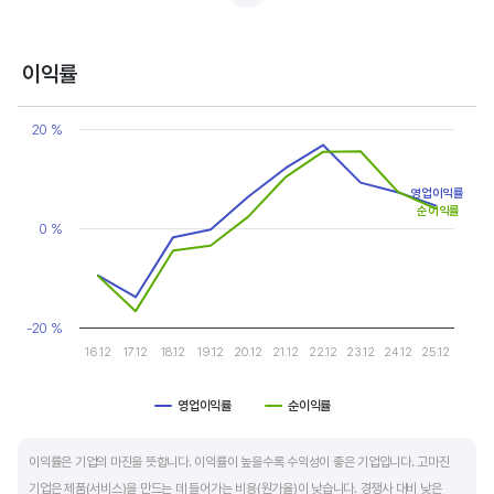
반면, 경기에 민감한 철강, 화학, 조선, 자동차 산업은 경기 변동에 따라 이익의 변동 폭이
매우 클뿐 아니라 수년간 매출액 감소가 이어지기도 합니다. 심할 경우 경기 변동에 따라
이익률
순이익이 흑자와 적자를 반복하는 경우도 있습니다.
Chart
Line chart with 2 lines.
20 %
매출액, 영업이익, 순이익 모두 우상향 하는 기업은 주가도 꾸준히 상승합니다. 주가 상승의
View as data table, Chart
The chart has 1 X axis displaying categories.
출발점이 꾸준한 매출액 증가에서 시작한다는 점을 기억해야 합니다.
The chart has 1 Y axis displaying values. Data ranges from -16.7
영업이익률
순이익률
0 %
-20 %
16.12
17.12
18.12
19.12
20.12
21.12
22.12
23.12
24.12
25.12
영업이익률
순이익률
End of interactive chart.
이익률은 기업의 마진을 뜻합니다. 이익률이 높을수록 수익성이 좋은 기업입니다. 고마진
기업은 제품(서비스)을 만드는 데 들어가는 비용(원가율)이 낮습니다. 경쟁사 대비 낮은