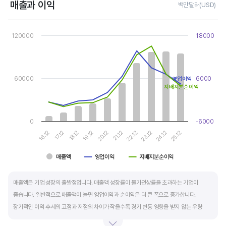
매출과 이익
백만달러(USD)
Chart
Combination chart with 3 data series.
120000
18000
View as data table, Chart
The chart has 1 X axis displaying categories.
The chart has 2 Y axes displaying values, and values.
60000
6000
영업이익
지배지분순이익
0
-6000
16.12
21.12
19.12
24.12
17.12
22.12
20.12
25.12
18.12
23.12
매출액
영업이익
지배지분순이익
End of interactive chart.
매출액은 기업 성장의 출발점입니다. 매출액 성장률이 물가인상률을 초과하는 기업이
좋습니다. 일반적으로 매출액이 늘면 영업이익과 순이익은 더 큰 폭으로 증가합니다.
장기적인 이익 추세의 고점과 저점의 차이가 작을수록 경기 변동 영향을 받지 않는 우량
기업입니다.