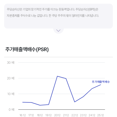
End of interactive chart.
주당순자산은 기업의 장기적인 주가를 이끄는 원동력입니다. 주당순자산(BPS)은
자본총계를 주식수로 나눈 값입니다. 한 주당 주주의 몫이 얼마인지를 나타냅니다.
자본총계는 기본적으로 주주의 몫입니다. 자본총계는 주주가 증자에 참여해 돈을 내는
자본금과 자본잉여금, 순이익을 매년 쌓아 적립한 이익잉여금, 금융상품이나 환율변동
등으로 번 기타포괄이익 등으로 구성됩니다. 기본적으로 사업을 잘해 순이익을 많이 낼수록
자본총계가 빠른 속도로 증가합니다. 이에따라 주가도 오르게 됩니다.
주가매출액배수(PSR)
Chart
그러나, 미국 기업은 한국 기업에 비해 많은 배당금 지급과 자사주 매입 및 소각을 통해
Line chart with 10 data points.
30 배
자본을 크게 늘리지 않는 경우가 많습니다. 이에따라 부채비율(=부채/자본*100%)이나
View as data table, Chart
The chart has 1 X axis displaying categories.
자기자본이익률(순이익/자본총계*100%)처럼 분모에 자본총계를 넣어 계산하는
The chart has 1 Y axis displaying values. Data ranges from 2.663
20 배
투자지표는 한국 기업에 비해 상대적으로 높게 나옵니다. 이런 부분을 감안해 미국 기업의
주가매출액배수
부채비율, 차입금 비중, 주가순자산배수 등을 판단하는 것이 좋습니다.
10 배
0 배
16.12
17.12
18.12
19.12
20.12
21.12
22.12
23.12
24.12
25.12