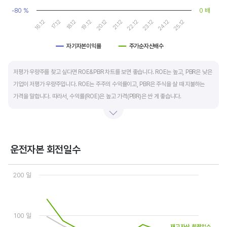
-80 %
0 배
16.12
21.12
19.12
24.12
17.12
22.12
20.12
25.12
18.12
23.12
자기자본이익률
주가순자산배수
End of interactive chart.
저평가 우량주를 찾고 싶다면 ROE&PBR 차트를 보면 좋습니다. ROE는 높고, PBR은 낮은
기업이 저평가 우량주입니다. ROE는 주주의 수익률이고, PBR은 주식을 살 때 지불하는
가격을 말합니다. 따라서, 수익률(ROE)은 높고 가격(PBR)은 싼 게 좋습니다.
일반적으로는 ROE가 높으면 PBR도 높습니다. 그러나, 개별 기업의 이익과 관계없이 시장
급락이나 외부 충격 등으로 가격(PBR)이 하락하면 좋은 매수 기회가 됩니다.
운전자본 회전일수
ROE는 자기자본이익률이라고 하며 (순이익/자본총계)*100% 로 계산합니다. PBR은
Chart
주가순자산배수라고 하며 (시가총액/자본총계)로 계산합니다. 동종 산업 내 경쟁사와
Line chart with 3 lines.
200 일
ROE&PBR을 비교해서 보면 더 유용합니다.
View as data table, Chart
The chart has 1 X axis displaying categories.
The chart has 2 Y axes displaying values, and values.
100 일
재고자산 회전일수