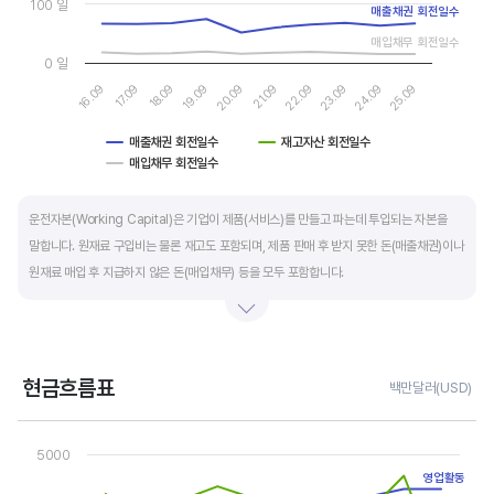
100 일
매출채권 회전일수
매입채무 회전일수
0 일
16.09
17.09
18.09
19.09
20.09
21.09
22.09
23.09
24.09
25.09
매출채권 회전일수
재고자산 회전일수
매입채무 회전일수
End of interactive chart.
운전자본(Working Capital)은 기업이 제품(서비스)를 만들고 파는데 투입되는 자본을
말합니다. 원재료 구입비는 물론 재고도 포함되며, 제품 판매 후 받지 못한 돈(매출채권)이나
원재료 매입 후 지급하지 않은 돈(매입채무) 등을 모두 포함합니다.
제조업의 운전자본 규모는 기업의 매출액 규모와 연동됩니다. 매출액이 많으면 제품생산을
위해 투입할 원재료 비용이나 매출채권도 더 많이 필요하기 때문에 운전자본 규모도
높습니다. 따라서 운전자본 규모 보다는 현금이 잘 돌고 있는지를 확인할 수 있는 운전자본
현금흐름표
백만달러(USD)
회전일수를 확인하는 것이 좋습니다.
Chart
Line chart with 3 lines.
5000
운전자본 회전일수는 낮을 수록 좋습니다. 운전자본 회전일수가 낮으면 회사의 현금 회전이
View as data table, Chart
영업활동
The chart has 1 X axis displaying categories.
빠릅니다. 현금 → 원재료 → 제품 → 매출채권 → 현금으로 회수되는 기간이 짧아 회사의