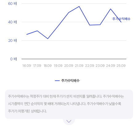
현금유출입을 말합니다. 일반적으로 성장을 위한 투자 집행으로 현금이 유출되기 때문에
Line chart with 10 data points.
60 배
마이너스(-)로 나타납니다.
View as data table, Chart
The chart has 1 X axis displaying categories.
주가수익배수
The chart has 1 Y axis displaying values. Data ranges from 21.7
40 배
재무활동 현금흐름은 증자, 차입, 배당을 통해 발생하는 현금유출입을 뜻합니다.
영업활동으로 충분한 현금을 벌고 있는 기업은 금융기관의 차입금을 갚고, 배당을 지급하는
등 현금이 유출되기 때문에 마이너스(-)를 기록합니다.
20 배
특별한 활동이 있는 일시적인 기간을 제외하고 현금흐름표의 장기적인 구성은 영업활동
0 배
현금흐름 플러스(+), 투자활동 현금흐름 마이너스(-), 재무활동 현금흐름이 마이너스(-)가
16.09
17.09
18.09
19.09
20.09
21.09
22.09
23.09
24.09
25.09
가장 좋습니다.
주가수익배수
End of interactive chart.
주가수익배수는 적정주가 대비 현재 주가가 싼지 비싼지를 알려줍니다. 주가수익배수는
시가총액이 연간 순이익의 몇 배에 거래되는지 나타냅니다. 주가수익배수가 낮을수록
주가가 저평가된 상태입니다.
주가수익배수는 상대가치평가 지표로 동종 산업내 경쟁사나 비슷한 수준의 매출과
이익규모의 기업과 비교하는 것이 좋습니다. 경쟁사 대비 주가수익배수가 낮으면,