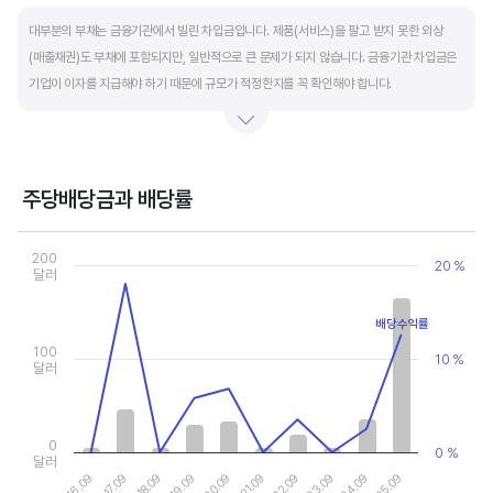
End of interactive chart.
대부분의 부채는 금융기관에서 빌린 차입금입니다. 제품(서비스)을 팔고 받지 못한 외상
(매출채권)도 부채에 포함되지만, 일반적으로 큰 문제가 되지 않습니다. 금융기관 차입금은
기업이 이자를 지급해야 하기 때문에 규모가 적정한지를 꼭 확인해야 합니다.
부채비율과 유동비율은 기업의 단기적인 재무 안전성을 나타냅니다. 부채비율은 낮을수록,
유동비율은 높을수록 재무 안전성이 높은 기업입니다. 이 비율도 동종 산업내 경쟁사와
비교해서 보는 것이 좋습니다. 그외 이자보상배율과 현금흐름표를 함께 체크하면, 부도
주당배당금과 배당률
위험이 있는 기업을 쉽게 걸러낼 수 있습니다.
Chart
Combination chart with 2 data series.
200
20 %
View as data table, Chart
달러
The chart has 1 X axis displaying categories.
The chart has 2 Y axes displaying values, and values.
배당수익률
100
10 %
달러
0
0 %
달러
19.09
24.09
20.09
25.09
16.09
21.09
17.09
22.09
18.09
23.09