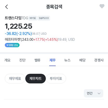
종목검색
트랜스다임
TDG
NYSE
S&P500
1,225.
25
-36.82
(-2.92%)
08.07, USD
애프터마켓
1,243
.00
+17
.75
(
+1
.45%)
19:49, USD
98명 관심
개요
진단
밸류
재무
뉴스
배당
경쟁사
재무제표
재무차트
투자지표