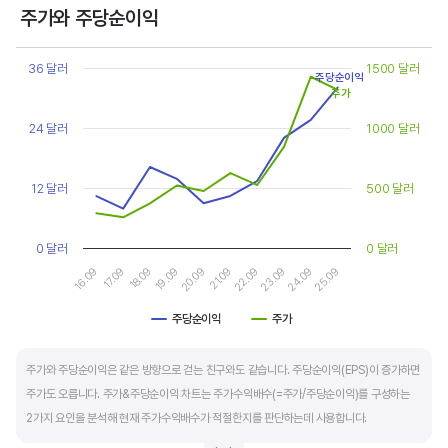
상대적으로 싸게 거래된다고 판단합니다.
주가와 주당순이익
Chart
또한, 기업의 10년 정도의 장기적인 주가수익배수 추이를 함께 보는 것이 좋습니다.
Line chart with 2 lines.
36 달러
1500 달러
주당순이익
순이익이 성장할때와 감소할때 주가수익배수는 다르게 평가받습니다. 순이익 성장률이
View as data table, Chart
주가
The chart has 1 X axis displaying categories.
높으면 주가수익배수도 높게 평가 받습니다. 이는 순이익 성장률이 높으면 주가도 크게
The chart has 2 Y axes displaying values, and values.
24 달러
1000 달러
상승한다는 뜻입니다.
10년 간 장기적인 주가수익배수의 움직임과 최고, 최저점을 확인한 후, 현재 시점
12 달러
500 달러
주가수익배수와 비교해 주가가 싼지 비싼지를 평가하는게 좋습니다. 일반적으로 장기적인
주가수익배수의 평균 정도에 있으면 매수를 검토하고, 역사적인 최고점 수준에 있다면
0 달러
0 달러
이익이 더 성장할 수 있을지 더 꼼꼼히 살피고 유의해야 합니다.
19.09
24.09
20.09
25.09
16.09
21.09
17.09
22.09
18.09
23.09
주당순이익
주가
End of interactive chart.
주가와 주당순이익은 같은 방향으로 걷는 친구와도 같습니다. 주당순이익(EPS)이 증가하면
주가도 오릅니다. 주가&주당순이익 차트는 주가수익배수(=주가/주당순이익)를 구성하는
2가지 요인을 분석해 현재 주가수익배수가 적절한지를 판단하는데 사용합니다.