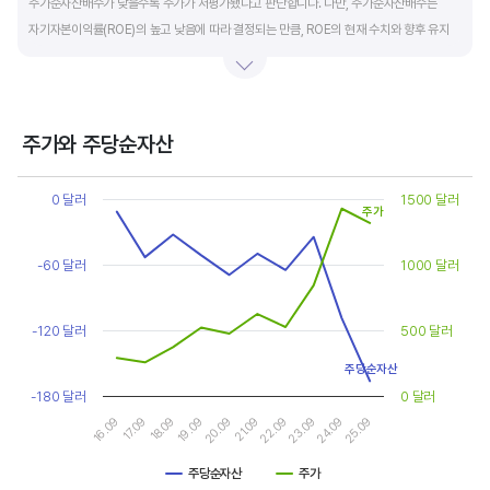
주가순자산배수가 낮을수록 주가가 저평가됐다고 판단합니다. 다만, 주가순자산배수는
자기자본이익률(ROE)의 높고 낮음에 따라 결정되는 만큼, ROE의 현재 수치와 향후 유지
가능성에 대한 분석이 필요합니다.
일반적으로 ROE가 높으면 PBR도 높습니다. ROE가 높지만 다른 기업에 비해 PBR이 낮게
거래되면 주가가 저평가된 것으로 판단합니다. ROE&PBR 차트를 함께 보고 분석하는 것을
주가와 주당순자산
추천합니다.
Chart
Line chart with 2 lines.
0 달러
1500 달러
주가
기업의 10년 정도의 장기적인 주가순자산배수 추이를 확인하는 것이 좋습니다.
View as data table, Chart
The chart has 1 X axis displaying categories.
주가순자산배수는 자기자본이익률이 높을때와 낮을때에 따라 다르게 평가받습니다. 현재
The chart has 2 Y axes displaying values, and values.
-60 달러
1000 달러
ROE와 비슷한 ROE를 기록한 과거년도를 찾고, 그 당시 시장에서 평가 받은
주가순자산배수(PBR)를 확인해 현재 주가의 저평가 여부를 판단하는 것이 좋습니다.
-120 달러
500 달러
주당순자산
-180 달러
0 달러
17.09
22.09
16.09
21.09
20.09
25.09
19.09
24.09
18.09
23.09
주당순자산
주가