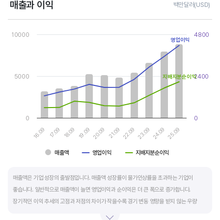
매출과 이익
백만달러(USD)
Chart
Combination chart with 3 data series.
10000
4800
View as data table, Chart
영업이익
The chart has 1 X axis displaying categories.
The chart has 2 Y axes displaying values, and values.
5000
2400
지배지분순이익
0
0
16.09
17.09
18.09
19.09
20.09
21.09
22.09
23.09
24.09
25.09
매출액
영업이익
지배지분순이익
End of interactive chart.
매출액은 기업 성장의 출발점입니다. 매출액 성장률이 물가인상률을 초과하는 기업이
좋습니다. 일반적으로 매출액이 늘면 영업이익과 순이익은 더 큰 폭으로 증가합니다.
장기적인 이익 추세의 고점과 저점의 차이가 작을수록 경기 변동 영향을 받지 않는 우량
기업입니다.