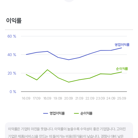
반면, 경기에 민감한 철강, 화학, 조선, 자동차 산업은 경기 변동에 따라 이익의 변동 폭이
매우 클뿐 아니라 수년간 매출액 감소가 이어지기도 합니다. 심할 경우 경기 변동에 따라
이익률
순이익이 흑자와 적자를 반복하는 경우도 있습니다.
Chart
Line chart with 2 lines.
60 %
매출액, 영업이익, 순이익 모두 우상향 하는 기업은 주가도 꾸준히 상승합니다. 주가 상승의
View as data table, Chart
영업이익률
The chart has 1 X axis displaying categories.
출발점이 꾸준한 매출액 증가에서 시작한다는 점을 기억해야 합니다.
The chart has 1 Y axis displaying values. Data ranges from 10.1 
40 %
순이익률
20 %
0 %
16.09
17.09
18.09
19.09
20.09
21.09
22.09
23.09
24.09
25.09
영업이익률
순이익률
End of interactive chart.
이익률은 기업의 마진을 뜻합니다. 이익률이 높을수록 수익성이 좋은 기업입니다. 고마진
기업은 제품(서비스)을 만드는 데 들어가는 비용(원가율)이 낮습니다. 경쟁사 대비 낮은