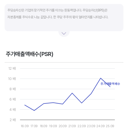
End of interactive chart.
주당순자산은 기업의 장기적인 주가를 이끄는 원동력입니다. 주당순자산(BPS)은
자본총계를 주식수로 나눈 값입니다. 한 주당 주주의 몫이 얼마인지를 나타냅니다.
자본총계는 기본적으로 주주의 몫입니다. 자본총계는 주주가 증자에 참여해 돈을 내는
자본금과 자본잉여금, 순이익을 매년 쌓아 적립한 이익잉여금, 금융상품이나 환율변동
등으로 번 기타포괄이익 등으로 구성됩니다. 기본적으로 사업을 잘해 순이익을 많이 낼수록
자본총계가 빠른 속도로 증가합니다. 이에따라 주가도 오르게 됩니다.
주가매출액배수(PSR)
Chart
그러나, 미국 기업은 한국 기업에 비해 많은 배당금 지급과 자사주 매입 및 소각을 통해
Line chart with 10 data points.
12 배
자본을 크게 늘리지 않는 경우가 많습니다. 이에따라 부채비율(=부채/자본*100%)이나
View as data table, Chart
The chart has 1 X axis displaying categories.
10 배
자기자본이익률(순이익/자본총계*100%)처럼 분모에 자본총계를 넣어 계산하는
The chart has 1 Y axis displaying values. Data ranges from 3.78
주가매출액배수
투자지표는 한국 기업에 비해 상대적으로 높게 나옵니다. 이런 부분을 감안해 미국 기업의
8 배
부채비율, 차입금 비중, 주가순자산배수 등을 판단하는 것이 좋습니다.
6 배
4 배
2 배
16.09
17.09
18.09
19.09
20.09
21.09
22.09
23.09
24.09
25.09