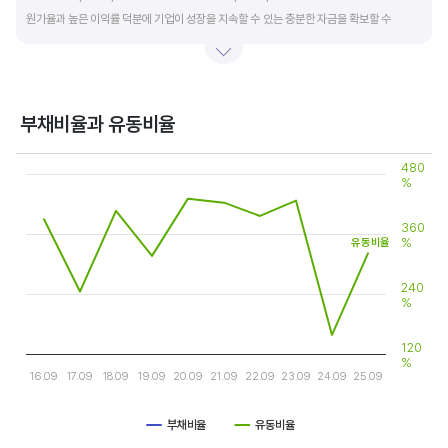
원가율과 높은 이익률 덕분에 기업이 성장을 지속할 수 있는 충분한 자금을 확보할 수
있습니다.
기업의 이익률을 볼 때는 동종 산업내 경쟁사와 비교, 분석하는 게 좋습니다. 경쟁사 대비
높은 이익률을 올리고 있다면, 그 기업은 타사 대비 제품(서비스)의 경쟁력이 높은 것으로
부채비율과 유동비율
판단할 수 있습니다.
Chart
480
Line chart with 2 lines.
%
View as data table, Chart
The chart has 1 X axis displaying categories.
The chart has 2 Y axes displaying values, and values.
360
%
유동비율
240
%
120
%
16.09
17.09
18.09
19.09
20.09
21.09
22.09
23.09
24.09
25.09
부채비율
유동비율