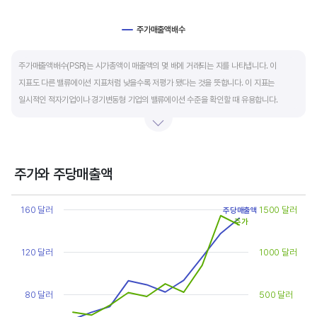
주가매출액배수
End of interactive chart.
주가매출액배수(PSR)는 시가총액이 매출액의 몇 배에 거래되는 지를 나타냅니다. 이
지표도 다른 밸류에이션 지표처럼 낮을수록 저평가 됐다는 것을 뜻합니다. 이 지표는
일시적인 적자기업이나 경기변동형 기업의 밸류에이션 수준을 확인할 때 유용합니다.
켄 피셔는 PSR이 1.5 이하면 싸고, 3~6배까지 올랐다면 매도 시점이라고 조언합니다.
주가와 주당매출액
Chart
Line chart with 2 lines.
160 달러
1500 달러
주당매출액
View as data table, Chart
주가
The chart has 1 X axis displaying categories.
The chart has 2 Y axes displaying values, and values.
120 달러
1000 달러
80 달러
500 달러