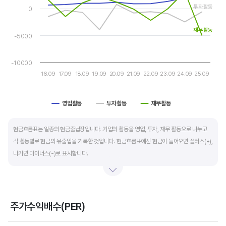
The chart has 1 Y axis displaying values. Data ranges from -49
투자활동
자금 운영에 유리합니다.
0
재무활동
운전자본 회전일수는 매출채권 회전일수 + 재고자산 회전일수 - 매입채무 회전일수로
-5000
계산합니다. 매출채권 회전일수는 제품 판매 후 거래처로부터 현금으로 회수하는데 걸리는
일수를 말하며 낮을수록 좋습니다. 재고자산 회전일수는 원재료를 매입해 생산, 판매할
-10000
때까지 걸리는 일수를 말하며 낮을수록 좋습니다. 매입채무 회전일수는 원재료 매입 후
16.09
17.09
18.09
19.09
20.09
21.09
22.09
23.09
24.09
25.09
거래처에 대금을 지급할때까지 걸리는 일수를 말하며 높을수록 기업에는 좋지만,
거래처에는 대금을 늦게 지급한다는 의미라 상생이란 측면에선 고려해야할 부분도
영업활동
투자활동
재무활동
있습니다.
End of interactive chart.
현금흐름표는 일종의 현금출납장입니다. 기업의 활동을 영업, 투자, 재무 활동으로 나누고
각 활동별로 현금의 유출입을 기록한 것입니다. 현금흐름표에선 현금이 들어오면 플러스(+),
나가면 마이너스(-)로 표시합니다.
영업활동 현금흐름은 순이익을 기본으로 영업활동에서 생긴 현금유출입을 말합니다. 우량
기업의 영업활동 현금흐름은 플러스(+)를 꾸준히 유지합니다.
주가수익배수(PER)
투자활동 현금흐름은 기업의 기계 및 공장증설이나 금융자산 거래에서 발생하는
Chart