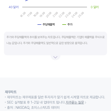
40 달러
0 달러
16.09
21.09
19.09
24.09
17.09
22.09
20.09
25.09
18.09
23.09
주당매출액
주가
End of interactive chart.
주가와 주당매출액의 추이를 보여주는 차트입니다. 주당매출액은 기업의 매출액을 주식수로
나눈 값입니다. 주가와 주당매출액도 일반적으로 같은 방향으로 움직입니다.
적자 등으로 인해 순이익이 마이너스(-)인 기업의 주가수익배수(PER)나 주가현금흐름배수
(PCR)로 밸류에이션을 측정하기에는 한계가 있을때 PSR 지표를 활용합니다.
경기변동형 기업이나 턴 어라운드 기업의 밸류에이션을 가늠할때도 유용합니다.
재무차트
재무차트는 재무제표를 일반 투자자가 알기 쉽게 시계열 차트로 제공합니다.
SEC 실적발표 후 1~2일 내 업데이트 됩니다.
자주묻는 질문
출처 : NASDAQ, 초이스스탁US 데이터