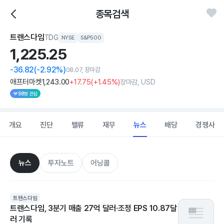
종목검색
트랜스다임
TDG
NYSE
S&P500
1,225.
25
-36.82
(-2.92%)
08.07, 장마감
애프터마켓
1,243
.00
+17
.75
(
+1
.45%)
장마감, USD
98명 관심
개요
진단
밸류
재무
뉴스
배당
경쟁사
뉴스
투자노트
어닝콜
트랜스다임
트랜스다임, 3분기 매출 27억 달러·조정 EPS 10.87달
러 기록