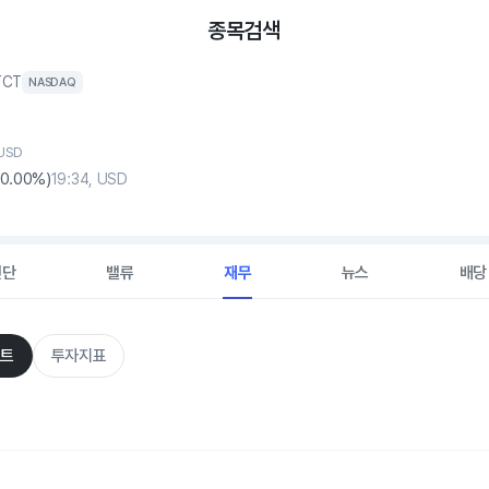
종목검색
TCT
NASDAQ
 USD
0
.00%)
19:34, USD
진단
밸류
재무
뉴스
배당
트
투자지표