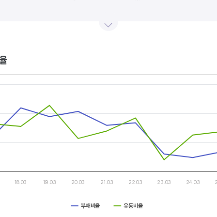
산업내 경쟁사와 비교, 분석하는 게 좋습니다. 경쟁사 대비 높은 이익률을 올리고 있다면, 그 기업은 타사
.
율
s.
, Chart
s displaying categories.
s displaying values, and values.
18.03
19.03
20.03
21.03
22.03
23.03
24.03
부채비율
유동비율