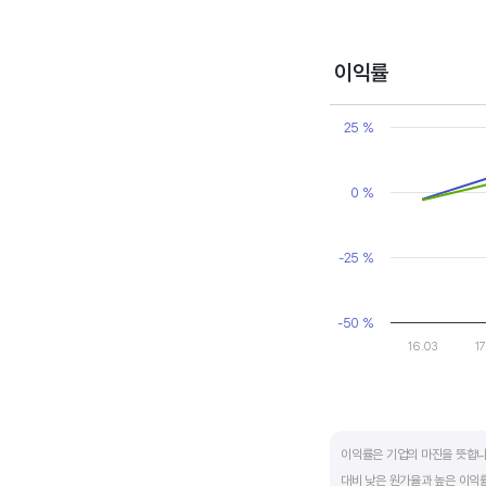
변동에 따라 순이익이 흑자와 
매출액, 영업이익, 순이익 모
이익률
Chart
Line chart with 2 line
25 %
View as data table
The chart has 1 X axi
The chart has 1 Y axi
0 %
-25 %
-50 %
16.03
17
End of interactive ch
이익률은 기업의 마진을 뜻합니
대비 낮은 원가율과 높은 이익률