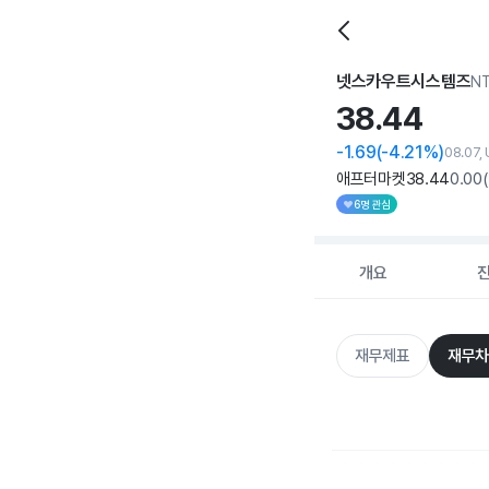
넷스카우트시스템즈
N
38.
44
-1.69
(-4.21%)
08.07,
애프터마켓
38
.44
0
.00
(
6명 관심
개요
재무제표
재무차