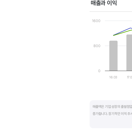
매출과 이익
Chart
Combination chart wi
1600
View as data table
The chart has 1 X axi
The chart has 2 Y axe
800
0
16.03
17.
End of interactive ch
매출액은 기업 성장의 출발점입
증가합니다. 장기적인 이익 추
반면, 경기에 민감한 철강, 화