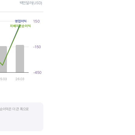
백만달러(USD)
150
영업이익
지배지분순이익
-150
-450
5.03
26.03
순이익은 더 큰 폭으로
지기도 합니다. 심할 경우 경기