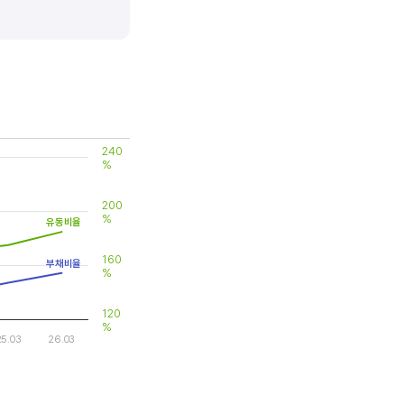
 대비 제품(서비스)의 경쟁력이
240
%
200
%
유동비율
160
부채비율
%
120
%
25.03
26.03