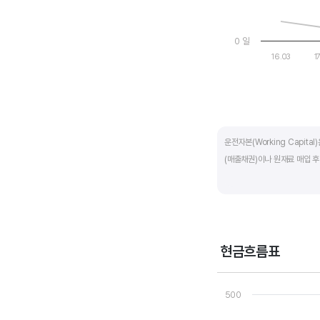
0 일
16.03
1
End of interactive ch
운전자본(Working Capit
(매출채권)이나 원재료 매입 후
제조업의 운전자본 규모는 기업
운전자본 규모도 높습니다. 따
운전자본 회전일수는 낮을 수록
현금흐름표
기간이 짧아 회사의 자금 운영
Chart
Line chart with 3 line
500
운전자본 회전일수는 매출채권 
View as data table
The chart has 1 X axi
회수하는데 걸리는 일수를 말하