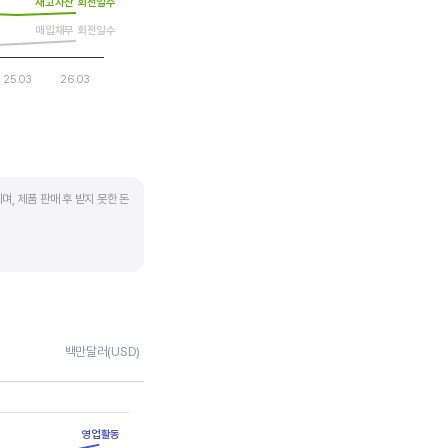
재고자산 회전일수
매입채무 회전일수
25.03
26.03
며, 제품 판매 후 받지 못한 돈
 많이 필요하기 때문에
좋습니다.
채권 → 현금으로 회수되는
백만달러(USD)
 거래처로부터 현금으로
영업활동
며 낮을수록 좋습니다. 매입채무