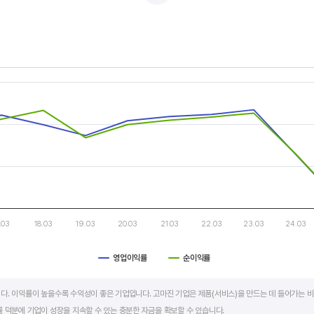
적자를 반복하는 경우도 있습니다.
두 우상향 하는 기업은 주가도 꾸준히 상승합니다. 주가 상승의 출발점이 꾸준한 매출액 증가에서 시작한다
s.
, Chart
s displaying categories.
s displaying values. Data ranges from -44.68 to 12.78.
.03
18.03
19.03
20.03
21.03
22.03
23.03
24.03
영업이익률
순이익률
art.
다. 이익률이 높을수록 수익성이 좋은 기업입니다. 고마진 기업은 제품(서비스)을 만드는 데 들어가는 비
 덕분에 기업이 성장을 지속할 수 있는 충분한 자금을 확보할 수 있습니다.