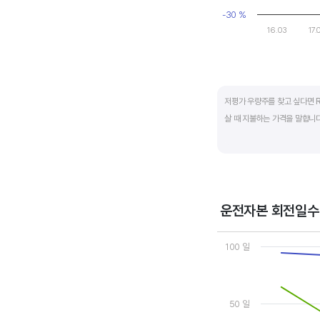
-30 %
16.03
17.
End of interactive ch
저평가 우량주를 찾고 싶다면 R
살 때 지불하는 가격을 말합니다.
일반적으로는 ROE가 높으면 P
됩니다.
ROE는 자기자본이익률이라고 하
운전자본 회전일수
경쟁사와 ROE&PBR을 비교해
Chart
Line chart with 3 line
100 일
View as data table
The chart has 1 X axi
The chart has 2 Y axe
50 일