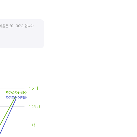
비율은 20~30% 입니다.
. 시가배당률은 주식 매수가
(=5달러/100달러*100%)가
은 1.5% 이상이면 배당
1.5 배
주가순자산배수
자기자본이익률
1.25 배
1 배