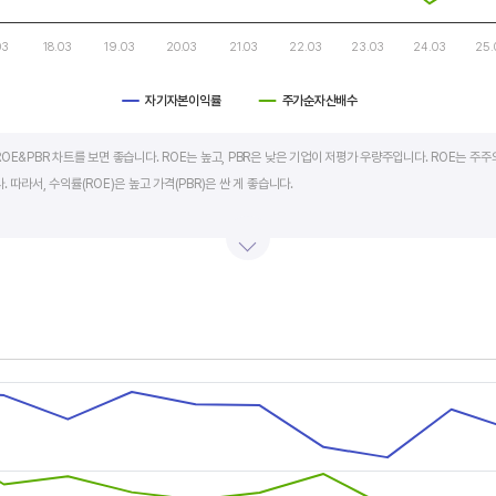
03
18.03
19.03
20.03
21.03
22.03
23.03
24.03
25.
자기자본이익률
주가순자산배수
art.
OE&PBR 차트를 보면 좋습니다. ROE는 높고, PBR은 낮은 기업이 저평가 우량주입니다. ROE는 주주
 따라서, 수익률(ROE)은 높고 가격(PBR)은 싼 게 좋습니다.
BR도 높습니다. 그러나, 개별 기업의 이익과 관계없이 시장 급락이나 외부 충격 등으로 가격(PBR)이 
며 (순이익/자본총계)*100% 로 계산합니다. PBR은 주가순자산배수라고 하며 (시가총액/자본총계)로
서 보면 더 유용합니다.
s.
, Chart
s displaying categories.
s displaying values, and values.