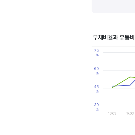
기업의 이익률을 볼 때는 동종 
높은 것으로 판단할 수 있습니다
부채비율과 유동비
Chart
75
Line chart with 2 line
%
View as data table
The chart has 1 X axi
The chart has 2 Y axe
60
%
45
%
30
%
16.03
17.03