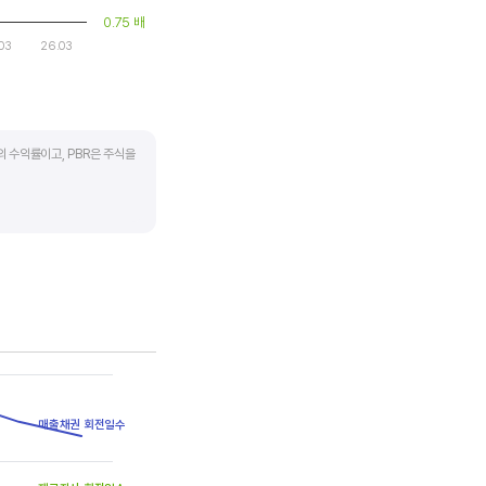
0.75 배
03
26.03
의 수익률이고, PBR은 주식을
하락하면 좋은 매수 기회가
 계산합니다. 동종 산업 내
매출채권 회전일수