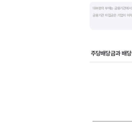
End of interactive ch
대부분의 부채는 금융기관에서 
금융기관 차입금은 기업이 이자
부채비율과 유동비율은 기업의 
산업내 경쟁사와 비교해서 보는
주당배당금과 배당
Chart
Combination chart wi
View as data table
The chart has 1 X axi
The chart has 2 Y axe