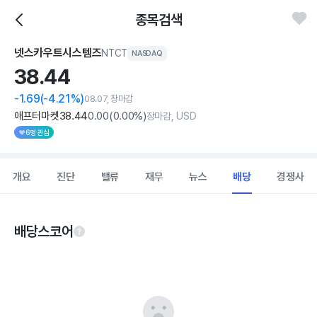
종목검색
넷스카우트시스템즈
NTCT
NASDAQ
38.
44
-1.69
(-4.21%)
08.07, 장마감
애프터마켓
38
.44
0
.00
(
0
.00%)
장마감, USD
6명 관심
개요
진단
밸류
재무
뉴스
배당
경쟁사
배당스코어