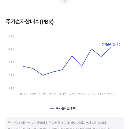
일반적으로 아래 4가지 유형으로 분석할 수 있습니다.
- 강력매수 검토 : 주당순이익 증가, 주가 하락 또는 횡보
- 매수 검토 : 주당순이익 증가, 주가 상승
주가순자산배수(PBR)
- 매도 검토 : 주당순이익 감소, 주가 횡보 또는 하락
Chart
- 강력매도 검토 : 주당순이익 감소, 주가 상승
Line chart with 10 data points.
5 배
View as data table, Chart
주가순자산배수
The chart has 1 X axis displaying categories.
주당순이익이 증가해도 시장 전체적인 악재로 주가가 급락하면 좋은 매수 기회가 됩니다.
4 배
The chart has 1 Y axis displaying values. Data ranges from 1.964
주가수익배수(PER) 차트와 함께 분석하면 더 유용합니다.
3 배
2 배
1 배
16.12
17.12
18.12
19.12
20.12
21.12
22.12
23.12
24.12
25.12
주가순자산배수
End of interactive chart.
주가순자산배수는 시가총액이 최근 자본총계의 몇 배에 거래되는지 나타냅니다.