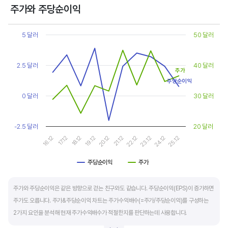
상대적으로 싸게 거래된다고 판단합니다.
주가와 주당순이익
Chart
또한, 기업의 10년 정도의 장기적인 주가수익배수 추이를 함께 보는 것이 좋습니다.
Line chart with 2 lines.
5 달러
50 달러
순이익이 성장할때와 감소할때 주가수익배수는 다르게 평가받습니다. 순이익 성장률이
View as data table, Chart
The chart has 1 X axis displaying categories.
높으면 주가수익배수도 높게 평가 받습니다. 이는 순이익 성장률이 높으면 주가도 크게
The chart has 2 Y axes displaying values, and values.
2.5 달러
40 달러
상승한다는 뜻입니다.
주가
주당순이익
10년 간 장기적인 주가수익배수의 움직임과 최고, 최저점을 확인한 후, 현재 시점
0 달러
30 달러
주가수익배수와 비교해 주가가 싼지 비싼지를 평가하는게 좋습니다. 일반적으로 장기적인
주가수익배수의 평균 정도에 있으면 매수를 검토하고, 역사적인 최고점 수준에 있다면
-2.5 달러
20 달러
이익이 더 성장할 수 있을지 더 꼼꼼히 살피고 유의해야 합니다.
16.12
17.12
18.12
19.12
20.12
21.12
22.12
23.12
24.12
25.12
주당순이익
주가
End of interactive chart.
주가와 주당순이익은 같은 방향으로 걷는 친구와도 같습니다. 주당순이익(EPS)이 증가하면
주가도 오릅니다. 주가&주당순이익 차트는 주가수익배수(=주가/주당순이익)를 구성하는
2가지 요인을 분석해 현재 주가수익배수가 적절한지를 판단하는데 사용합니다.