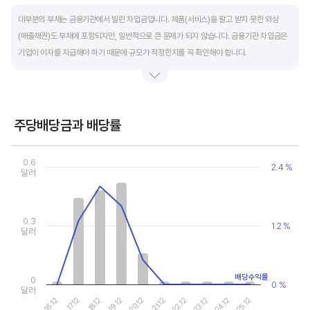
End of interactive chart.
대부분의 부채는 금융기관에서 빌린 차입금입니다. 제품(서비스)을 팔고 받지 못한 외상
(매출채권)도 부채에 포함되지만, 일반적으로 큰 문제가 되지 않습니다. 금융기관 차입금은
기업이 이자를 지급해야 하기 때문에 규모가 적정한지를 꼭 확인해야 합니다.
부채비율과 유동비율은 기업의 단기적인 재무 안전성을 나타냅니다. 부채비율은 낮을수록,
유동비율은 높을수록 재무 안전성이 높은 기업입니다. 이 비율도 동종 산업내 경쟁사와
비교해서 보는 것이 좋습니다. 그외 이자보상배율과 현금흐름표를 함께 체크하면, 부도
주당배당금과 배당률
위험이 있는 기업을 쉽게 걸러낼 수 있습니다.
Chart
Combination chart with 2 data series.
0.6
2.4 %
View as data table, Chart
달러
The chart has 1 X axis displaying categories.
The chart has 2 Y axes displaying values, and values.
0.3
1.2 %
달러
배당수익률
0
0 %
달러
16.12
17.12
18.12
19.12
20.12
21.12
22.12
23.12
24.12
25.12