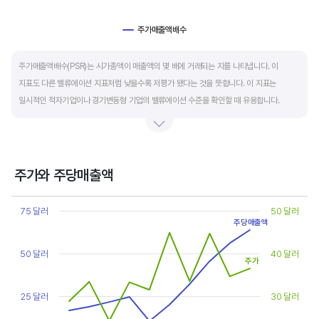
주가매출액배수
End of interactive chart.
주가매출액배수(PSR)는 시가총액이 매출액의 몇 배에 거래되는 지를 나타냅니다. 이
지표도 다른 밸류에이션 지표처럼 낮을수록 저평가 됐다는 것을 뜻합니다. 이 지표는
일시적인 적자기업이나 경기변동형 기업의 밸류에이션 수준을 확인할 때 유용합니다.
켄 피셔는 PSR이 1.5 이하면 싸고, 3~6배까지 올랐다면 매도 시점이라고 조언합니다.
주가와 주당매출액
Chart
Line chart with 2 lines.
75 달러
50 달러
View as data table, Chart
주당매출액
The chart has 1 X axis displaying categories.
The chart has 2 Y axes displaying values, and values.
50 달러
40 달러
주가
25 달러
30 달러