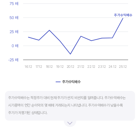
현금유출입을 말합니다. 일반적으로 성장을 위한 투자 집행으로 현금이 유출되기 때문에
Line chart with 10 data points.
75 배
마이너스(-)로 나타납니다.
View as data table, Chart
The chart has 1 X axis displaying categories.
주가수익배수
50 배
The chart has 1 Y axis displaying values. Data ranges from -15.
재무활동 현금흐름은 증자, 차입, 배당을 통해 발생하는 현금유출입을 뜻합니다.
영업활동으로 충분한 현금을 벌고 있는 기업은 금융기관의 차입금을 갚고, 배당을 지급하는
25 배
등 현금이 유출되기 때문에 마이너스(-)를 기록합니다.
0 배
특별한 활동이 있는 일시적인 기간을 제외하고 현금흐름표의 장기적인 구성은 영업활동
-25 배
현금흐름 플러스(+), 투자활동 현금흐름 마이너스(-), 재무활동 현금흐름이 마이너스(-)가
16.12
17.12
18.12
19.12
20.12
21.12
22.12
23.12
24.12
25.12
가장 좋습니다.
주가수익배수
End of interactive chart.
주가수익배수는 적정주가 대비 현재 주가가 싼지 비싼지를 알려줍니다. 주가수익배수는
시가총액이 연간 순이익의 몇 배에 거래되는지 나타냅니다. 주가수익배수가 낮을수록
주가가 저평가된 상태입니다.
주가수익배수는 상대가치평가 지표로 동종 산업내 경쟁사나 비슷한 수준의 매출과
이익규모의 기업과 비교하는 것이 좋습니다. 경쟁사 대비 주가수익배수가 낮으면,