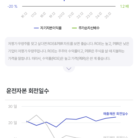
-20 %
1.2 배
19.12
24.12
20.12
25.12
16.12
21.12
17.12
22.12
18.12
23.12
자기자본이익률
주가순자산배수
End of interactive chart.
저평가 우량주를 찾고 싶다면 ROE&PBR 차트를 보면 좋습니다. ROE는 높고, PBR은 낮은
기업이 저평가 우량주입니다. ROE는 주주의 수익률이고, PBR은 주식을 살 때 지불하는
가격을 말합니다. 따라서, 수익률(ROE)은 높고 가격(PBR)은 싼 게 좋습니다.
일반적으로는 ROE가 높으면 PBR도 높습니다. 그러나, 개별 기업의 이익과 관계없이 시장
급락이나 외부 충격 등으로 가격(PBR)이 하락하면 좋은 매수 기회가 됩니다.
운전자본 회전일수
ROE는 자기자본이익률이라고 하며 (순이익/자본총계)*100% 로 계산합니다. PBR은
Chart
주가순자산배수라고 하며 (시가총액/자본총계)로 계산합니다. 동종 산업 내 경쟁사와
Line chart with 3 lines.
30 일
ROE&PBR을 비교해서 보면 더 유용합니다.
View as data table, Chart
매출채권 회전일수
The chart has 1 X axis displaying categories.
The chart has 2 Y axes displaying values, and values.
20 일
매입채무 회전일수