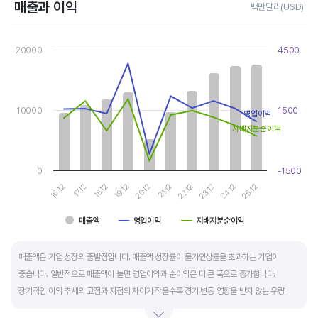
매출과 이익
백만달러(USD)
Chart
Combination chart with 3 data series.
20000
4500
View as data table, Chart
The chart has 1 X axis displaying categories.
The chart has 2 Y axes displaying values, and values.
10000
1500
영업이익
지배지분순이익
0
-1500
16.12
21.12
19.12
24.12
17.12
22.12
20.12
25.12
18.12
23.12
매출액
영업이익
지배지분순이익
End of interactive chart.
매출액은 기업 성장의 출발점입니다. 매출액 성장률이 물가인상률을 초과하는 기업이
좋습니다. 일반적으로 매출액이 늘면 영업이익과 순이익은 더 큰 폭으로 증가합니다.
장기적인 이익 추세의 고점과 저점의 차이가 작을수록 경기 변동 영향을 받지 않는 우량
기업입니다.