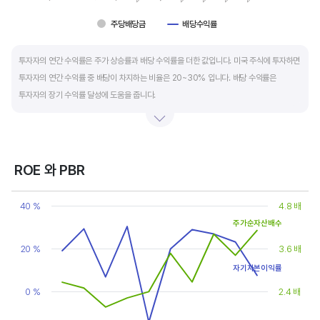
주당배당금
배당수익률
End of interactive chart.
투자자의 연간 수익률은 주가 상승률과 배당 수익률을 더한 값입니다. 미국 주식에 투자하면
투자자의 연간 수익률 중 배당이 차지하는 비율은 20~30% 입니다. 배당 수익률은
투자자의 장기 수익률 달성에 도움을 줍니다.
배당은 기업의 순이익 중 일부를 주주에게 현금 또는 주식으로 나눠주는 것입니다. 우량
기업은 배당금을 매년 꾸준히 늘려 지급합니다. 시가배당률은 주식 매수가 대비
주당배당금의 비율입니다. 예를 들어 A 주식을 주당 100 달러에 매수하고 주당배당금으로
ROE 와 PBR
5 달러를 받았다면, 시가배당률은 5%(=5달러/100달러*100%)가 됩니다. 시가배당률이
Chart
정기 예금금리의 1.5 배 이상이면 매력적인 배당주로 볼 수 있습니다. 정기 예금금리가 1%
Line chart with 2 lines.
40 %
4.8 배
라고 하면, 시가배당률은 1.5% 이상이면 배당 매력이 있는 기업이고 배당수익률은
View as data table, Chart
주가순자산배수
The chart has 1 X axis displaying categories.
높을수록 좋습니다.
The chart has 2 Y axes displaying values, and values.
20 %
3.6 배
자기자본이익률
0 %
2.4 배