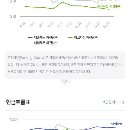
10 일
재고자산 회전일수
0 일
17.12
22.12
16.12
21.12
20.12
25.12
19.12
24.12
18.12
23.12
매출채권 회전일수
재고자산 회전일수
매입채무 회전일수
End of interactive chart.
운전자본(Working Capital)은 기업이 제품(서비스)를 만들고 파는데 투입되는 자본을
말합니다. 원재료 구입비는 물론 재고도 포함되며, 제품 판매 후 받지 못한 돈(매출채권)이나
원재료 매입 후 지급하지 않은 돈(매입채무) 등을 모두 포함합니다.
제조업의 운전자본 규모는 기업의 매출액 규모와 연동됩니다. 매출액이 많으면 제품생산을
위해 투입할 원재료 비용이나 매출채권도 더 많이 필요하기 때문에 운전자본 규모도
높습니다. 따라서 운전자본 규모 보다는 현금이 잘 돌고 있는지를 확인할 수 있는 운전자본
현금흐름표
백만달러(USD)
회전일수를 확인하는 것이 좋습니다.
Chart
Line chart with 3 lines.
5000
운전자본 회전일수는 낮을 수록 좋습니다. 운전자본 회전일수가 낮으면 회사의 현금 회전이
View as data table, Chart
영업활동
The chart has 1 X axis displaying categories.
빠릅니다. 현금 → 원재료 → 제품 → 매출채권 → 현금으로 회수되는 기간이 짧아 회사의