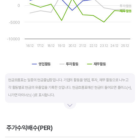
The chart has 1 Y axis displaying values. Data ranges from -50
자금 운영에 유리합니다.
0
투자활동
재무활동
운전자본 회전일수는 매출채권 회전일수 + 재고자산 회전일수 - 매입채무 회전일수로
-5000
계산합니다. 매출채권 회전일수는 제품 판매 후 거래처로부터 현금으로 회수하는데 걸리는
일수를 말하며 낮을수록 좋습니다. 재고자산 회전일수는 원재료를 매입해 생산, 판매할
-10000
때까지 걸리는 일수를 말하며 낮을수록 좋습니다. 매입채무 회전일수는 원재료 매입 후
16.12
17.12
18.12
19.12
20.12
21.12
22.12
23.12
24.12
25.12
거래처에 대금을 지급할때까지 걸리는 일수를 말하며 높을수록 기업에는 좋지만,
거래처에는 대금을 늦게 지급한다는 의미라 상생이란 측면에선 고려해야할 부분도
영업활동
투자활동
재무활동
있습니다.
End of interactive chart.
현금흐름표는 일종의 현금출납장입니다. 기업의 활동을 영업, 투자, 재무 활동으로 나누고
각 활동별로 현금의 유출입을 기록한 것입니다. 현금흐름표에선 현금이 들어오면 플러스(+),
나가면 마이너스(-)로 표시합니다.
영업활동 현금흐름은 순이익을 기본으로 영업활동에서 생긴 현금유출입을 말합니다. 우량
기업의 영업활동 현금흐름은 플러스(+)를 꾸준히 유지합니다.
주가수익배수(PER)
투자활동 현금흐름은 기업의 기계 및 공장증설이나 금융자산 거래에서 발생하는
Chart