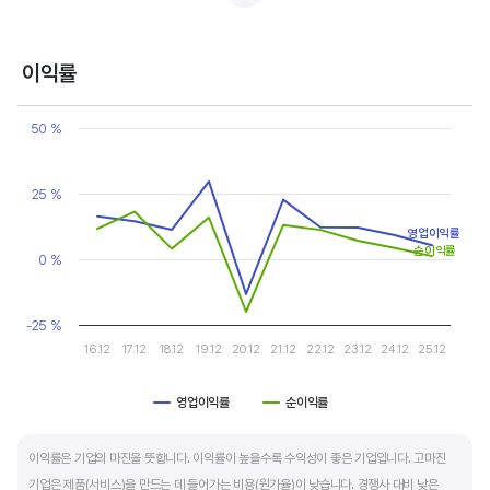
반면, 경기에 민감한 철강, 화학, 조선, 자동차 산업은 경기 변동에 따라 이익의 변동 폭이
매우 클뿐 아니라 수년간 매출액 감소가 이어지기도 합니다. 심할 경우 경기 변동에 따라
이익률
순이익이 흑자와 적자를 반복하는 경우도 있습니다.
Chart
Line chart with 2 lines.
50 %
매출액, 영업이익, 순이익 모두 우상향 하는 기업은 주가도 꾸준히 상승합니다. 주가 상승의
View as data table, Chart
The chart has 1 X axis displaying categories.
출발점이 꾸준한 매출액 증가에서 시작한다는 점을 기억해야 합니다.
The chart has 1 Y axis displaying values. Data ranges from -20 
25 %
영업이익률
순이익률
0 %
-25 %
16.12
17.12
18.12
19.12
20.12
21.12
22.12
23.12
24.12
25.12
영업이익률
순이익률
End of interactive chart.
이익률은 기업의 마진을 뜻합니다. 이익률이 높을수록 수익성이 좋은 기업입니다. 고마진
기업은 제품(서비스)을 만드는 데 들어가는 비용(원가율)이 낮습니다. 경쟁사 대비 낮은