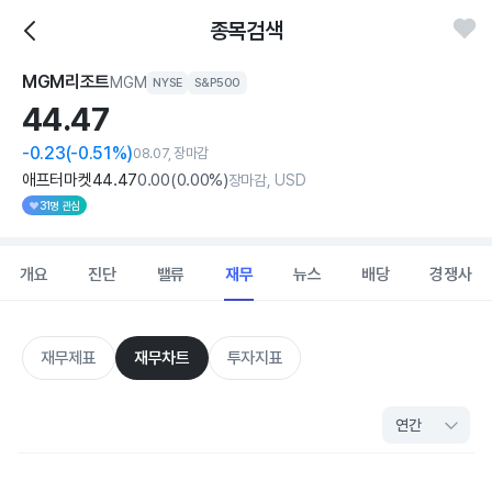
종목검색
MGM리조트
MGM
NYSE
S&P500
44.
47
-0.23
(-0.51%)
08.07, 장마감
애프터마켓
44
.47
0
.00
(
0
.00%)
장마감, USD
31명 관심
개요
진단
밸류
재무
뉴스
배당
경쟁사
재무제표
재무차트
투자지표