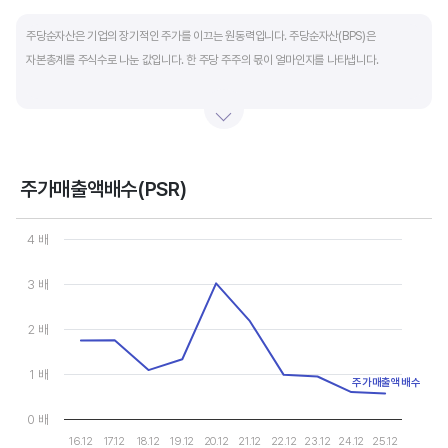
End of interactive chart.
주당순자산은 기업의 장기적인 주가를 이끄는 원동력입니다. 주당순자산(BPS)은
자본총계를 주식수로 나눈 값입니다. 한 주당 주주의 몫이 얼마인지를 나타냅니다.
자본총계는 기본적으로 주주의 몫입니다. 자본총계는 주주가 증자에 참여해 돈을 내는
자본금과 자본잉여금, 순이익을 매년 쌓아 적립한 이익잉여금, 금융상품이나 환율변동
등으로 번 기타포괄이익 등으로 구성됩니다. 기본적으로 사업을 잘해 순이익을 많이 낼수록
자본총계가 빠른 속도로 증가합니다. 이에따라 주가도 오르게 됩니다.
주가매출액배수(PSR)
Chart
그러나, 미국 기업은 한국 기업에 비해 많은 배당금 지급과 자사주 매입 및 소각을 통해
Line chart with 10 data points.
4 배
자본을 크게 늘리지 않는 경우가 많습니다. 이에따라 부채비율(=부채/자본*100%)이나
View as data table, Chart
The chart has 1 X axis displaying categories.
자기자본이익률(순이익/자본총계*100%)처럼 분모에 자본총계를 넣어 계산하는
3 배
The chart has 1 Y axis displaying values. Data ranges from 0.56
투자지표는 한국 기업에 비해 상대적으로 높게 나옵니다. 이런 부분을 감안해 미국 기업의
부채비율, 차입금 비중, 주가순자산배수 등을 판단하는 것이 좋습니다.
2 배
1 배
주가매출액배수
0 배
16.12
17.12
18.12
19.12
20.12
21.12
22.12
23.12
24.12
25.12