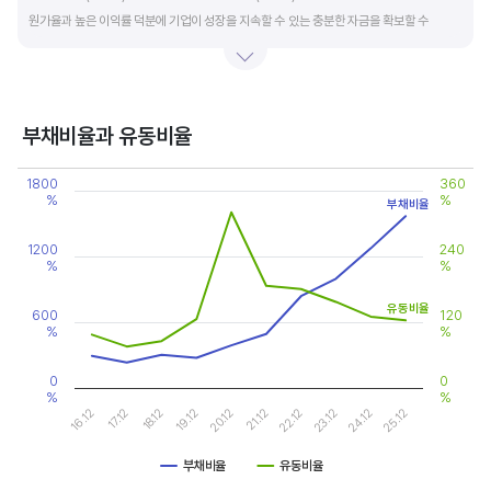
원가율과 높은 이익률 덕분에 기업이 성장을 지속할 수 있는 충분한 자금을 확보할 수
있습니다.
기업의 이익률을 볼 때는 동종 산업내 경쟁사와 비교, 분석하는 게 좋습니다. 경쟁사 대비
높은 이익률을 올리고 있다면, 그 기업은 타사 대비 제품(서비스)의 경쟁력이 높은 것으로
부채비율과 유동비율
판단할 수 있습니다.
Chart
1800
360
Line chart with 2 lines.
%
%
부채비율
View as data table, Chart
The chart has 1 X axis displaying categories.
The chart has 2 Y axes displaying values, and values.
1200
240
%
%
유동비율
600
120
%
%
0
0
%
%
19.12
24.12
20.12
25.12
16.12
21.12
17.12
22.12
18.12
23.12
부채비율
유동비율