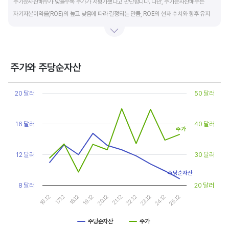
주가순자산배수가 낮을수록 주가가 저평가됐다고 판단합니다. 다만, 주가순자산배수는
자기자본이익률(ROE)의 높고 낮음에 따라 결정되는 만큼, ROE의 현재 수치와 향후 유지
가능성에 대한 분석이 필요합니다.
일반적으로 ROE가 높으면 PBR도 높습니다. ROE가 높지만 다른 기업에 비해 PBR이 낮게
거래되면 주가가 저평가된 것으로 판단합니다. ROE&PBR 차트를 함께 보고 분석하는 것을
주가와 주당순자산
추천합니다.
Chart
Line chart with 2 lines.
20 달러
50 달러
기업의 10년 정도의 장기적인 주가순자산배수 추이를 확인하는 것이 좋습니다.
View as data table, Chart
The chart has 1 X axis displaying categories.
주가순자산배수는 자기자본이익률이 높을때와 낮을때에 따라 다르게 평가받습니다. 현재
The chart has 2 Y axes displaying values, and values.
16 달러
40 달러
ROE와 비슷한 ROE를 기록한 과거년도를 찾고, 그 당시 시장에서 평가 받은
주가
주가순자산배수(PBR)를 확인해 현재 주가의 저평가 여부를 판단하는 것이 좋습니다.
12 달러
30 달러
주당순자산
8 달러
20 달러
17.12
22.12
16.12
21.12
20.12
25.12
19.12
24.12
18.12
23.12
주당순자산
주가