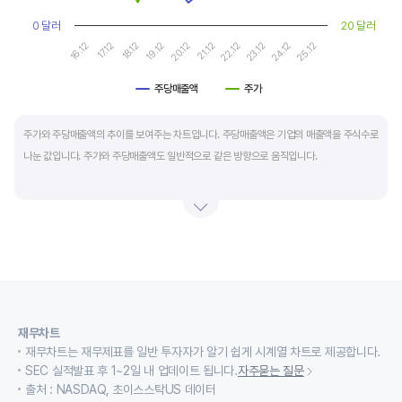
0 달러
20 달러
17.12
22.12
16.12
21.12
20.12
25.12
19.12
24.12
18.12
23.12
주당매출액
주가
End of interactive chart.
주가와 주당매출액의 추이를 보여주는 차트입니다. 주당매출액은 기업의 매출액을 주식수로
나눈 값입니다. 주가와 주당매출액도 일반적으로 같은 방향으로 움직입니다.
적자 등으로 인해 순이익이 마이너스(-)인 기업의 주가수익배수(PER)나 주가현금흐름배수
(PCR)로 밸류에이션을 측정하기에는 한계가 있을때 PSR 지표를 활용합니다.
경기변동형 기업이나 턴 어라운드 기업의 밸류에이션을 가늠할때도 유용합니다.
재무차트
재무차트는 재무제표를 일반 투자자가 알기 쉽게 시계열 차트로 제공합니다.
SEC 실적발표 후 1~2일 내 업데이트 됩니다.
자주묻는 질문
출처 : NASDAQ, 초이스스탁US 데이터