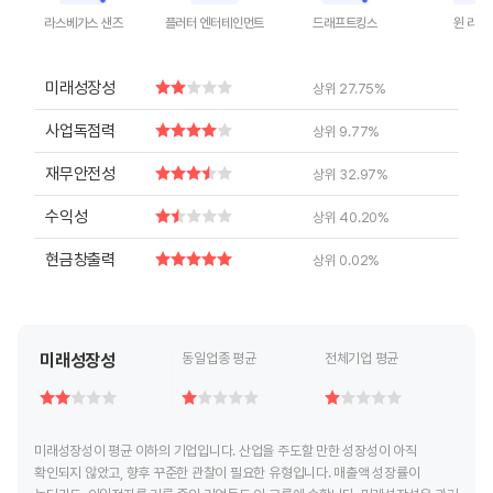
라스베가스 샌즈
플러터 엔터테인먼트
드래프트킹스
윈 리조
End of interactive chart.
End of interactive chart.
End of interactive chart.
End of inte
미래성장성
상위 27.75%
사업독점력
상위 9.77%
재무안전성
상위 32.97%
수익성
상위 40.20%
현금창출력
상위 0.02%
미래성장성
동일업종 평균
전체기업 평균
미래성장성이 평균 이하의 기업입니다. 산업을 주도할 만한 성장성이 아직
확인되지 않았고, 향후 꾸준한 관찰이 필요한 유형입니다. 매출액 성장률이