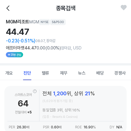
종목검색
MGM리조트
MGM
NYSE
S&P500
44.
47
-0.23
(-0.51%)
08.07, 장마감
애프터마켓
44
.47
0
.00
(
0
.00%)
장마감, USD
31명 관심
개요
진단
밸류
재무
뉴스
배당
경쟁사
전체
1,200
위, 상위
21
%
스마트스코어
64
(5,629개 평가기업 중)
동일업종 3위, 상위 16%
전월대비
+5
(업종 - Resorts & Casinos)
PER
26.30
배
PSR
0.60
배
ROE
16.90
%
DY
N/A