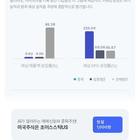
높더라도, 이익적자를 기록 중인 기업들도 이 그룹에 속합니다. 미래성장성은 과거
실적과 향후 예상 실적을 추정해 종합적으로 평가합니다.
Chart
Chart
Bar chart with 3 data series.
Bar chart with 3 data series.
86.38
View as data table, Chart
View as data table, Chart
226.04
The chart has 1 X axis displaying categories.
The chart has 1 X axis displaying
The chart has 1 Y axis displaying values. Data ranges from 0.
The chart has 1 Y axis displayin
68.06
65.87
0.92
4.39
예상 매출액 성장률(%)
예상 EPS 성장률(%)
End of interactive chart.
End of interactive chart.
종목
업종평균
전체평균
AI가 알려주는 매매신호와 종목추천!
첫 달
미국주식은 초이스스탁US
1,000원