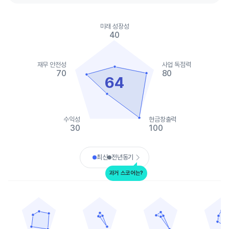
Chart
Chart with 2 data series.
미래 성장성
View as data table, Chart
40
The chart has 1 X axis displaying categories.
The chart has 1 Y axis displaying values. Data ranges from 30 t
재무 안전성
사업 독점력
70
80
64
수익성
현금창출력
30
100
End of interactive chart.
최신
전년동기
과거 스코어는?
라스베가스 샌즈
플러터 엔터테인먼트
드래프트킹스
윈 리조트
Chart with 5 data points.
Chart with 5 data points.
Chart with 5 data points.
Chart with 
View as data table, 라스베가스 샌즈
View as data table, 플러터 엔터테인먼트
View as data table, 드
View as 
The chart has 1 X axis displaying categories.
The chart has 1 X axis displaying categories.
The chart has 1 X axis displ
The chart h
The chart has 1 Y axis displaying values. Data ranges from 35 t
The chart has 1 Y axis displaying values. Data
The chart has 1 Y axis displ
The chart h