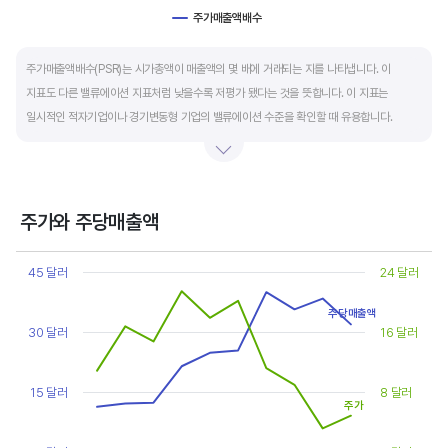
주가매출액배수
End of interactive chart.
주가매출액배수(PSR)는 시가총액이 매출액의 몇 배에 거래되는 지를 나타냅니다. 이
지표도 다른 밸류에이션 지표처럼 낮을수록 저평가 됐다는 것을 뜻합니다. 이 지표는
일시적인 적자기업이나 경기변동형 기업의 밸류에이션 수준을 확인할 때 유용합니다.
켄 피셔는 PSR이 1.5 이하면 싸고, 3~6배까지 올랐다면 매도 시점이라고 조언합니다.
주가와 주당매출액
Chart
Line chart with 2 lines.
45 달러
24 달러
View as data table, Chart
The chart has 1 X axis displaying categories.
주당매출액
The chart has 2 Y axes displaying values, and values.
30 달러
16 달러
15 달러
8 달러
주가