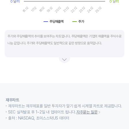
0 달러
0 달러
17.12
22.12
16.12
21.12
20.12
25.12
19.12
24.12
18.12
23.12
주당매출액
주가
End of interactive chart.
주가와 주당매출액의 추이를 보여주는 차트입니다. 주당매출액은 기업의 매출액을 주식수로
나눈 값입니다. 주가와 주당매출액도 일반적으로 같은 방향으로 움직입니다.
적자 등으로 인해 순이익이 마이너스(-)인 기업의 주가수익배수(PER)나 주가현금흐름배수
(PCR)로 밸류에이션을 측정하기에는 한계가 있을때 PSR 지표를 활용합니다.
경기변동형 기업이나 턴 어라운드 기업의 밸류에이션을 가늠할때도 유용합니다.
재무차트
재무차트는 재무제표를 일반 투자자가 알기 쉽게 시계열 차트로 제공합니다.
SEC 실적발표 후 1~2일 내 업데이트 됩니다.
자주묻는 질문
출처 : NASDAQ, 초이스스탁US 데이터