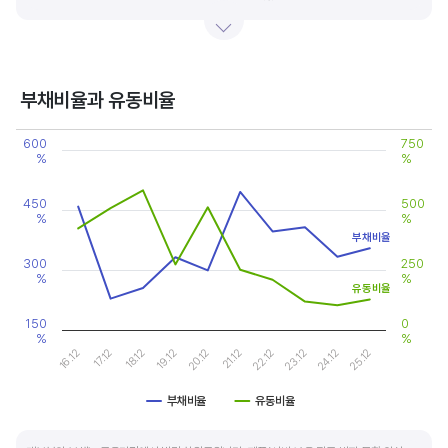
있습니다.
기업의 이익률을 볼 때는 동종 산업내 경쟁사와 비교, 분석하는 게 좋습니다. 경쟁사 대비
높은 이익률을 올리고 있다면, 그 기업은 타사 대비 제품(서비스)의 경쟁력이 높은 것으로
부채비율과 유동비율
판단할 수 있습니다.
Chart
600
750
Line chart with 2 lines.
%
%
View as data table, Chart
The chart has 1 X axis displaying categories.
The chart has 2 Y axes displaying values, and values.
450
500
%
%
부채비율
300
250
%
%
유동비율
150
0
%
%
20.12
25.12
17.12
22.12
19.12
24.12
16.12
21.12
18.12
23.12
부채비율
유동비율
End of interactive chart.