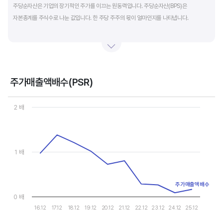
주당순자산은 기업의 장기적인 주가를 이끄는 원동력입니다. 주당순자산(BPS)은
자본총계를 주식수로 나눈 값입니다. 한 주당 주주의 몫이 얼마인지를 나타냅니다.
자본총계는 기본적으로 주주의 몫입니다. 자본총계는 주주가 증자에 참여해 돈을 내는
자본금과 자본잉여금, 순이익을 매년 쌓아 적립한 이익잉여금, 금융상품이나 환율변동
등으로 번 기타포괄이익 등으로 구성됩니다. 기본적으로 사업을 잘해 순이익을 많이 낼수록
자본총계가 빠른 속도로 증가합니다. 이에따라 주가도 오르게 됩니다.
주가매출액배수(PSR)
Chart
그러나, 미국 기업은 한국 기업에 비해 많은 배당금 지급과 자사주 매입 및 소각을 통해
Line chart with 10 data points.
2 배
자본을 크게 늘리지 않는 경우가 많습니다. 이에따라 부채비율(=부채/자본*100%)이나
View as data table, Chart
The chart has 1 X axis displaying categories.
자기자본이익률(순이익/자본총계*100%)처럼 분모에 자본총계를 넣어 계산하는
The chart has 1 Y axis displaying values. Data ranges from 0.08
투자지표는 한국 기업에 비해 상대적으로 높게 나옵니다. 이런 부분을 감안해 미국 기업의
부채비율, 차입금 비중, 주가순자산배수 등을 판단하는 것이 좋습니다.
1 배
주가매출액배수
0 배
16.12
17.12
18.12
19.12
20.12
21.12
22.12
23.12
24.12
25.12