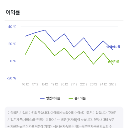
반면, 경기에 민감한 철강, 화학, 조선, 자동차 산업은 경기 변동에 따라 이익의 변동 폭이
매우 클뿐 아니라 수년간 매출액 감소가 이어지기도 합니다. 심할 경우 경기 변동에 따라
이익률
순이익이 흑자와 적자를 반복하는 경우도 있습니다.
Chart
Line chart with 2 lines.
40 %
매출액, 영업이익, 순이익 모두 우상향 하는 기업은 주가도 꾸준히 상승합니다. 주가 상승의
View as data table, Chart
The chart has 1 X axis displaying categories.
출발점이 꾸준한 매출액 증가에서 시작한다는 점을 기억해야 합니다.
The chart has 1 Y axis displaying values. Data ranges from -4.4
20 %
영업이익률
0 %
순이익률
-20 %
16.12
17.12
18.12
19.12
20.12
21.12
22.12
23.12
24.12
25.12
영업이익률
순이익률
End of interactive chart.
이익률은 기업의 마진을 뜻합니다. 이익률이 높을수록 수익성이 좋은 기업입니다. 고마진
기업은 제품(서비스)을 만드는 데 들어가는 비용(원가율)이 낮습니다. 경쟁사 대비 낮은
원가율과 높은 이익률 덕분에 기업이 성장을 지속할 수 있는 충분한 자금을 확보할 수