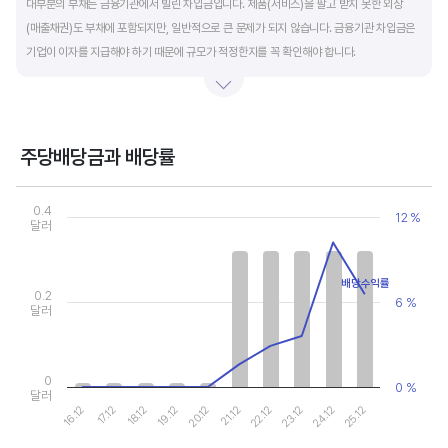
대부분의 부채는 금융기관에서 빌린 차입금입니다. 제품(서비스)을 팔고 받지 못한 외상
(매출채권)도 부채에 포함되지만, 일반적으로 큰 문제가 되지 않습니다. 금융기관 차입금은
기업이 이자를 지급해야 하기 때문에 규모가 적정한지를 꼭 확인해야 합니다.
부채비율과 유동비율은 기업의 단기적인 재무 안전성을 나타냅니다. 부채비율은 낮을수록,
유동비율은 높을수록 재무 안전성이 높은 기업입니다. 이 비율도 동종 산업내 경쟁사와
비교해서 보는 것이 좋습니다. 그외 이자보상배율과 현금흐름표를 함께 체크하면, 부도
주당배당금과 배당률
위험이 있는 기업을 쉽게 걸러낼 수 있습니다.
Chart
Combination chart with 2 data series.
0.4
12 %
View as data table, Chart
달러
The chart has 1 X axis displaying categories.
The chart has 2 Y axes displaying values, and values.
배당수익률
0.2
6 %
달러
0
0 %
달러
19.12
24.12
20.12
25.12
16.12
21.12
17.12
22.12
18.12
23.12