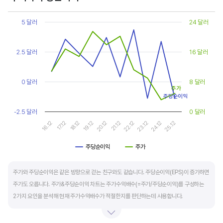
Chart
또한, 기업의 10년 정도의 장기적인 주가수익배수 추이를 함께 보는 것이 좋습니다.
Line chart with 2 lines.
5 달러
24 달러
순이익이 성장할때와 감소할때 주가수익배수는 다르게 평가받습니다. 순이익 성장률이
View as data table, Chart
The chart has 1 X axis displaying categories.
높으면 주가수익배수도 높게 평가 받습니다. 이는 순이익 성장률이 높으면 주가도 크게
The chart has 2 Y axes displaying values, and values.
2.5 달러
16 달러
상승한다는 뜻입니다.
10년 간 장기적인 주가수익배수의 움직임과 최고, 최저점을 확인한 후, 현재 시점
0 달러
8 달러
주가수익배수와 비교해 주가가 싼지 비싼지를 평가하는게 좋습니다. 일반적으로 장기적인
주가
주당순이익
주가수익배수의 평균 정도에 있으면 매수를 검토하고, 역사적인 최고점 수준에 있다면
-2.5 달러
0 달러
이익이 더 성장할 수 있을지 더 꼼꼼히 살피고 유의해야 합니다.
16.12
17.12
18.12
19.12
20.12
21.12
22.12
23.12
24.12
25.12
주당순이익
주가
End of interactive chart.
주가와 주당순이익은 같은 방향으로 걷는 친구와도 같습니다. 주당순이익(EPS)이 증가하면
주가도 오릅니다. 주가&주당순이익 차트는 주가수익배수(=주가/주당순이익)를 구성하는
2가지 요인을 분석해 현재 주가수익배수가 적절한지를 판단하는데 사용합니다.
일반적으로 아래 4가지 유형으로 분석할 수 있습니다.