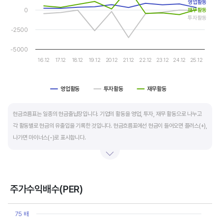
영업활동
0
재무활동
투자활동
운전자본 회전일수는 매출채권 회전일수 + 재고자산 회전일수 - 매입채무 회전일수로
-2500
계산합니다. 매출채권 회전일수는 제품 판매 후 거래처로부터 현금으로 회수하는데 걸리는
일수를 말하며 낮을수록 좋습니다. 재고자산 회전일수는 원재료를 매입해 생산, 판매할
-5000
때까지 걸리는 일수를 말하며 낮을수록 좋습니다. 매입채무 회전일수는 원재료 매입 후
16.12
17.12
18.12
19.12
20.12
21.12
22.12
23.12
24.12
25.12
거래처에 대금을 지급할때까지 걸리는 일수를 말하며 높을수록 기업에는 좋지만,
거래처에는 대금을 늦게 지급한다는 의미라 상생이란 측면에선 고려해야할 부분도
영업활동
투자활동
재무활동
있습니다.
End of interactive chart.
현금흐름표는 일종의 현금출납장입니다. 기업의 활동을 영업, 투자, 재무 활동으로 나누고
각 활동별로 현금의 유출입을 기록한 것입니다. 현금흐름표에선 현금이 들어오면 플러스(+),
나가면 마이너스(-)로 표시합니다.
영업활동 현금흐름은 순이익을 기본으로 영업활동에서 생긴 현금유출입을 말합니다. 우량
기업의 영업활동 현금흐름은 플러스(+)를 꾸준히 유지합니다.
주가수익배수(PER)
투자활동 현금흐름은 기업의 기계 및 공장증설이나 금융자산 거래에서 발생하는
Chart
현금유출입을 말합니다. 일반적으로 성장을 위한 투자 집행으로 현금이 유출되기 때문에
Line chart with 10 data points.
75 배