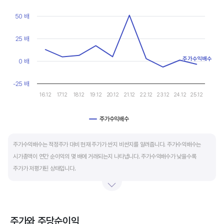
마이너스(-)로 나타납니다.
View as data table, Chart
The chart has 1 X axis displaying categories.
50 배
The chart has 1 Y axis displaying values. Data ranges from -6.6
재무활동 현금흐름은 증자, 차입, 배당을 통해 발생하는 현금유출입을 뜻합니다.
영업활동으로 충분한 현금을 벌고 있는 기업은 금융기관의 차입금을 갚고, 배당을 지급하는
25 배
등 현금이 유출되기 때문에 마이너스(-)를 기록합니다.
주가수익배수
0 배
특별한 활동이 있는 일시적인 기간을 제외하고 현금흐름표의 장기적인 구성은 영업활동
-25 배
현금흐름 플러스(+), 투자활동 현금흐름 마이너스(-), 재무활동 현금흐름이 마이너스(-)가
16.12
17.12
18.12
19.12
20.12
21.12
22.12
23.12
24.12
25.12
가장 좋습니다.
주가수익배수
End of interactive chart.
주가수익배수는 적정주가 대비 현재 주가가 싼지 비싼지를 알려줍니다. 주가수익배수는
시가총액이 연간 순이익의 몇 배에 거래되는지 나타냅니다. 주가수익배수가 낮을수록
주가가 저평가된 상태입니다.
주가수익배수는 상대가치평가 지표로 동종 산업내 경쟁사나 비슷한 수준의 매출과
이익규모의 기업과 비교하는 것이 좋습니다. 경쟁사 대비 주가수익배수가 낮으면,
상대적으로 싸게 거래된다고 판단합니다.
주가와 주당순이익