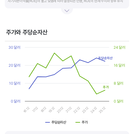
자기자본이익률(ROE)의 높고 낮음에 따라 결정되는 만큼, ROE의 현재 수치와 향후 유지
가능성에 대한 분석이 필요합니다.
일반적으로 ROE가 높으면 PBR도 높습니다. ROE가 높지만 다른 기업에 비해 PBR이 낮게
거래되면 주가가 저평가된 것으로 판단합니다. ROE&PBR 차트를 함께 보고 분석하는 것을
주가와 주당순자산
추천합니다.
Chart
Line chart with 2 lines.
30 달러
24 달러
기업의 10년 정도의 장기적인 주가순자산배수 추이를 확인하는 것이 좋습니다.
View as data table, Chart
The chart has 1 X axis displaying categories.
주가순자산배수는 자기자본이익률이 높을때와 낮을때에 따라 다르게 평가받습니다. 현재
주당순자산
The chart has 2 Y axes displaying values, and values.
20 달러
16 달러
ROE와 비슷한 ROE를 기록한 과거년도를 찾고, 그 당시 시장에서 평가 받은
주가순자산배수(PBR)를 확인해 현재 주가의 저평가 여부를 판단하는 것이 좋습니다.
10 달러
8 달러
주가
0 달러
0 달러
17.12
22.12
16.12
21.12
20.12
25.12
19.12
24.12
18.12
23.12
주당순자산
주가
End of interactive chart.