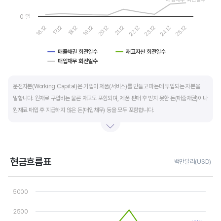
0 일
16.12
17.12
18.12
19.12
20.12
21.12
22.12
23.12
24.12
25.12
매출채권 회전일수
재고자산 회전일수
매입채무 회전일수
End of interactive chart.
운전자본(Working Capital)은 기업이 제품(서비스)를 만들고 파는데 투입되는 자본을
말합니다. 원재료 구입비는 물론 재고도 포함되며, 제품 판매 후 받지 못한 돈(매출채권)이나
원재료 매입 후 지급하지 않은 돈(매입채무) 등을 모두 포함합니다.
제조업의 운전자본 규모는 기업의 매출액 규모와 연동됩니다. 매출액이 많으면 제품생산을
위해 투입할 원재료 비용이나 매출채권도 더 많이 필요하기 때문에 운전자본 규모도
높습니다. 따라서 운전자본 규모 보다는 현금이 잘 돌고 있는지를 확인할 수 있는 운전자본
현금흐름표
백만달러(USD)
회전일수를 확인하는 것이 좋습니다.
Chart
Line chart with 3 lines.
5000
운전자본 회전일수는 낮을 수록 좋습니다. 운전자본 회전일수가 낮으면 회사의 현금 회전이
View as data table, Chart
The chart has 1 X axis displaying categories.
빠릅니다. 현금 → 원재료 → 제품 → 매출채권 → 현금으로 회수되는 기간이 짧아 회사의
2500
The chart has 1 Y axis displaying values. Data ranges from -35
자금 운영에 유리합니다.