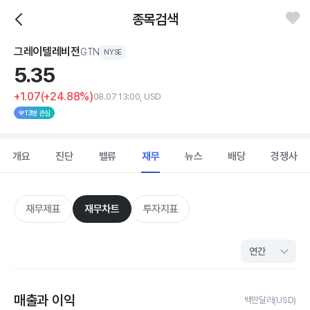
종목검색
그레이텔레비전
GTN
NYSE
5.
35
+1.07
(+24.88%)
08.07 13:00, USD
13명 관심
개요
진단
밸류
재무
뉴스
배당
경쟁사
재무제표
재무차트
투자지표
매출과 이익
백만달러(USD)