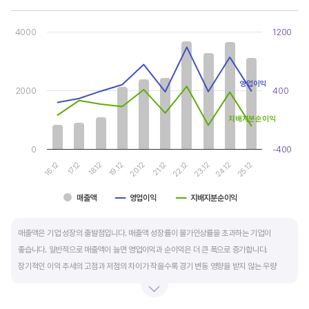
Chart
Combination chart with 3 data series.
4000
1200
View as data table, Chart
The chart has 1 X axis displaying categories.
The chart has 2 Y axes displaying values, and values.
영업이익
2000
400
지배지분순이익
0
-400
17.12
22.12
16.12
21.12
20.12
25.12
19.12
24.12
18.12
23.12
매출액
영업이익
지배지분순이익
End of interactive chart.
매출액은 기업 성장의 출발점입니다. 매출액 성장률이 물가인상률을 초과하는 기업이
좋습니다. 일반적으로 매출액이 늘면 영업이익과 순이익은 더 큰 폭으로 증가합니다.
장기적인 이익 추세의 고점과 저점의 차이가 작을수록 경기 변동 영향을 받지 않는 우량
기업입니다.