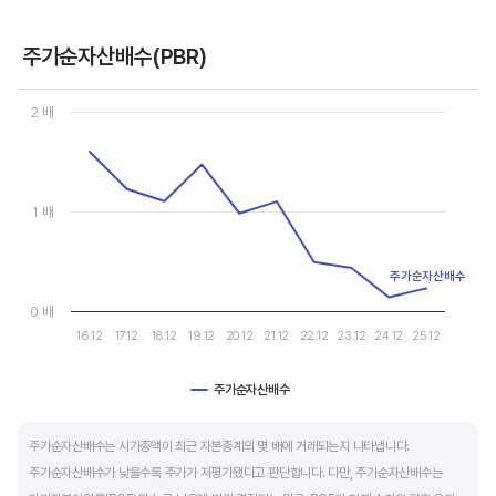
- 강력매수 검토 : 주당순이익 증가, 주가 하락 또는 횡보
- 매수 검토 : 주당순이익 증가, 주가 상승
주가순자산배수(PBR)
- 매도 검토 : 주당순이익 감소, 주가 횡보 또는 하락
Chart
- 강력매도 검토 : 주당순이익 감소, 주가 상승
Line chart with 10 data points.
2 배
View as data table, Chart
The chart has 1 X axis displaying categories.
주당순이익이 증가해도 시장 전체적인 악재로 주가가 급락하면 좋은 매수 기회가 됩니다.
The chart has 1 Y axis displaying values. Data ranges from 0.138
주가수익배수(PER) 차트와 함께 분석하면 더 유용합니다.
1 배
주가순자산배수
0 배
16.12
17.12
18.12
19.12
20.12
21.12
22.12
23.12
24.12
25.12
주가순자산배수
End of interactive chart.
주가순자산배수는 시가총액이 최근 자본총계의 몇 배에 거래되는지 나타냅니다.
주가순자산배수가 낮을수록 주가가 저평가됐다고 판단합니다. 다만, 주가순자산배수는