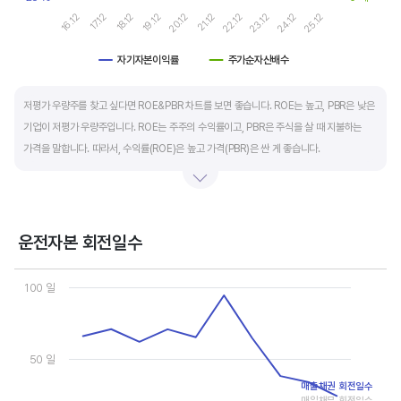
19.12
24.12
20.12
25.12
16.12
21.12
17.12
22.12
18.12
23.12
자기자본이익률
주가순자산배수
End of interactive chart.
저평가 우량주를 찾고 싶다면 ROE&PBR 차트를 보면 좋습니다. ROE는 높고, PBR은 낮은
기업이 저평가 우량주입니다. ROE는 주주의 수익률이고, PBR은 주식을 살 때 지불하는
가격을 말합니다. 따라서, 수익률(ROE)은 높고 가격(PBR)은 싼 게 좋습니다.
일반적으로는 ROE가 높으면 PBR도 높습니다. 그러나, 개별 기업의 이익과 관계없이 시장
급락이나 외부 충격 등으로 가격(PBR)이 하락하면 좋은 매수 기회가 됩니다.
운전자본 회전일수
ROE는 자기자본이익률이라고 하며 (순이익/자본총계)*100% 로 계산합니다. PBR은
Chart
주가순자산배수라고 하며 (시가총액/자본총계)로 계산합니다. 동종 산업 내 경쟁사와
Line chart with 3 lines.
100 일
ROE&PBR을 비교해서 보면 더 유용합니다.
View as data table, Chart
The chart has 1 X axis displaying categories.
The chart has 2 Y axes displaying values, and values.
50 일
매출채권 회전일수
매입채무 회전일수