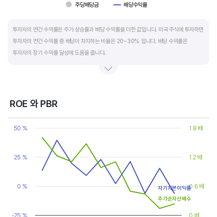
주당배당금
배당수익률
End of interactive chart.
투자자의 연간 수익률은 주가 상승률과 배당 수익률을 더한 값입니다. 미국 주식에 투자하면
투자자의 연간 수익률 중 배당이 차지하는 비율은 20~30% 입니다. 배당 수익률은
투자자의 장기 수익률 달성에 도움을 줍니다.
배당은 기업의 순이익 중 일부를 주주에게 현금 또는 주식으로 나눠주는 것입니다. 우량
기업은 배당금을 매년 꾸준히 늘려 지급합니다. 시가배당률은 주식 매수가 대비
주당배당금의 비율입니다. 예를 들어 A 주식을 주당 100 달러에 매수하고 주당배당금으로
ROE 와 PBR
5 달러를 받았다면, 시가배당률은 5%(=5달러/100달러*100%)가 됩니다. 시가배당률이
Chart
정기 예금금리의 1.5 배 이상이면 매력적인 배당주로 볼 수 있습니다. 정기 예금금리가 1%
Line chart with 2 lines.
50 %
1.8 배
라고 하면, 시가배당률은 1.5% 이상이면 배당 매력이 있는 기업이고 배당수익률은
View as data table, Chart
The chart has 1 X axis displaying categories.
높을수록 좋습니다.
The chart has 2 Y axes displaying values, and values.
25 %
1.2 배
0 %
0.6 배
자기자본이익률
주가순자산배수
-25 %
0 배