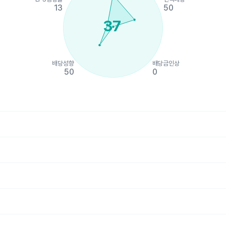
13
50
37
배당성향
배당금인상
50
0
hart.