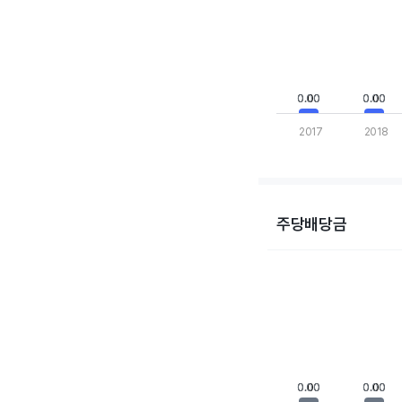
View as data table,
The chart has 1 X axis
The chart has 1 Y axis
0.00
0.00
0.00
0.00
2017
2018
End of interactive cha
주당배당금
Chart
Bar chart with 10 bars
View as data table,
The chart has 1 X axis
The chart has 1 Y axis
0.00
0.00
0.00
0.00