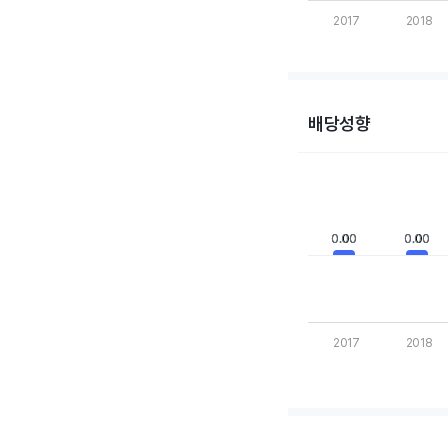
2017
2018
End of interactive cha
배당성향
Chart
Bar chart with 10 bars
View as data table,
The chart has 1 X axis
0.00
0.00
0.00
0.00
The chart has 1 Y axis
2017
2018
End of interactive cha