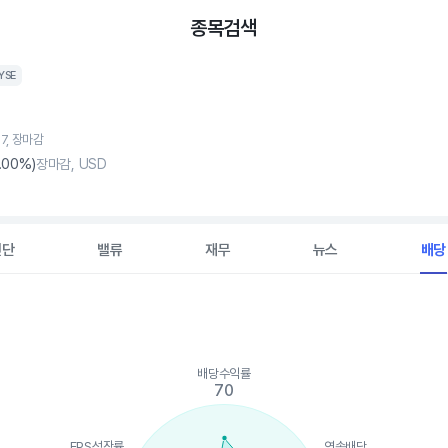
종목검색
YSE
07, 장마감
.00%)
장마감, USD
진단
밸류
재무
뉴스
배당
배당수익률
ints.
70
, Chart
is displaying categories.
is displaying values. Data ranges from 0 to 70.
EPS성장률
연속배당