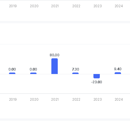
2019
2020
2021
2022
2023
2024
rt.
.
80.00
80.00
 Chart
 displaying categories.
9.40
9.40
0.00
0.00
0.00
0.00
7.30
7.30
 displaying values. Data ranges from -23 to 80.
-23.00
-23.00
2019
2020
2021
2022
2023
2024
rt.