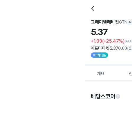
그레이텔레비전
GTN
N
5.
37
+1.09
(+25.47%)
08.
애프터마켓
5
.37
0
.00
(
0
13명 관심
개요
배당스코어
Chart
Chart with 5 data po
View as data table
The chart has 1 X ax
The chart has 1 Y ax