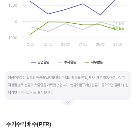
The chart has 1 Y axis displaying values. Data ranges from -78
자금 운영에 유리합니다.
1000
운전자본 회전일수는 매출채권 회전일수 + 재고자산 회전일수 - 매입채무 회전일수로
0
투자활동
계산합니다. 매출채권 회전일수는 제품 판매 후 거래처로부터 현금으로 회수하는데 걸리는
재무활동
일수를 말하며 낮을수록 좋습니다. 재고자산 회전일수는 원재료를 매입해 생산, 판매할
-1000
때까지 걸리는 일수를 말하며 낮을수록 좋습니다. 매입채무 회전일수는 원재료 매입 후
21.03
22.03
23.03
24.03
25.03
26.03
거래처에 대금을 지급할때까지 걸리는 일수를 말하며 높을수록 기업에는 좋지만,
거래처에는 대금을 늦게 지급한다는 의미라 상생이란 측면에선 고려해야할 부분도
영업활동
투자활동
재무활동
있습니다.
End of interactive chart.
현금흐름표는 일종의 현금출납장입니다. 기업의 활동을 영업, 투자, 재무 활동으로 나누고
각 활동별로 현금의 유출입을 기록한 것입니다. 현금흐름표에선 현금이 들어오면 플러스(+),
나가면 마이너스(-)로 표시합니다.
영업활동 현금흐름은 순이익을 기본으로 영업활동에서 생긴 현금유출입을 말합니다. 우량
기업의 영업활동 현금흐름은 플러스(+)를 꾸준히 유지합니다.
주가수익배수(PER)
투자활동 현금흐름은 기업의 기계 및 공장증설이나 금융자산 거래에서 발생하는
Chart