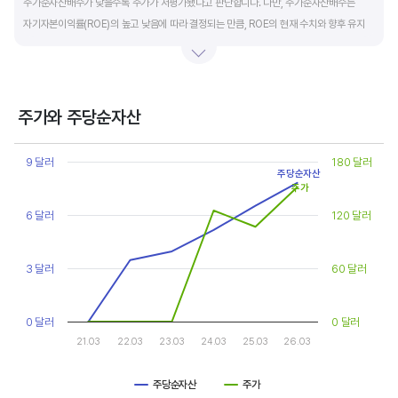
주가순자산배수가 낮을수록 주가가 저평가됐다고 판단합니다. 다만, 주가순자산배수는
자기자본이익률(ROE)의 높고 낮음에 따라 결정되는 만큼, ROE의 현재 수치와 향후 유지
가능성에 대한 분석이 필요합니다.
일반적으로 ROE가 높으면 PBR도 높습니다. ROE가 높지만 다른 기업에 비해 PBR이 낮게
거래되면 주가가 저평가된 것으로 판단합니다. ROE&PBR 차트를 함께 보고 분석하는 것을
주가와 주당순자산
추천합니다.
Chart
Line chart with 2 lines.
9 달러
180 달러
기업의 10년 정도의 장기적인 주가순자산배수 추이를 확인하는 것이 좋습니다.
주당순자산
View as data table, Chart
주가
The chart has 1 X axis displaying categories.
주가순자산배수는 자기자본이익률이 높을때와 낮을때에 따라 다르게 평가받습니다. 현재
The chart has 2 Y axes displaying values, and values.
6 달러
120 달러
ROE와 비슷한 ROE를 기록한 과거년도를 찾고, 그 당시 시장에서 평가 받은
주가순자산배수(PBR)를 확인해 현재 주가의 저평가 여부를 판단하는 것이 좋습니다.
3 달러
60 달러
0 달러
0 달러
21.03
22.03
23.03
24.03
25.03
26.03
주당순자산
주가