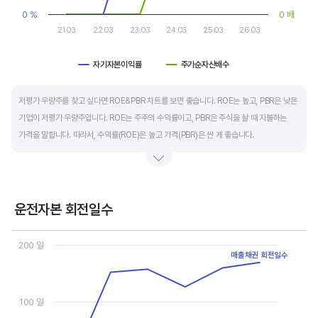
0 %
0 배
21.03
22.03
23.03
24.03
25.03
26.03
자기자본이익률
주가순자산배수
End of interactive chart.
저평가 우량주를 찾고 싶다면 ROE&PBR 차트를 보면 좋습니다. ROE는 높고, PBR은 낮은
기업이 저평가 우량주입니다. ROE는 주주의 수익률이고, PBR은 주식을 살 때 지불하는
가격을 말합니다. 따라서, 수익률(ROE)은 높고 가격(PBR)은 싼 게 좋습니다.
일반적으로는 ROE가 높으면 PBR도 높습니다. 그러나, 개별 기업의 이익과 관계없이 시장
급락이나 외부 충격 등으로 가격(PBR)이 하락하면 좋은 매수 기회가 됩니다.
운전자본 회전일수
ROE는 자기자본이익률이라고 하며 (순이익/자본총계)*100% 로 계산합니다. PBR은
Chart
주가순자산배수라고 하며 (시가총액/자본총계)로 계산합니다. 동종 산업 내 경쟁사와
Line chart with 3 lines.
200 일
ROE&PBR을 비교해서 보면 더 유용합니다.
매출채권 회전일수
View as data table, Chart
The chart has 1 X axis displaying categories.
The chart has 2 Y axes displaying values, and values.
100 일