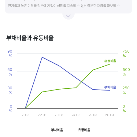
원가율과 높은 이익률 덕분에 기업이 성장을 지속할 수 있는 충분한 자금을 확보할 수
있습니다.
기업의 이익률을 볼 때는 동종 산업내 경쟁사와 비교, 분석하는 게 좋습니다. 경쟁사 대비
높은 이익률을 올리고 있다면, 그 기업은 타사 대비 제품(서비스)의 경쟁력이 높은 것으로
부채비율과 유동비율
판단할 수 있습니다.
Chart
90
750
Line chart with 2 lines.
%
%
View as data table, Chart
유동비율
The chart has 1 X axis displaying categories.
The chart has 2 Y axes displaying values, and values.
60
500
%
%
부채비율
30
250
%
%
0
0
%
%
21.03
22.03
23.03
24.03
25.03
26.03
부채비율
유동비율