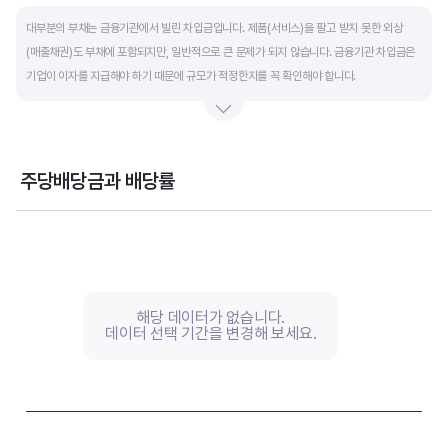
End of interactive chart.
대부분의 부채는 금융기관에서 빌린 차입금입니다. 제품(서비스)을 팔고 받지 못한 외상
(매출채권)도 부채에 포함되지만, 일반적으로 큰 문제가 되지 않습니다. 금융기관 차입금은
기업이 이자를 지급해야 하기 때문에 규모가 적정한지를 꼭 확인해야 합니다.
부채비율과 유동비율은 기업의 단기적인 재무 안전성을 나타냅니다. 부채비율은 낮을수록,
유동비율은 높을수록 재무 안전성이 높은 기업입니다. 이 비율도 동종 산업내 경쟁사와
비교해서 보는 것이 좋습니다. 그외 이자보상배율과 현금흐름표를 함께 체크하면, 부도
주당배당금과 배당률
위험이 있는 기업을 쉽게 걸러낼 수 있습니다.
Chart
Combination chart with 2 data series.
View as data table, Chart
The chart has 1 X axis displaying categories.
The chart has 2 Y axes displaying values, and values.
해당 데이터가 없습니다.
데이터 선택 기간을 변경해 보세요.