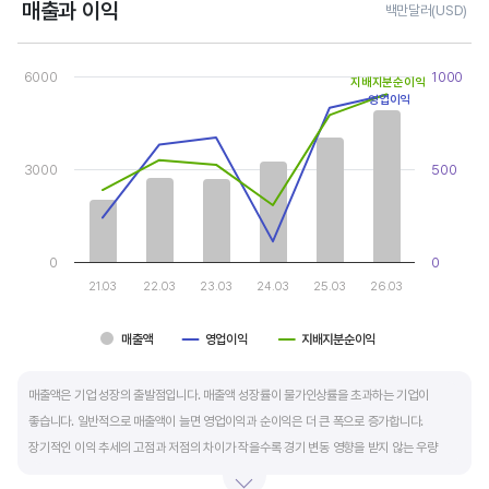
매출과 이익
백만달러(USD)
Chart
Combination chart with 3 data series.
6000
1000
지배지분순이익
View as data table, Chart
영업이익
The chart has 1 X axis displaying categories.
The chart has 2 Y axes displaying values, and values.
3000
500
0
0
21.03
22.03
23.03
24.03
25.03
26.03
매출액
영업이익
지배지분순이익
End of interactive chart.
매출액은 기업 성장의 출발점입니다. 매출액 성장률이 물가인상률을 초과하는 기업이
좋습니다. 일반적으로 매출액이 늘면 영업이익과 순이익은 더 큰 폭으로 증가합니다.
장기적인 이익 추세의 고점과 저점의 차이가 작을수록 경기 변동 영향을 받지 않는 우량
기업입니다.