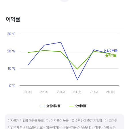
반면, 경기에 민감한 철강, 화학, 조선, 자동차 산업은 경기 변동에 따라 이익의 변동 폭이
매우 클뿐 아니라 수년간 매출액 감소가 이어지기도 합니다. 심할 경우 경기 변동에 따라
이익률
순이익이 흑자와 적자를 반복하는 경우도 있습니다.
Chart
Line chart with 2 lines.
30 %
매출액, 영업이익, 순이익 모두 우상향 하는 기업은 주가도 꾸준히 상승합니다. 주가 상승의
View as data table, Chart
The chart has 1 X axis displaying categories.
출발점이 꾸준한 매출액 증가에서 시작한다는 점을 기억해야 합니다.
The chart has 1 Y axis displaying values. Data ranges from 3.43
20 %
영업이익률
순이익률
10 %
0 %
21.03
22.03
23.03
24.03
25.03
26.03
영업이익률
순이익률
End of interactive chart.
이익률은 기업의 마진을 뜻합니다. 이익률이 높을수록 수익성이 좋은 기업입니다. 고마진
기업은 제품(서비스)을 만드는 데 들어가는 비용(원가율)이 낮습니다. 경쟁사 대비 낮은