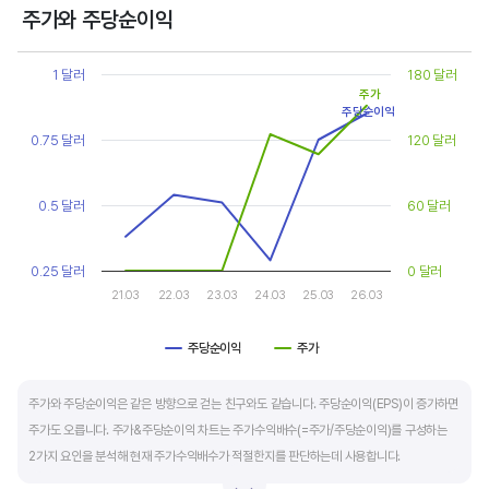
상대적으로 싸게 거래된다고 판단합니다.
주가와 주당순이익
Chart
또한, 기업의 10년 정도의 장기적인 주가수익배수 추이를 함께 보는 것이 좋습니다.
Line chart with 2 lines.
1 달러
180 달러
순이익이 성장할때와 감소할때 주가수익배수는 다르게 평가받습니다. 순이익 성장률이
View as data table, Chart
주가
주당순이익
The chart has 1 X axis displaying categories.
높으면 주가수익배수도 높게 평가 받습니다. 이는 순이익 성장률이 높으면 주가도 크게
The chart has 2 Y axes displaying values, and values.
0.75 달러
120 달러
상승한다는 뜻입니다.
10년 간 장기적인 주가수익배수의 움직임과 최고, 최저점을 확인한 후, 현재 시점
0.5 달러
60 달러
주가수익배수와 비교해 주가가 싼지 비싼지를 평가하는게 좋습니다. 일반적으로 장기적인
주가수익배수의 평균 정도에 있으면 매수를 검토하고, 역사적인 최고점 수준에 있다면
0.25 달러
0 달러
이익이 더 성장할 수 있을지 더 꼼꼼히 살피고 유의해야 합니다.
21.03
22.03
23.03
24.03
25.03
26.03
주당순이익
주가
End of interactive chart.
주가와 주당순이익은 같은 방향으로 걷는 친구와도 같습니다. 주당순이익(EPS)이 증가하면
주가도 오릅니다. 주가&주당순이익 차트는 주가수익배수(=주가/주당순이익)를 구성하는
2가지 요인을 분석해 현재 주가수익배수가 적절한지를 판단하는데 사용합니다.