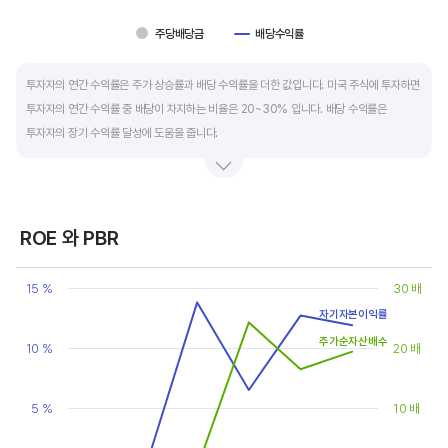
주당배당금
배당수익률
End of interactive chart.
투자자의 연간 수익률은 주가 상승률과 배당 수익률을 더한 값입니다. 미국 주식에 투자하면
투자자의 연간 수익률 중 배당이 차지하는 비율은 20~30% 입니다. 배당 수익률은
투자자의 장기 수익률 달성에 도움을 줍니다.
배당은 기업의 순이익 중 일부를 주주에게 현금 또는 주식으로 나눠주는 것입니다. 우량
기업은 배당금을 매년 꾸준히 늘려 지급합니다. 시가배당률은 주식 매수가 대비
주당배당금의 비율입니다. 예를 들어 A 주식을 주당 100 달러에 매수하고 주당배당금으로
ROE 와 PBR
5 달러를 받았다면, 시가배당률은 5%(=5달러/100달러*100%)가 됩니다. 시가배당률이
Chart
정기 예금금리의 1.5 배 이상이면 매력적인 배당주로 볼 수 있습니다. 정기 예금금리가 1%
Line chart with 2 lines.
15 %
30 배
라고 하면, 시가배당률은 1.5% 이상이면 배당 매력이 있는 기업이고 배당수익률은
View as data table, Chart
자기자본이익률
The chart has 1 X axis displaying categories.
높을수록 좋습니다.
The chart has 2 Y axes displaying values, and values.
주가순자산배수
10 %
20 배
5 %
10 배