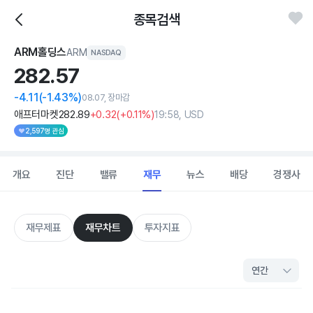
종목검색
ARM홀딩스
ARM
NASDAQ
282.
57
-4.11
(-1.43%)
08.07, 장마감
애프터마켓
282
.89
+0
.32
(
+0
.11%)
19:58, USD
2,597명 관심
개요
진단
밸류
재무
뉴스
배당
경쟁사
재무제표
재무차트
투자지표