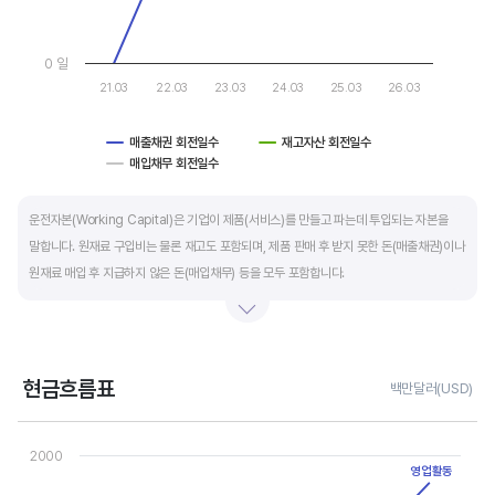
0 일
21.03
22.03
23.03
24.03
25.03
26.03
매출채권 회전일수
재고자산 회전일수
매입채무 회전일수
End of interactive chart.
운전자본(Working Capital)은 기업이 제품(서비스)를 만들고 파는데 투입되는 자본을
말합니다. 원재료 구입비는 물론 재고도 포함되며, 제품 판매 후 받지 못한 돈(매출채권)이나
원재료 매입 후 지급하지 않은 돈(매입채무) 등을 모두 포함합니다.
제조업의 운전자본 규모는 기업의 매출액 규모와 연동됩니다. 매출액이 많으면 제품생산을
위해 투입할 원재료 비용이나 매출채권도 더 많이 필요하기 때문에 운전자본 규모도
높습니다. 따라서 운전자본 규모 보다는 현금이 잘 돌고 있는지를 확인할 수 있는 운전자본
현금흐름표
백만달러(USD)
회전일수를 확인하는 것이 좋습니다.
Chart
Line chart with 3 lines.
2000
운전자본 회전일수는 낮을 수록 좋습니다. 운전자본 회전일수가 낮으면 회사의 현금 회전이
View as data table, Chart
영업활동
The chart has 1 X axis displaying categories.
빠릅니다. 현금 → 원재료 → 제품 → 매출채권 → 현금으로 회수되는 기간이 짧아 회사의