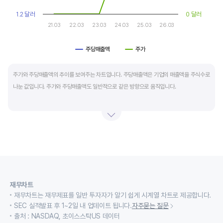
1.2 달러
0 달러
21.03
22.03
23.03
24.03
25.03
26.03
주당매출액
주가
End of interactive chart.
주가와 주당매출액의 추이를 보여주는 차트입니다. 주당매출액은 기업의 매출액을 주식수로
나눈 값입니다. 주가와 주당매출액도 일반적으로 같은 방향으로 움직입니다.
적자 등으로 인해 순이익이 마이너스(-)인 기업의 주가수익배수(PER)나 주가현금흐름배수
(PCR)로 밸류에이션을 측정하기에는 한계가 있을때 PSR 지표를 활용합니다.
경기변동형 기업이나 턴 어라운드 기업의 밸류에이션을 가늠할때도 유용합니다.
재무차트
재무차트는 재무제표를 일반 투자자가 알기 쉽게 시계열 차트로 제공합니다.
SEC 실적발표 후 1~2일 내 업데이트 됩니다.
자주묻는 질문
출처 : NASDAQ, 초이스스탁US 데이터