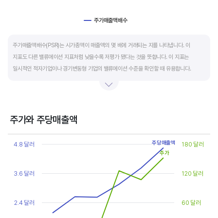
주가매출액배수
End of interactive chart.
주가매출액배수(PSR)는 시가총액이 매출액의 몇 배에 거래되는 지를 나타냅니다. 이
지표도 다른 밸류에이션 지표처럼 낮을수록 저평가 됐다는 것을 뜻합니다. 이 지표는
일시적인 적자기업이나 경기변동형 기업의 밸류에이션 수준을 확인할 때 유용합니다.
켄 피셔는 PSR이 1.5 이하면 싸고, 3~6배까지 올랐다면 매도 시점이라고 조언합니다.
주가와 주당매출액
Chart
Line chart with 2 lines.
주당매출액
4.8 달러
180 달러
View as data table, Chart
주가
The chart has 1 X axis displaying categories.
The chart has 2 Y axes displaying values, and values.
3.6 달러
120 달러
2.4 달러
60 달러