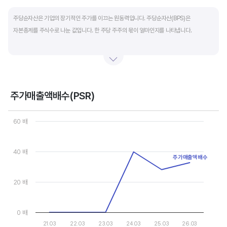
End of interactive chart.
주당순자산은 기업의 장기적인 주가를 이끄는 원동력입니다. 주당순자산(BPS)은
자본총계를 주식수로 나눈 값입니다. 한 주당 주주의 몫이 얼마인지를 나타냅니다.
자본총계는 기본적으로 주주의 몫입니다. 자본총계는 주주가 증자에 참여해 돈을 내는
자본금과 자본잉여금, 순이익을 매년 쌓아 적립한 이익잉여금, 금융상품이나 환율변동
등으로 번 기타포괄이익 등으로 구성됩니다. 기본적으로 사업을 잘해 순이익을 많이 낼수록
자본총계가 빠른 속도로 증가합니다. 이에따라 주가도 오르게 됩니다.
주가매출액배수(PSR)
Chart
그러나, 미국 기업은 한국 기업에 비해 많은 배당금 지급과 자사주 매입 및 소각을 통해
Line chart with 6 data points.
60 배
자본을 크게 늘리지 않는 경우가 많습니다. 이에따라 부채비율(=부채/자본*100%)이나
View as data table, Chart
The chart has 1 X axis displaying categories.
자기자본이익률(순이익/자본총계*100%)처럼 분모에 자본총계를 넣어 계산하는
The chart has 1 Y axis displaying values. Data ranges from 0 to
40 배
투자지표는 한국 기업에 비해 상대적으로 높게 나옵니다. 이런 부분을 감안해 미국 기업의
주가매출액배수
부채비율, 차입금 비중, 주가순자산배수 등을 판단하는 것이 좋습니다.
20 배
0 배
21.03
22.03
23.03
24.03
25.03
26.03