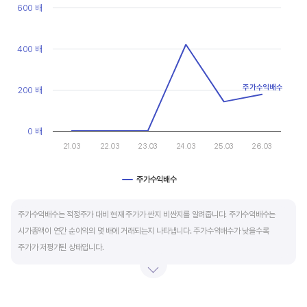
현금유출입을 말합니다. 일반적으로 성장을 위한 투자 집행으로 현금이 유출되기 때문에
Line chart with 6 data points.
600 배
마이너스(-)로 나타납니다.
View as data table, Chart
The chart has 1 X axis displaying categories.
The chart has 1 Y axis displaying values. Data ranges from 0 to
400 배
재무활동 현금흐름은 증자, 차입, 배당을 통해 발생하는 현금유출입을 뜻합니다.
영업활동으로 충분한 현금을 벌고 있는 기업은 금융기관의 차입금을 갚고, 배당을 지급하는
등 현금이 유출되기 때문에 마이너스(-)를 기록합니다.
주가수익배수
200 배
특별한 활동이 있는 일시적인 기간을 제외하고 현금흐름표의 장기적인 구성은 영업활동
0 배
현금흐름 플러스(+), 투자활동 현금흐름 마이너스(-), 재무활동 현금흐름이 마이너스(-)가
21.03
22.03
23.03
24.03
25.03
26.03
가장 좋습니다.
주가수익배수
End of interactive chart.
주가수익배수는 적정주가 대비 현재 주가가 싼지 비싼지를 알려줍니다. 주가수익배수는
시가총액이 연간 순이익의 몇 배에 거래되는지 나타냅니다. 주가수익배수가 낮을수록
주가가 저평가된 상태입니다.
주가수익배수는 상대가치평가 지표로 동종 산업내 경쟁사나 비슷한 수준의 매출과
이익규모의 기업과 비교하는 것이 좋습니다. 경쟁사 대비 주가수익배수가 낮으면,