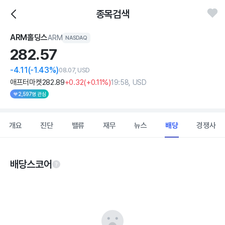
종목검색
ARM홀딩스
ARM
NASDAQ
282.
57
-4.11
(-1.43%)
08.07, USD
애프터마켓
282
.89
+0
.32
(
+0
.11%)
19:58, USD
2,597명 관심
개요
진단
밸류
재무
뉴스
배당
경쟁사
배당스코어