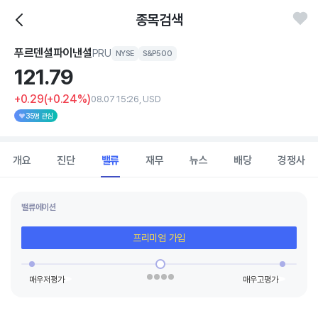
종목검색
푸르덴셜파이낸셜
PRU
NYSE
S&P500
121.
79
+0.29
(+0.24%)
08.07 15:26, USD
35명 관심
개요
진단
밸류
재무
뉴스
배당
경쟁사
밸류에이션
프리미엄 가입