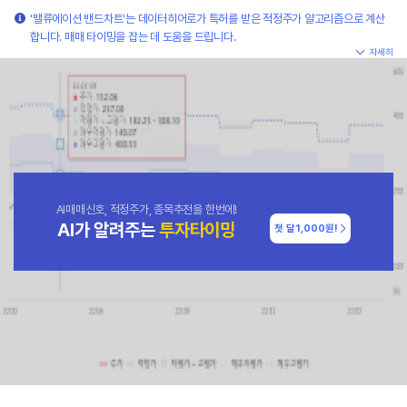
'밸류에이션 밴드차트'는 데이터히어로가 특허를 받은 적정주가 알고리즘으로 계산
합니다. 매매 타이밍을 잡는 데 도움을 드립니다.
자세히
AI매매신호, 적정주가, 종목추천을 한번에!
AI가 알려주는
투자타이밍
첫 달
1,000원!