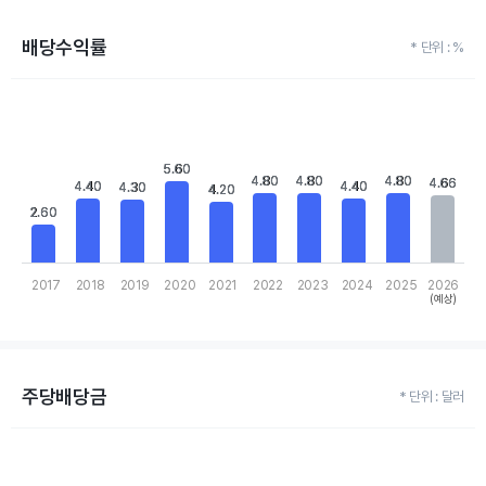
배당수익률
* 단위 : %
Chart
Bar chart with 10 bars.
View as data table, Chart
The chart has 1 X axis displaying categories.
5.60
5.60
The chart has 1 Y axis displaying values. Data ranges from 2.6 to
4.80
4.80
4.80
4.80
4.80
4.80
4.66
4.66
4.40
4.40
4.40
4.40
4.30
4.30
4.20
4.20
2.60
2.60
2017
2018
2019
2020
2021
2022
2023
2024
2025
2026
(예상)
End of interactive chart.
주당배당금
* 단위 : 달러
Chart
Bar chart with 10 bars.