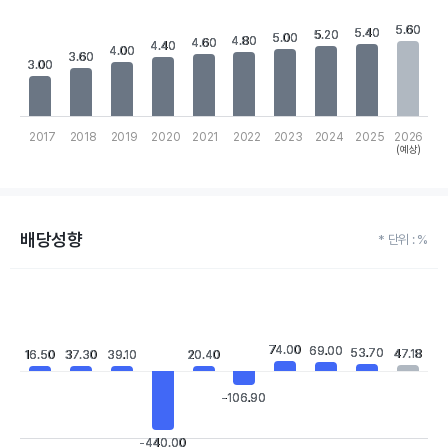
View as data table, Chart
The chart has 1 X axis displaying categories.
5.60
5.60
5.40
5.40
The chart has 1 Y axis displaying values. Data ranges from 3 to 5
5.20
5.20
5.00
5.00
4.80
4.80
4.60
4.60
4.40
4.40
4.00
4.00
3.60
3.60
3.00
3.00
2017
2018
2019
2020
2021
2022
2023
2024
2025
2026
(예상)
End of interactive chart.
배당성향
* 단위 : %
Chart
Bar chart with 10 bars.
View as data table, Chart
The chart has 1 X axis displaying categories.
74.00
74.00
69.00
69.00
53.70
53.70
47.18
47.18
16.50
16.50
37.30
37.30
39.10
39.10
20.40
20.40
The chart has 1 Y axis displaying values. Data ranges from -440 
-106.90
-106.90
-440.00
-440.00