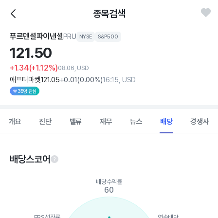
종목검색
푸르덴셜파이낸셜
PRU
NYSE
S&P500
121.
50
+1.34
(+1.12%)
08.06, USD
애프터마켓
121
.05
+0
.01
(
0
.00%)
16:15, USD
35명 관심
개요
진단
밸류
재무
뉴스
배당
경쟁사
배당스코어
Chart
배당수익률
Chart with 5 data points.
60
View as data table, Chart
The chart has 1 X axis displaying categories.
The chart has 1 Y axis displaying values. Data ranges from 60 
EPS성장률
연속배당