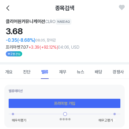
종목검색
클리어원커뮤니케이션
CLRO
NASDAQ
3.
68
-0.35
(-8.68%)
08.05, 장마감
프리마켓
7
.07
+3
.39
(
+92
.12%)
04:06, USD
2명 관심
개요
진단
밸류
재무
뉴스
배당
경쟁사
밸류에이션
프리미엄 가입