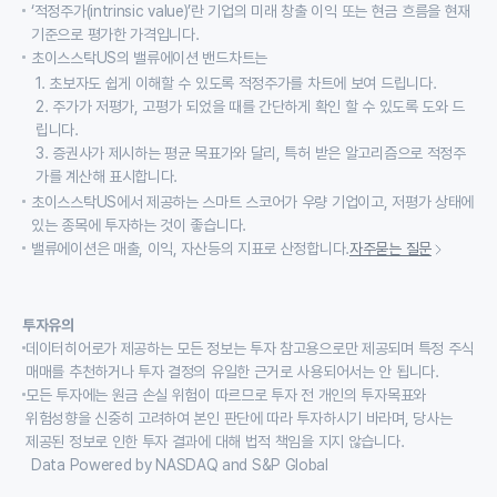
‘적정주가(intrinsic value)’란 기업의 미래 창출 이익 또는 현금 흐름을 현재
기준으로 평가한 가격입니다.
초이스스탁US의 밸류에이션 밴드차트는
1. 초보자도 쉽게 이해할 수 있도록 적정주가를 차트에 보여 드립니다.
2. 주가가 저평가, 고평가 되었을 때를 간단하게 확인 할 수 있도록 도와 드
립니다.
3. 증권사가 제시하는 평균 목표가와 달리, 특허 받은 알고리즘으로 적정주
가를 계산해 표시합니다.
초이스스탁US에서 제공하는 스마트 스코어가 우량 기업이고, 저평가 상태에
있는 종목에 투자하는 것이 좋습니다.
밸류에이션은 매출, 이익, 자산등의 지표로 산정합니다.
자주묻는 질문
투자유의
데이터히어로가 제공하는 모든 정보는 투자 참고용으로만 제공되며 특정 주식
매매를 추천하거나 투자 결정의 유일한 근거로 사용되어서는 안 됩니다.
모든 투자에는 원금 손실 위험이 따르므로 투자 전 개인의 투자목표와
위험성향을 신중히 고려하여 본인 판단에 따라 투자하시기 바라며, 당사는
제공된 정보로 인한 투자 결과에 대해 법적 책임을 지지 않습니다.
Data Powered by NASDAQ and S&P Global