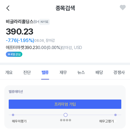
종목검색
비글라리홀딩스
BH
NYSE
390.
23
-7.76
(-1.95%)
08.06, 장마감
애프터마켓
390
.23
0
.00
(
0
.00%)
장마감, USD
4명 관심
개요
진단
밸류
재무
뉴스
배당
경쟁사
밸류에이션
프리미엄 가입