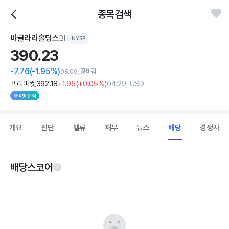
종목검색
비글라리홀딩스
BH
NYSE
390.
23
-7.76
(-1.95%)
08.06, 장마감
프리마켓
392
.18
+1
.95
(
+0
.05%)
04:29, USD
4명 관심
개요
진단
밸류
재무
뉴스
배당
경쟁사
배당스코어