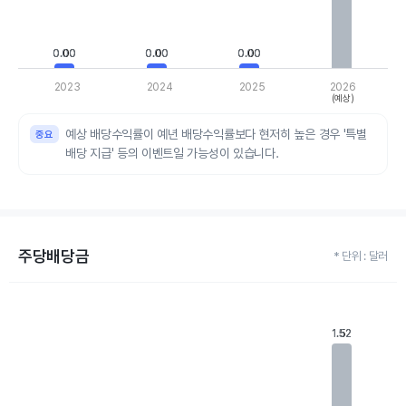
0.00
0.00
0.00
0.00
0.00
0.00
2023
2024
2025
2026
(예상)
End of interactive chart.
예상 배당수익률이 예년 배당수익률보다 현저히 높은 경우 '특별
배당 지급' 등의 이벤트일 가능성이 있습니다.
주당배당금
* 단위 : 달러
Chart
Bar chart with 4 bars.
View as data table, Chart
1.52
1.52
The chart has 1 X axis displaying categories.
The chart has 1 Y axis displaying values. Data ranges from 0 to 1