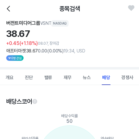
종목검색
버전트미디어그룹
VSNT
NASDAQ
38.
67
+0.45
(+1.18%)
08.07, 장마감
애프터마켓
38
.67
0
.00
(
0
.00%)
19:34, USD
0명 관심
개요
진단
밸류
재무
뉴스
배당
경쟁사
배당스코어
Chart
배당수익률
Chart with 5 data points.
50
View as data table, Chart
The chart has 1 X axis displaying categories.
The chart has 1 Y axis displaying values. Data ranges from 0 to
EPS성장률
연속배당