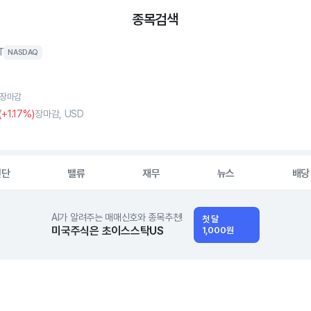
종목검색
T
NASDAQ
, 장마감
(
+1
.17%)
장마감, USD
진단
밸류
재무
뉴스
배당
AI가 알려주는 매매신호와 종목추천!
첫 달
미국주식은 초이스스탁US
1,000원