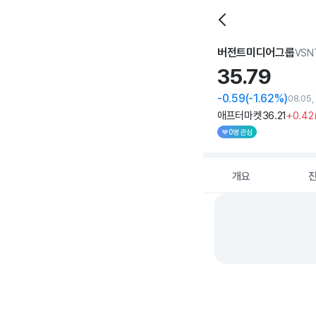
버전트미디어그룹
VSN
35.
79
-0.59
(-1.62%)
08.05
애프터마켓
36
.21
+0
.42
0명 관심
개요