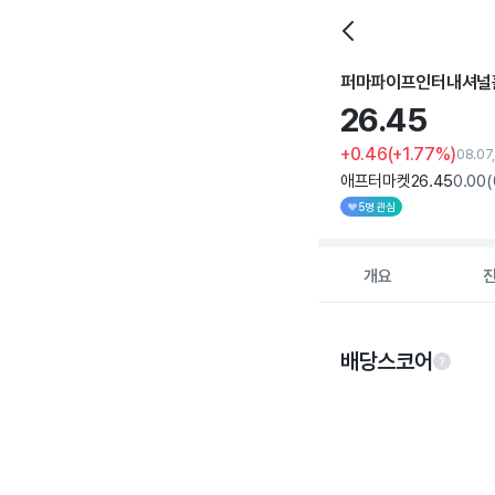
퍼마파이프인터내셔널
26.
45
+0.46
(+1.77%)
08.07
애프터마켓
26
.45
0
.00
(
5명 관심
개요
배당스코어